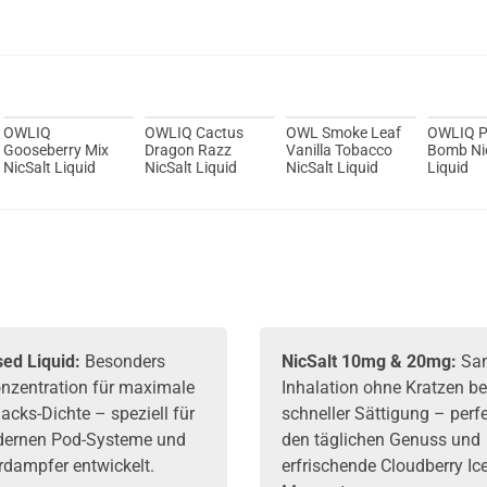
Du willst 
Schau ma
Vozol Whiz
OWLIQ
OWLIQ Cactus
OWL Smoke Leaf
OWLIQ P
Gooseberry Mix
Dragon Razz
Vanilla Tobacco
Bomb Ni
NicSalt Liquid
NicSalt Liquid
NicSalt Liquid
Liquid
ed Liquid:
Besonders
NicSalt 10mg & 20mg:
San
nzentration für maximale
Inhalation ohne Kratzen be
cks-Dichte – speziell für
schneller Sättigung – perfe
dernen
Pod-Systeme
und
den täglichen Genuss und
dampfer entwickelt.
erfrischende Cloudberry Ic