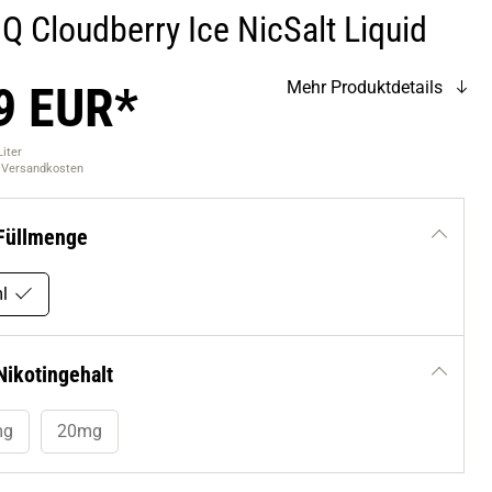
Q Cloudberry Ice NicSalt Liquid
9 EUR*
Mehr Produktdetails
Liter
. Versandkosten
Füllmenge
l
Nikotingehalt
mg
20mg