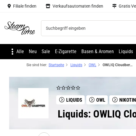
Filiale finden
Verkaufsautomaten finden
Gratis V
Steam time
Alle
Neu
Sale
E-Zigarette
Basen & Aromen
Liquids
Sie sind hier:
Startseite
Liquids
OWL
OWLIQ Cloudberry Ice NicSalt Liquid
LIQUIDS
OWL
NIKOTI
Liquids: OWLIQ Clo