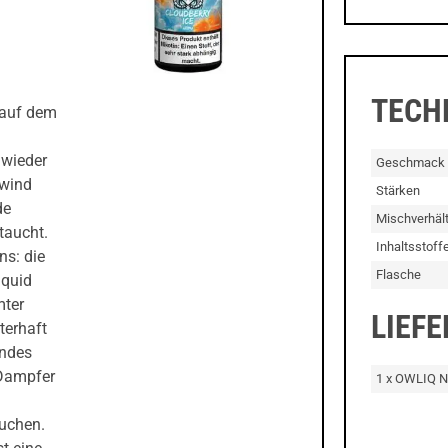
TECH
k auf dem
 wieder
Geschmack
rwind
Stärken
de
Mischverhält
taucht.
Inhaltsstoff
ns: die
Flasche
iquid
mter
LIEF
terhaft
endes
r Dampfer
1 x OWLIQ Ni
suchen.