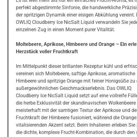
Es ist weit mehr als nur ein einfaches Frucht-Aroma; es i
perfekt abgestimmte Sinfonie, die handwerkliche Präzis
der spritzigen Dynamik einer eisigen Abkühlung vereint.
OWLIQ Cloudberry Ice NicSalt Liquid verwandeln Sie jed
einzelnen Zug in einen Moment purer Vitalität.
Moltebeere, Aprikose, Himbeere und Orange – Ein erl
Herzstück voller Fruchtkraft
Im Mittelpunkt dieser brillanten Rezeptur kühl und erfri
vereinen sich Moltebeere, saftige Aprikose, aromatische
Himbeere und spritzige Orange mit feiner Honigsüße zu
außergewöhnlichen Geschmackserlebnis. Das OWLIQ
Cloudberry Ice NicSalt Liquid setzt auf eine vollreife Fülle
die herbe Exklusivität der skandinavischen Wolkenbeere
meisterhaft mit der samtigen Textur der Aprikose und de
Fruchtkraft der Himbeere fusioniert, während die Orange
vitalisierenden Akzent setzt. Beim Inhalieren erleben Sie
die dichte, komplexe Frucht-Kombination, die durch den