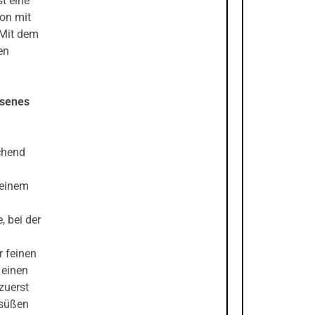
st eine
ion mit
 Mit dem
en
esenes
schend
 einem
, bei der
r feinen
 einen
 zuerst
 süßen