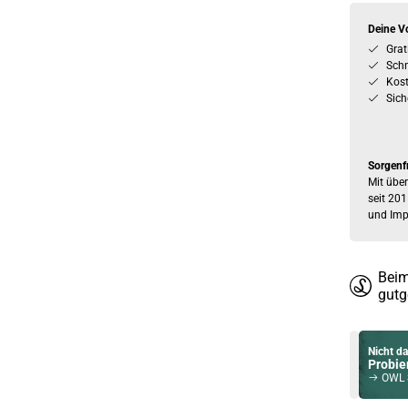
Deine Vo
Grat
Schn
Kos
Sich
Sorgenf
Mit über
seit 201
und Imp
Beim
gutg
Nicht da
Probier
OWL Sa