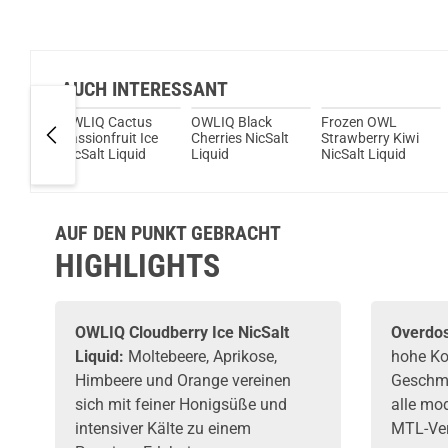
AUCH INTERESSANT
L
OWLIQ Cactus
OWLIQ Black
Frozen OWL
Salt
Passionfruit Ice
Cherries NicSalt
Strawberry Kiwi
NicSalt Liquid
Liquid
NicSalt Liquid
AUF DEN PUNKT GEBRACHT
HIGHLIGHTS
OWLIQ
Cloudberry Ice NicSalt
Overdos
Liquid:
Moltebeere, Aprikose,
hohe Ko
Himbeere und Orange vereinen
Geschma
sich mit feiner Honigsüße und
alle mo
intensiver Kälte zu einem
MTL-Ver