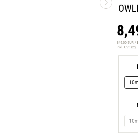
OWLI
8,4
849,00 EUR / 
inkl. USt
zzgl
10m
10