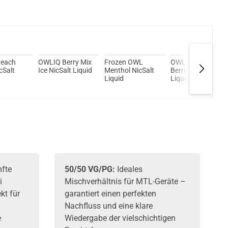
Kröten sparen?
l hier!
 40 Watt 4ml 1200mAh Pod System Kit Tide
each
OWLIQ Berry Mix
Frozen OWL
OWLIQ Red
cSalt
Ice NicSalt Liquid
Menthol NicSalt
Berries NicSalt
Liquid
Liquid
fte
50/50 VG/PG:
Ideales
i
Mischverhältnis für MTL-Geräte –
kt für
garantiert einen perfekten
Nachfluss und eine klare
e
Wiedergabe der vielschichtigen