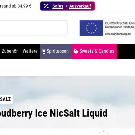
ersand ab 34,99 €
Sales
Ausverkauf
Zubehör
Weitere
Spirituosen
Sweets & Candies
NSALZ
udberry Ice NicSalt Liquid