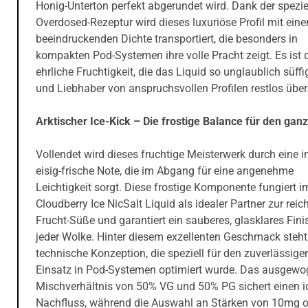
Honig-Unterton perfekt abgerundet wird. Dank der spezie
Overdosed-Rezeptur wird dieses luxuriöse Profil mit eine
beeindruckenden Dichte transportiert, die besonders in
kompakten Pod-Systemen ihre volle Pracht zeigt. Es ist 
ehrliche Fruchtigkeit, die das Liquid so unglaublich süff
und Liebhaber von anspruchsvollen Profilen restlos über
Arktischer Ice-Kick – Die frostige Balance für den gan
Vollendet wird dieses fruchtige Meisterwerk durch eine i
eisig-frische Note, die im Abgang für eine angenehme
Leichtigkeit sorgt. Diese frostige Komponente fungiert
Cloudberry Ice NicSalt Liquid als idealer Partner zur reic
Frucht-Süße und garantiert ein sauberes, glasklares Fini
jeder Wolke. Hinter diesem exzellenten Geschmack steht
technische Konzeption, die speziell für den zuverlässige
Einsatz in Pod-Systemen optimiert wurde. Das ausgew
Mischverhältnis von 50% VG und 50% PG sichert einen i
Nachfluss, während die Auswahl an Stärken von 10mg 