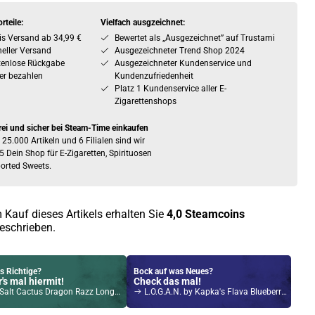
rteile:
Vielfach ausgzeichnet:
is Versand ab 34,99 €
Bewertet als „Ausgezeichnet” auf Trustami
eller Versand
Ausgezeichneter Trend Shop 2024
tenlose Rückgabe
Ausgezeichneter Kundenservice und
er bezahlen
Kundenzufriedenheit
Platz 1 Kundenservice aller E-
Zigarettenshops
rei und sicher bei Steam-Time einkaufen
 25.000 Artikeln und 6 Filialen sind wir
5 Dein Shop für E-Zigaretten, Spirituosen
orted Sweets.
 Kauf dieses Artikels erhalten Sie
4,0
Steamcoins
eschrieben.
s Richtige?
Bock auf was Neues?
's mal hiermit!
Check das mal!
lt Cactus Dragon Razz Longfill Aroma
L.O.G.A.N. by Kapka's Flava Blueberry Lemonade NicSalt Liquid 10ml / 10mg