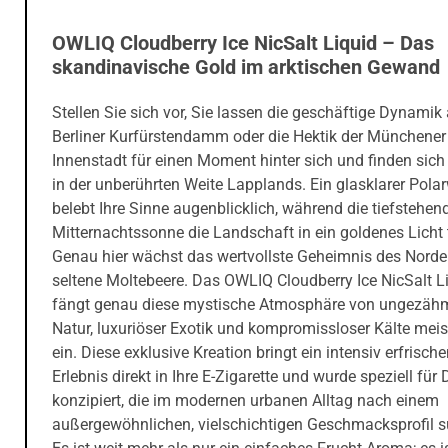
OWLIQ Cloudberry Ice NicSalt Liquid – Das
skandinavische Gold im arktischen Gewand
Stellen Sie sich vor, Sie lassen die geschäftige Dynami
Berliner Kurfürstendamm oder die Hektik der Münchener
Innenstadt für einen Moment hinter sich und finden sich
in der unberührten Weite Lapplands. Ein glasklarer Pola
belebt Ihre Sinne augenblicklich, während die tiefstehen
Mitternachtssonne die Landschaft in ein goldenes Licht 
Genau hier wächst das wertvollste Geheimnis des Norde
seltene Moltebeere. Das OWLIQ Cloudberry Ice NicSalt L
fängt genau diese mystische Atmosphäre von ungezäh
Natur, luxuriöser Exotik und kompromissloser Kälte meis
ein. Diese exklusive Kreation bringt ein intensiv erfrisch
Erlebnis direkt in Ihre E-Zigarette und wurde speziell fü
konzipiert, die im modernen urbanen Alltag nach einem
außergewöhnlichen, vielschichtigen Geschmacksprofil 