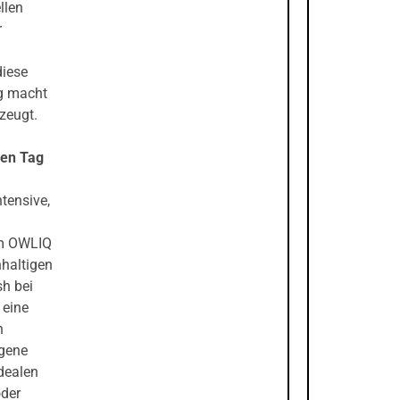
llen
r
diese
ig macht
zeugt.
zen Tag
ntensive,
 im OWLIQ
hhaltigen
sh bei
 eine
n
ogene
dealen
oder