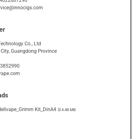
04022867290
ervice@innocigs.com
er
Technology Co., Ltd
City, Guangdong Province
3852990
vape.com
ads
PDF-Datei:
ellvape_Grimm Kit_DinA4
4.48 MB