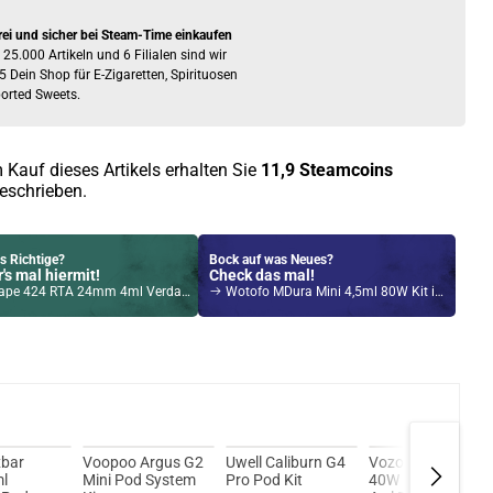
rei und sicher bei Steam-Time einkaufen
 25.000 Artikeln und 6 Filialen sind wir
5 Dein Shop für E-Zigaretten, Spirituosen
orted Sweets.
 Kauf dieses Artikels erhalten Sie
11,9
Steamcoins
eschrieben.
s Richtige?
Bock auf was Neues?
's mal hiermit!
Check das mal!
 424 RTA 24mm 4ml Verdampfer Tank Gunmetal
Wotofo MDura Mini 4,5ml 80W Kit inkl. nexMINI Subohm Orange
Kröten sparen?
l hier!
ir MOD 60 1500mAh 6,0ml Pod Kit Rot
bar
Voopoo Argus G2
Uwell Caliburn G4
Vozol G-Roar
ml
Mini Pod System
Pro Pod Kit
40W 1500mAh