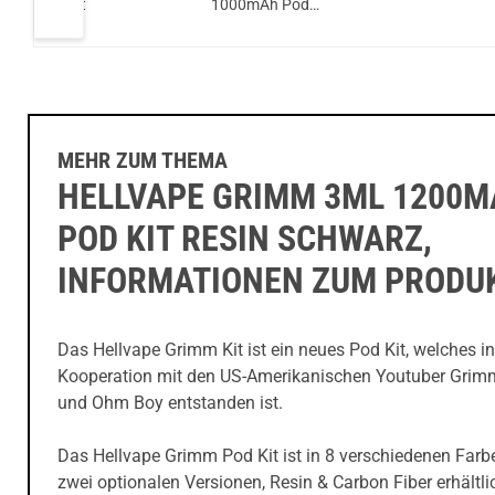
od
Kit
1000mAh Pod
System Kit
MEHR ZUM THEMA
HELLVAPE GRIMM 3ML 1200
POD KIT RESIN SCHWARZ,
INFORMATIONEN ZUM PRODU
Das Hellvape Grimm Kit ist ein neues Pod Kit, welches in
Kooperation mit den US-Amerikanischen Youtuber Grim
und Ohm Boy entstanden ist.
Das Hellvape Grimm Pod Kit ist in 8 verschiedenen Farb
zwei optionalen Versionen, Resin & Carbon Fiber erhältli