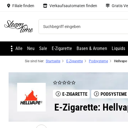
Filiale finden
Verkaufsautomaten finden
Gratis V
Steam time
Alle
Neu
Sale
E-Zigarette
Basen & Aromen
Liquids
Sie sind hier:
Startseite
E-Zigarette
Podsysteme
E-ZIGARETTE
PODSYSTEME
E-Zigarette: Hell