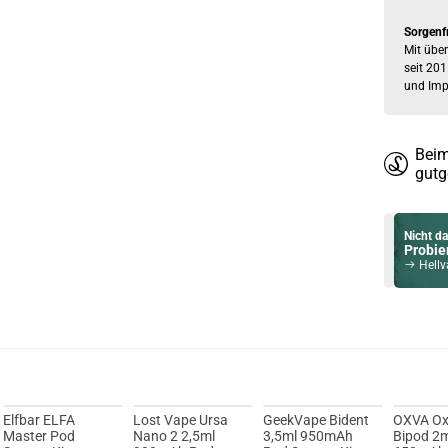
Sorgenf
Mit über
seit 201
und Imp
Beim
gutg
Nicht da
Probier
Hellvape
Du willst 
Schau ma
OneVape A
Elfbar ELFA
Lost Vape Ursa
GeekVape Bident
OXVA Ox
Master Pod
Nano 2 2,5ml
3,5ml 950mAh
Bipod 2