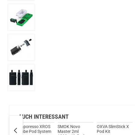
AUCH INTERESSANT
 Mi
Vaporesso XROS
SMOK Novo
OXVA SlimStick X
l
Cube Pod System
Master 2ml
Pod Kit