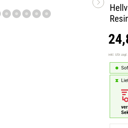
Hell
Resi
24,
inkl. USt
zzgl
Sof
Lie
ve
Se