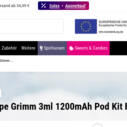
ersand ab 34,99 €
Sales
Ausverkauf
Zubehör
Weitere
Spirituosen
Sweets & Candies
Hellvape Grimm 3ml 1200mAh Pod Kit Resin Schwarz
vape Grimm 3ml 1200mAh Pod Kit 