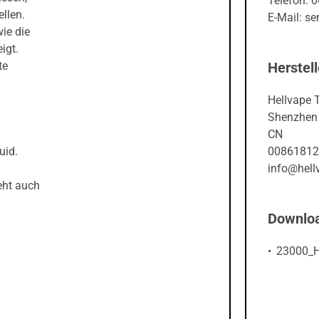
Telefon: 
llen.
E-Mail: s
ie die
igt.
te
Herstell
Hellvape 
Shenzhen 
CN
uid.
00861812
info@hell
eht auch
Downlo
23000_H