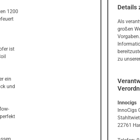
Details 
ten 1200
feuert
Als veran
großen We
Vorgaben.
Informati
fer ist
bereitzust
oil
zu unseren
r ein
Verantw
ack und
Verord
Innocigs
low-
InnoCigs
perfekt
Stahltwiet
22761 Ha
ssen,