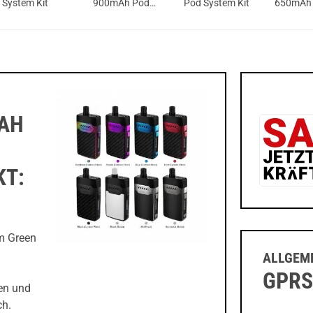
System Kit
900mAh Pod
Pod System Kit
650mAh
System Kit
System K
MAH
KT:
m Green
ALLGEME
GPRS
en und
ch.