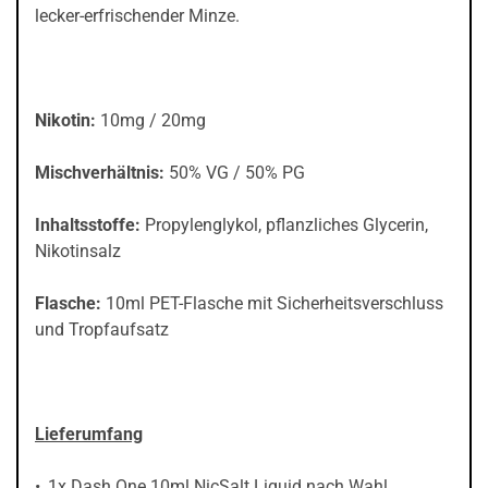
lecker-erfrischender Minze.
Nikotin:
10mg / 20mg
Mischverhältnis:
50% VG / 50% PG
Inhaltsstoffe:
Propylenglykol, pflanzliches Glycerin,
Nikotinsalz
Flasche:
10ml PET-Flasche mit Sicherheitsverschluss
und Tropfaufsatz
Lieferumfang
1x Dash One 10ml NicSalt Liquid nach Wahl