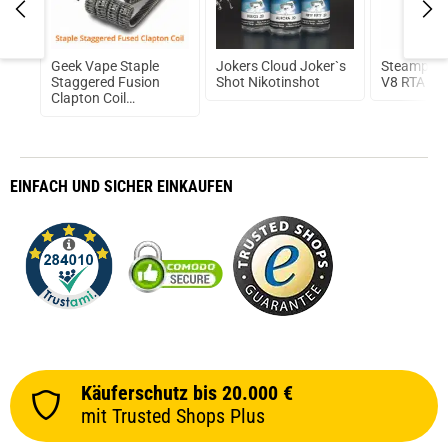
no
Geek Vape Staple
Jokers Cloud Joker`s
Steampipe
ml
Staggered Fusion
Shot Nikotinshot
V8 RTA Ve
Clapton Coil
Fertigwickelung
EINFACH
UND SICHER
EINKAUFEN
Käuferschutz bis 20.000 €
mit Trusted Shops Plus