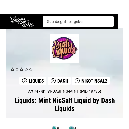
Liquids
Dash
Mint NicSalt Liquid by Dash Liquids
Steam time
LIQUIDS
DASH
NIKOTINSALZ
Artikel-Nr.: ST-DASHNS-MINT (PID 48736)
Liquids: Mint NicSalt Liquid by Dash
Liquids