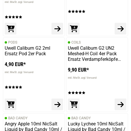
inkl. MwSt. zzgl. Versand
PODS
COILS
Uwell Caliburn G2 2ml
Uwell Caliburn G2 UN2
Ersatz Pod 2er Pack
Meshed-H Coil 4er Pack
Ersatz Verdampferköpfe
4,90 EUR*
1,2Ohm
9,90 EUR*
inkl. MwSt. zzgl. Versand
inkl. MwSt. zzgl. Versand
BAD CANDY
BAD CANDY
Angry Apple 10ml NicSalt
Lucky Lychee 10ml NicSalt
Liquid by Bad Candy 10ml /
Liquid by Bad Candy 10ml /