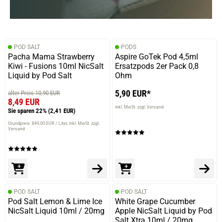
POD SALT
PODS
Pacha Mama Strawberry
Aspire GoTek Pod 4,5ml
Kiwi - Fusions 10ml NicSalt
Ersatzpods 2er Pack 0,8
Liquid by Pod Salt
Ohm
5,90 EUR*
alter Preis 10,90 EUR
8,49 EUR
inkl. MwSt. zzgl. Versand
Sie sparen 22%
(2,41 EUR)
Grundpreis: 849,00 EUR / Liter
inkl. MwSt. zzgl.
Versand
POD SALT
POD SALT
Pod Salt Lemon & Lime Ice
White Grape Cucumber
NicSalt Liquid 10ml / 20mg
Apple NicSalt Liquid by Pod
Salt Xtra 10ml / 20mg