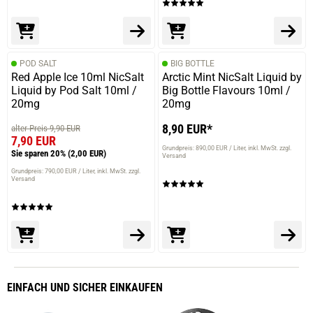
POD SALT
BIG BOTTLE
Red Apple Ice 10ml NicSalt
Arctic Mint NicSalt Liquid by
Liquid by Pod Salt 10ml /
Big Bottle Flavours 10ml /
20mg
20mg
8,90 EUR*
alter Preis 9,90 EUR
7,90 EUR
Grundpreis: 890,00 EUR / Liter
inkl. MwSt. zzgl.
Sie sparen 20%
(2,00 EUR)
Versand
Grundpreis: 790,00 EUR / Liter
inkl. MwSt. zzgl.
Versand
EINFACH
UND SICHER
EINKAUFEN