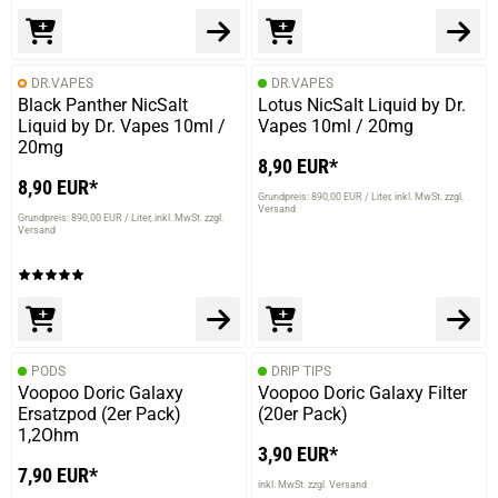
DR.VAPES
DR.VAPES
Black Panther NicSalt
Lotus NicSalt Liquid by Dr.
Liquid by Dr. Vapes 10ml /
Vapes 10ml / 20mg
20mg
8,90 EUR*
8,90 EUR*
prev
next
Grundpreis: 890,00 EUR / Liter
inkl. MwSt. zzgl.
Versand
Grundpreis: 890,00 EUR / Liter
inkl. MwSt. zzgl.
Versand
PODS
DRIP TIPS
Voopoo Doric Galaxy
Voopoo Doric Galaxy Filter
Ersatzpod (2er Pack)
(20er Pack)
1,2Ohm
3,90 EUR*
7,90 EUR*
inkl. MwSt. zzgl. Versand