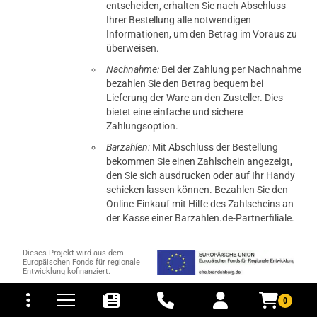
entscheiden, erhalten Sie nach Abschluss
Ihrer Bestellung alle notwendigen
Informationen, um den Betrag im Voraus zu
überweisen.
Nachnahme:
Bei der Zahlung per Nachnahme
bezahlen Sie den Betrag bequem bei
Lieferung der Ware an den Zusteller. Dies
bietet eine einfache und sichere
Zahlungsoption.
Barzahlen:
Mit Abschluss der Bestellung
bekommen Sie einen Zahlschein angezeigt,
den Sie sich ausdrucken oder auf Ihr Handy
schicken lassen können. Bezahlen Sie den
Online-Einkauf mit Hilfe des Zahlscheins an
der Kasse einer Barzahlen.de-Partnerfiliale.
Dieses Projekt wird aus dem
Europäischen Fonds für regionale
Entwicklung kofinanziert.
tomaten
fer- und Versandkosten
0