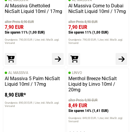
Al Massiva Ghettolied
Al Massiva Come to Dubai
NicSalt Liquid 10ml / 17mg
NicSalt Liquid 10ml / 17mg
alter Preis 8,90 EUR
alter Preis 8,90 EUR
7,90 EUR
7,90 EUR
Sie sparen 11%
(1,00 EUR)
Sie sparen 11%
(1,00 EUR)
Grundpreis: 790,00 EUR / Liter
inkl. MwSt. zzgl.
Grundpreis: 790,00 EUR / Liter
inkl. MwSt. zzgl.
Versand
Versand
AL MASSIVA
LINVO
Al Massiva 5 Palm NicSalt
Menthol Breeze NicSalt
Liquid 10ml / 17mg
Liquid by Linvo 10ml /
20mg
8,90 EUR*
alter Preis 9,90 EUR
Grundpreis: 890,00 EUR / Liter
inkl. MwSt. zzgl.
8,49 EUR
Versand
Sie sparen 14%
(1,41 EUR)
Grundpreis: 849,00 EUR / Liter
inkl. MwSt. zzgl.
Versand