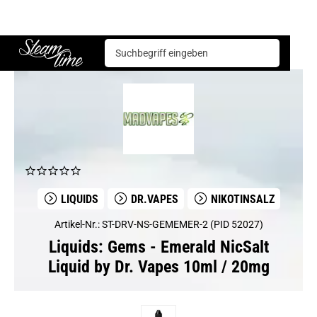
Liquids
Dr.Vapes
Gems - Emerald NicSalt Liquid by Dr. Vapes 10ml / 20mg
Steam time
LIQUIDS
DR.VAPES
NIKOTINSALZ
Artikel-Nr.: ST-DRV-NS-GEMEMER-2 (PID 52027)
Liquids: Gems - Emerald NicSalt
Liquid by Dr. Vapes 10ml / 20mg