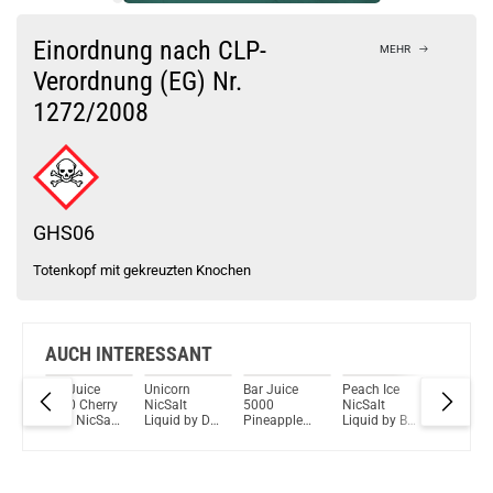
Bock auf was Neues?
Check das mal!
Einordnung nach CLP-
MEHR
POLAR Frosky NicSalt Liquid 10ml / 20mg
Verordnung (EG) Nr.
1272/2008
Du willst Kröten sparen?
Schau mal hier!
Vsticking VIY 1,8ml 750mAh Pod System Kit Gunmetal
GHS06
Totenkopf mit gekreuzten Knochen
AUCH INTERESSANT
Bar Juice
Unicorn
Bar Juice
Peach Ice
Fresh Mi
5000 Cherry
NicSalt
5000
NicSalt
NicSalt
 Dr.
Cola NicSalt
Liquid by Dr.
Pineapple
Liquid by Bar
Liquid b
Liquid
Vapes
Coconut
Juice 5000
Juice 5
NicSalt
Liquid