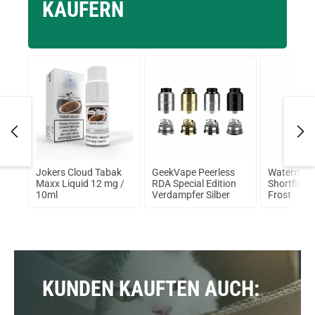
KÄUFERN
on
Jokers Cloud Tabak
GeekVape Peerless
Watermelo
la
Maxx Liquid 12 mg /
RDA Special Edition
Shortfill Li
10ml
Verdampfer Silber
Frost
KUNDEN KAUFTEN AUCH: