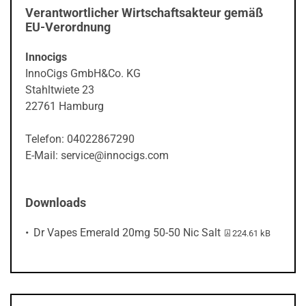
Verantwortlicher Wirtschaftsakteur gemäß
EU-Verordnung
Innocigs
InnoCigs GmbH&Co. KG
Stahltwiete 23
22761 Hamburg
Telefon: 04022867290
E-Mail: service@innocigs.com
Downloads
PDF-Datei:
Dr Vapes Emerald 20mg 50-50 Nic Salt
224.61 kB