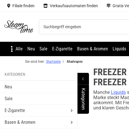
Filiale finden
Verkaufsautomaten finden
Gratis V
Steam time
Alle
Neu
Sale
E-Zigarette
Basen & Aromen
Liquids
Sie sind hier:
Startseite
Madvapes
FREEZER 
KATEGORIEN
FREEZER 
Neu
Kategorien
Manche
Liquids
s
Toggle Menu
Marke steckt MadV
Sale
ankommt. Mit Free
und klaren Gesch
E-Zigarette
Basen & Aromen