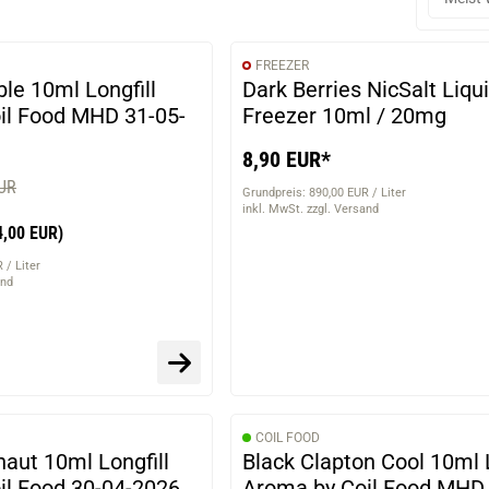
FREEZER
le 10ml Longfill
Dark Berries NicSalt Liqu
il Food MHD 31-05-
Freezer 10ml / 20mg
8,90 EUR*
EUR
Grundpreis: 890,00 EUR / Liter
inkl. MwSt. zzgl. Versand
4,00 EUR)
 / Liter
and
COIL FOOD
aut 10ml Longfill
Black Clapton Cool 10ml L
il Food 30-04-2026
Aroma by Coil Food MHD 