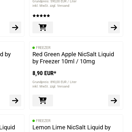
Grundpreis: 590,00 EUR / Liter
inkl. MwSt. zzgl. Versand
FREEZER
id by
Red Green Apple NicSalt Liquid
by Freezer 10ml / 10mg
8,90 EUR*
Grundpreis: 890,00 EUR / Liter
inkl. MwSt. zzgl. Versand
FREEZER
Liquid
Lemon Lime NicSalt Liquid by