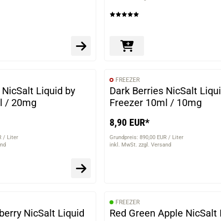
FREEZER
NicSalt Liquid by
Dark Berries NicSalt Liqu
l / 20mg
Freezer 10ml / 10mg
8,90 EUR*
 / Liter
Grundpreis: 890,00 EUR / Liter
and
inkl. MwSt. zzgl. Versand
FREEZER
erry NicSalt Liquid
Red Green Apple NicSalt 