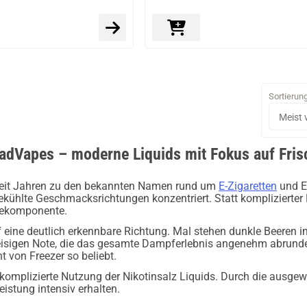
Sortierun
adVapes – moderne Liquids mit Fokus auf Fris
eit Jahren zu den bekannten Namen rund um
E-Zigaretten
und E-
gekühlte Geschmacksrichtungen konzentriert. Statt kompliziert
chekomponente.
f eine deutlich erkennbare Richtung. Mal stehen dunkle Beeren i
r eisigen Note, die das gesamte Dampferlebnis angenehm abrun
 von Freezer so beliebt.
omplizierte Nutzung der Nikotinsalz Liquids. Durch die aus
eistung intensiv erhalten.