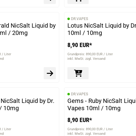
DR.VAPES
ld NicSalt Liquid by
Lotus NicSalt Liquid by D
0ml / 20mg
10ml / 10mg
8,90 EUR*
 / Liter
Grundpreis: 890,00 EUR / Liter
and
inkl. MwSt. zzgl. Versand
DR.VAPES
NicSalt Liquid by Dr.
Gems - Ruby NicSalt Liqui
 / 10mg
Vapes 10ml / 10mg
8,90 EUR*
 / Liter
Grundpreis: 890,00 EUR / Liter
and
inkl. MwSt. zzgl. Versand