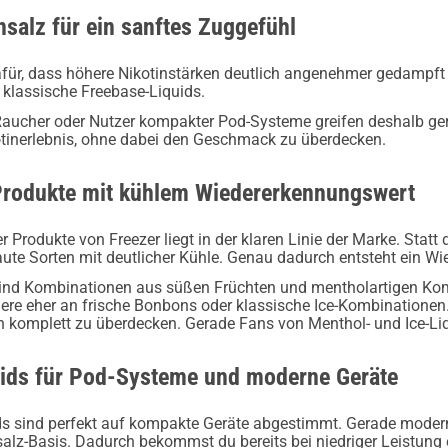
nsalz für ein sanftes Zuggefühl
afür, dass höhere Nikotinstärken deutlich angenehmer gedampft 
 klassische Freebase-Liquids.
ucher oder Nutzer kompakter Pod-Systeme greifen deshalb gerne 
tinerlebnis, ohne dabei den Geschmack zu überdecken.
Produkte mit kühlem Wiedererkennungswert
er Produkte von Freezer liegt in der klaren Linie der Marke. Stat
ute Sorten mit deutlicher Kühle. Genau dadurch entsteht ein Wie
sind Kombinationen aus süßen Früchten und mentholartigen Komp
ere eher an frische Bonbons oder klassische Ice-Kombinationen.
 komplett zu überdecken. Gerade Fans von Menthol- und Ice-Liq
uids für Pod-Systeme und moderne Geräte
ids sind perfekt auf kompakte Geräte abgestimmt. Gerade moder
salz-Basis. Dadurch bekommst du bereits bei niedriger Leistung 