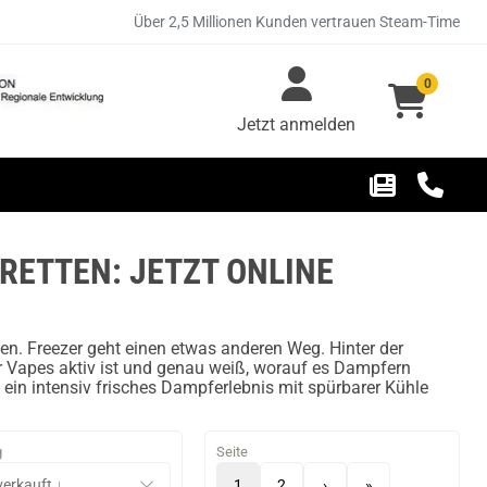
Über 2,5 Millionen Kunden vertrauen Steam-Time
0
Jetzt anmelden
ARETTEN: JETZT ONLINE
n. Freezer geht einen etwas anderen Weg. Hinter der
der Vapes aktiv ist und genau weiß, worauf es Dampfern
: ein intensiv frisches Dampferlebnis mit spürbarer Kühle
g
Seite
1
2
›
»