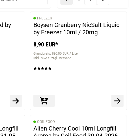
FREEZER
id by
Boysen Cranberry NicSalt Liquid
by Freezer 10ml / 20mg
8,90 EUR*
Grundpreis: 890,00 EUR / Liter
inkl. MwSt. zzgl. Versand
COIL FOOD
ongfill
Alien Cherry Cool 10ml Longfill
31-05-
Aroma by Coil Food 30-04-2026