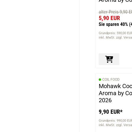
alter Preis 9,90 
5,90 EUR
Sie sparen 40%
(
Grundpreis: 590,00 EUR
inkl. MwSt. zzgl. Vers
COIL FOOD
Mohawk Cockt
Aroma by Co
2026
9,90 EUR*
Grundpreis: 990,00 EUR
inkl. MwSt. zzgl. Vers