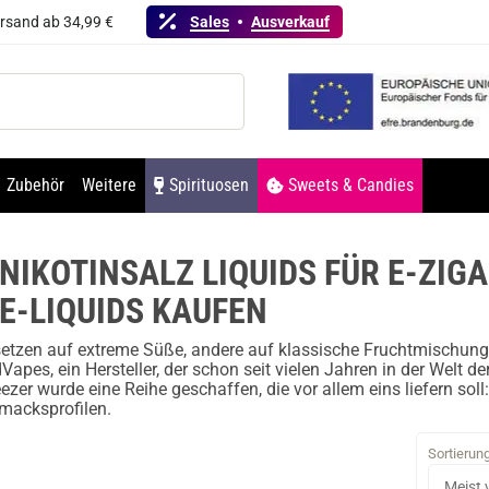
ersand ab 34,99 €
Sales
Ausverkauf
Zubehör
Weitere
Spirituosen
Sweets & Candies
NIKOTINSALZ LIQUIDS FÜR E-ZIG
E-LIQUIDS KAUFEN
etzen auf extreme Süße, andere auf klassische Fruchtmischunge
apes, ein Hersteller, der schon seit vielen Jahren in der Welt 
zer wurde eine Reihe geschaffen, die vor allem eins liefern soll
macksprofilen.
Sortierun