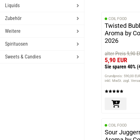
Liquids
Zubehör
COIL FOOD
Twisted Bubb
Weitere
Aroma by Co
2026
Spirituosen
alter Preis 9,90 
Sweets & Candies
5,90 EUR
Sie sparen 40%
(
Grundpreis: 590,00 EUR
inkl. MwSt. zzgl. Vers
COIL FOOD
Sour Juggern
Aroma by Co