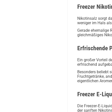
Freezer Nikoti
Nikotinsalz sorgt d
weniger im Hals als
Gerade ehemalige Ra
gleichmäßiges Niko
Erfrischende 
Ein großer Vorteil d
erfrischend aufgeba
Besonders beliebt 
Fruchtgetränke, and
eigentlichen Aromen
Freezer E-Liq
Die Freezer‑E‑Liqu
der sanften Nikotin