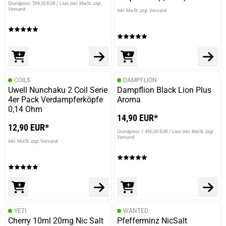
Grundpreis: 599,00 EUR / Liter
inkl. MwSt. zzgl.
Versand
inkl. MwSt. zzgl. Versand
COILS
DAMPFLION
Uwell Nunchaku 2 Coil Serie
Dampflion Black Lion Plus
4er Pack Verdampferköpfe
Aroma
0,14 Ohm
14,90 EUR*
12,90 EUR*
Grundpreis: 1.490,00 EUR / Liter
inkl. MwSt. zzgl.
Versand
inkl. MwSt. zzgl. Versand
YETI
WANTED
Cherry 10ml 20mg Nic Salt
Pfefferminz NicSalt