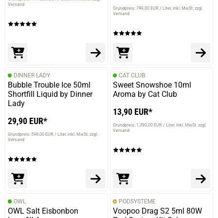
Versand
Grundpreis: 749,00 EUR / Liter
inkl. MwSt. zzgl.
Versand
DINNER LADY
CAT CLUB
Bubble Trouble Ice 50ml
Sweet Snowshoe 10ml
Shortfill Liquid by Dinner
Aroma by Cat Club
Lady
13,90 EUR*
29,90 EUR*
Grundpreis: 1.390,00 EUR / Liter
inkl. MwSt. zzgl.
Versand
Grundpreis: 598,00 EUR / Liter
inkl. MwSt. zzgl.
Versand
OWL
PODSYSTEME
OWL Salt Eisbonbon
Voopoo Drag S2 5ml 80W