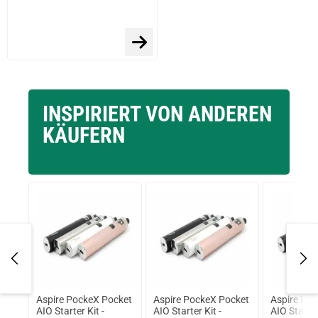
INSPIRIERT VON ANDEREN
KÄUFERN
Aspire PockeX Pocket
Aspire PockeX Pocket
Aspire Po
AIO Starter Kit -
AIO Starter Kit -
AIO Starter