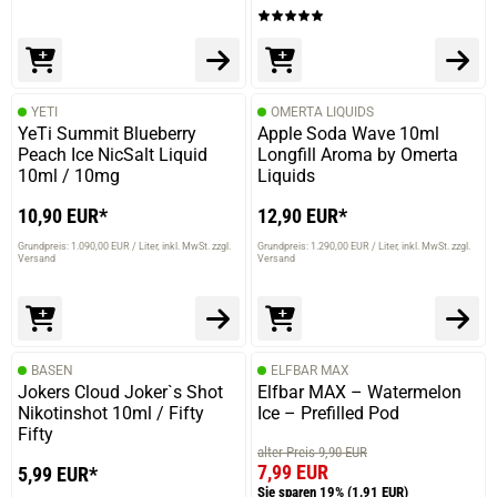
YETI
OMERTA LIQUIDS
YeTi Summit Blueberry
Apple Soda Wave 10ml
Peach Ice NicSalt Liquid
Longfill Aroma by Omerta
10ml / 10mg
Liquids
10,90 EUR*
12,90 EUR*
Grundpreis: 1.090,00 EUR / Liter
inkl. MwSt. zzgl.
Grundpreis: 1.290,00 EUR / Liter
inkl. MwSt. zzgl.
Versand
Versand
BASEN
ELFBAR MAX
Jokers Cloud Joker`s Shot
Elfbar MAX – Watermelon
Nikotinshot 10ml / Fifty
Ice – Prefilled Pod
Fifty
alter Preis 9,90 EUR
7,99 EUR
5,99 EUR*
Sie sparen 19%
(1,91 EUR)