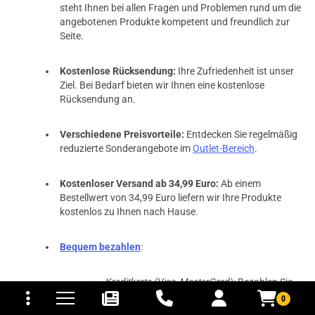
steht Ihnen bei allen Fragen und Problemen rund um die
angebotenen Produkte kompetent und freundlich zur
Seite.
Kostenlose Rücksendung:
Ihre Zufriedenheit ist unser
Ziel. Bei Bedarf bieten wir Ihnen eine kostenlose
Rücksendung an.
Verschiedene Preisvorteile:
Entdecken Sie regelmäßig
reduzierte Sonderangebote im
Outlet-Bereich
.
Kostenloser Versand ab 34,99 Euro:
Ab einem
Bestellwert von 34,99 Euro liefern wir Ihre Produkte
kostenlos zu Ihnen nach Hause.
Bequem bezahlen
:
tomaten
fer- und Versandkosten
Kreditkarte (Visa, MasterCard):
Bezahlen Sie
schnell und sicher mit Ihrer Kreditkarte. Wir
0
akzeptieren Visa und MasterCard um Ihnen