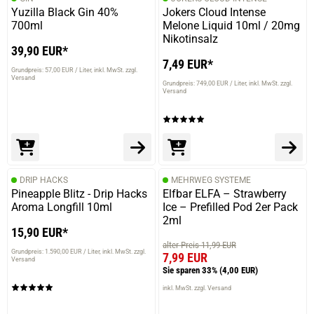
Yuzilla Black Gin 40%
Jokers Cloud Intense
700ml
Melone Liquid 10ml / 20mg
Nikotinsalz
39,90 EUR*
7,49 EUR*
Grundpreis: 57,00 EUR / Liter
inkl. MwSt. zzgl.
Versand
Grundpreis: 749,00 EUR / Liter
inkl. MwSt. zzgl.
Versand
DRIP HACKS
MEHRWEG SYSTEME
Pineapple Blitz - Drip Hacks
Elfbar ELFA – Strawberry
Aroma Longfill 10ml
Ice – Prefilled Pod 2er Pack
2ml
15,90 EUR*
alter Preis 11,99 EUR
Grundpreis: 1.590,00 EUR / Liter
inkl. MwSt. zzgl.
7,99 EUR
Versand
Sie sparen 33%
(4,00 EUR)
inkl. MwSt. zzgl. Versand