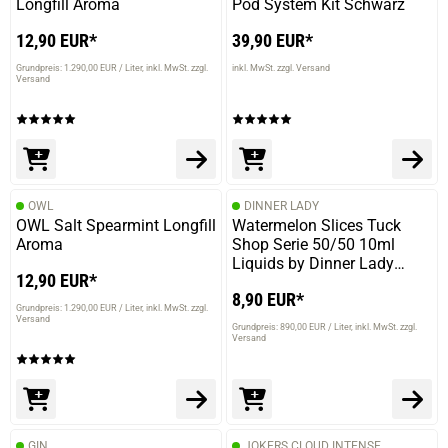
Longfill Aroma
Pod System Kit Schwarz
12,90 EUR*
39,90 EUR*
Grundpreis: 1.290,00 EUR / Liter
inkl. MwSt. zzgl.
inkl. MwSt. zzgl. Versand
Versand
OWL
DINNER LADY
OWL Salt Spearmint Longfill
Watermelon Slices Tuck
Aroma
Shop Serie 50/50 10ml
Liquids by Dinner Lady
12,90 EUR*
10ml / 3mg
8,90 EUR*
Grundpreis: 1.290,00 EUR / Liter
inkl. MwSt. zzgl.
Versand
Grundpreis: 890,00 EUR / Liter
inkl. MwSt. zzgl.
Versand
GIN
JOKERS CLOUD INTENSE