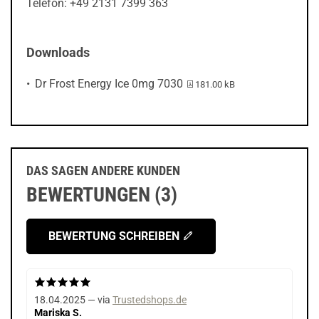
Telefon: +49 2131 7399 363
Downloads
PDF-Datei:
Dr Frost Energy Ice 0mg 7030
181.00 kB
DAS SAGEN ANDERE KUNDEN
BEWERTUNGEN (3)
BEWERTUNG SCHREIBEN
18.04.2025 — via
Trustedshops.de
Mariska S.