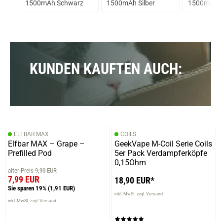
1500mAh Schwarz
1500mAh Silber
1500mAh 
KUNDEN KAUFTEN AUCH:
prev
next
ELFBAR MAX
COILS
Elfbar MAX – Grape –
GeekVape M-Coil Serie Coils
Prefilled Pod
5er Pack Verdampferköpfe
0,15Ohm
alter Preis 9,90 EUR
7,99 EUR
18,90 EUR*
Sie sparen 19%
(1,91 EUR)
inkl. MwSt. zzgl. Versand
inkl. MwSt. zzgl. Versand