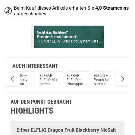
Beim Kauf dieses Artikels erhalten Sie
4,0
Steamcoins
gutgeschrieben.
Nicht das Richtige?
Probier's mal hiermit!
ElfBar ELFA Turbo Pod System Kit Full Black
Bock auf was Neues?
Check das mal!
Elfbar ELFLIQ Coconut Blueberry NicSalt Liquid 10ml / 20mg
AUCH INTERESSANT
ELFLIQ –
ELFBAR
ELFBAR
ELFLIQ –
ELFBAR
Du willst Kröten sparen?
Blueberry
ELFLIQ Mix
ELFLIQ –
Peach Ice
ELFLIQ
Schau mal hier!
NicSalt
Berries
Pineapple
NicSalt
Blackber
Suorin Ace 2ml 1000mAh Pod Kit Weiss
Liquid by
NicSalt
Mango
Liquid by
Ice NicSa
ELFBAR
Liquid
Orange
ELFBAR
Liquid
NicSalt
AUF DEN PUNKT GEBRACHT
Liquid
HIGHLIGHTS
Elfbar
ELFLIQ Dragon Fruit Blackberry NicSalt