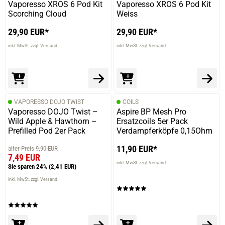
Vaporesso XROS 6 Pod Kit
Vaporesso XROS 6 Pod Kit
Scorching Cloud
Weiss
29,90 EUR*
29,90 EUR*
inkl. MwSt. zzgl. Versand
inkl. MwSt. zzgl. Versand
VAPORESSO DOJO TWIST
COILS
Vaporesso DOJO Twist –
Aspire BP Mesh Pro
Wild Apple & Hawthorn –
Ersatzcoils 5er Pack
Prefilled Pod 2er Pack
Verdampferköpfe 0,15Ohm
11,90 EUR*
alter Preis 9,90 EUR
7,49 EUR
inkl. MwSt. zzgl. Versand
Sie sparen 24%
(2,41 EUR)
inkl. MwSt. zzgl. Versand