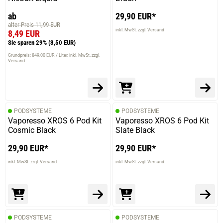
ab
29,90 EUR*
alter Preis 11,99 EUR
inkl. MwSt. zzgl. Versand
8,49 EUR
prev
next
Sie sparen 29%
(3,50 EUR)
Grundpreis: 849,00 EUR / Liter
inkl. MwSt. zzgl.
Versand
PODSYSTEME
PODSYSTEME
Vaporesso XROS 6 Pod Kit
Vaporesso XROS 6 Pod Kit
Cosmic Black
Slate Black
29,90 EUR*
29,90 EUR*
inkl. MwSt. zzgl. Versand
inkl. MwSt. zzgl. Versand
PODSYSTEME
PODSYSTEME