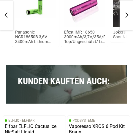
oxy
Panasonic
Efest IMR 18650
Jokers Clo
NCR18650B 3,6V
3000mAh/3,7V/35A/Flat
Shot Nikot
3400mAh Lithium
Top/Ungeschützt/ Li-
Ionen Akku
Ionen Akku
KUNDEN KAUFTEN AUCH:
ELFLIQ - ELFBAR
PODSYSTEME
Elfbar ELFLIQ Cactus Ice
Vaporesso XROS 6 Pod Kit
NicSalt Liquid
Braun