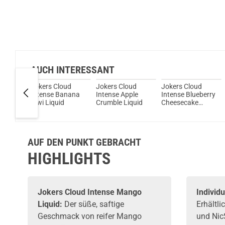
AUCH INTERESSANT
ud
Jokers Cloud
Jokers Cloud
Jokers Cloud
Intense Banana
Intense Apple
Intense Blueberry
t
Kiwi Liquid
Crumble Liquid
Cheesecake
uid
Liquid
AUF DEN PUNKT GEBRACHT
HIGHLIGHTS
Jokers Cloud Intense Mango
Individu
Liquid:
Der süße, saftige
Erhältl
Geschmack von reifer Mango
und Nic