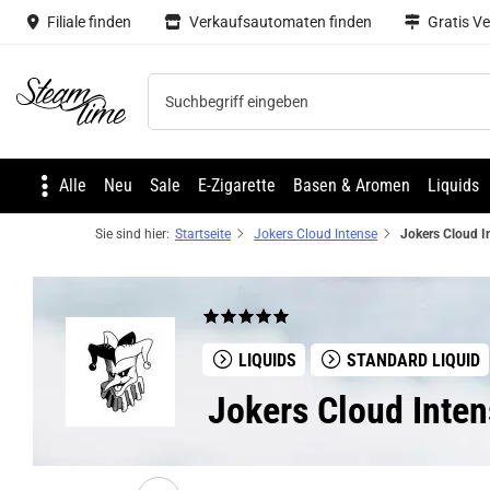
Filiale finden
Verkaufsautomaten finden
Gratis V
Steam time
Alle
Neu
Sale
E-Zigarette
Basen & Aromen
Liquids
Sie sind hier:
Startseite
Jokers Cloud Intense
LIQUIDS
STANDARD LIQUID
Jokers Cloud Inten