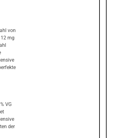
zahl von
d 12 mg
ahl
e
tensive
perfekte
50% VG
et
tensive
ten der