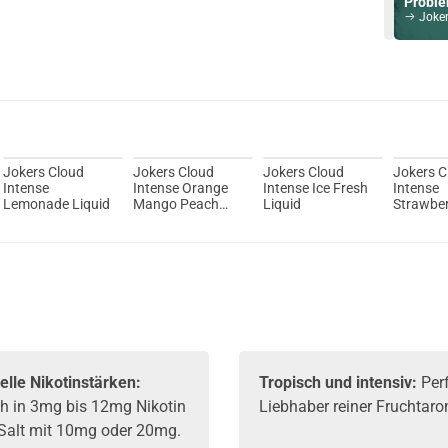
Probier
Jokers Clo
Du willst 
Schau ma
Suorin T
Jokers Cloud
Jokers Cloud
Jokers Cloud
Jokers C
Intense
Intense Orange
Intense Ice Fresh
Intense
Lemonade Liquid
Mango Peach
Liquid
Strawber
Liquid
elle Nikotinstärken:
Tropisch und intensiv:
Perf
ich in 3mg bis 12mg Nikotin
Liebhaber reiner Fruchtar
Salt mit 10mg oder 20mg.