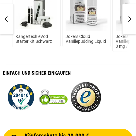
ton
Kangertech eVod
Jokers Cloud
Jokers Cl
6mm)
Starter Kit Schwarz
Vanillepudding Liquid
Vanillepud
0 mg / 10
EINFACH
UND SICHER
EINKAUFEN
Käuferschutz bis 20.000 €