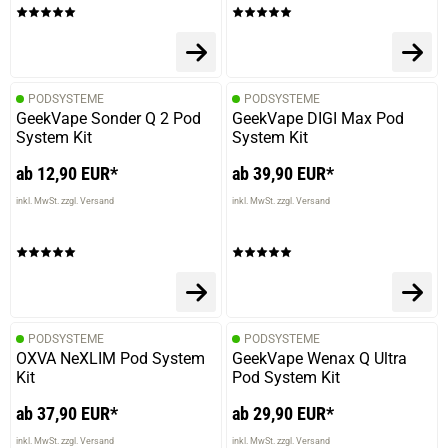
07.04.2025 — via
Trustedshops.de
Arif E.
PODSYSTEME
PODSYSTEME
GeekVape Sonder Q 2 Pod
GeekVape DIGI Max Pod
verifizierter Onlinekauf.
System Kit
System Kit
Die Bewertung erfolgte ohne Abgabe eines Kommentars
ab 12,90 EUR*
ab 39,90 EUR*
inkl. MwSt. zzgl. Versand
inkl. MwSt. zzgl. Versand
07.04.2025 — via
Trustedshops.de
Arif E.
verifizierter Onlinekauf.
Die Bewertung erfolgte ohne Abgabe eines Kommentars
PODSYSTEME
PODSYSTEME
OXVA NeXLIM Pod System
GeekVape Wenax Q Ultra
Kit
Pod System Kit
ab 37,90 EUR*
ab 29,90 EUR*
04.04.2025 — via
Trustedshops.de
Gabriele H.
inkl. MwSt. zzgl. Versand
inkl. MwSt. zzgl. Versand