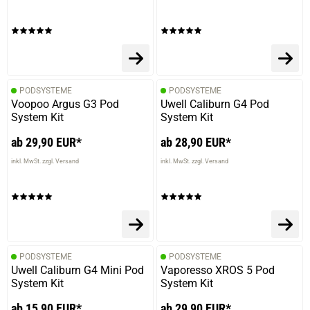
verifizierter Onlinekauf.
Angenehmer Geschmack
PODSYSTEME
PODSYSTEME
23.03.2025 — via
Trustedshops.de
Voopoo Argus G3 Pod
Uwell Caliburn G4 Pod
Arif E.
System Kit
System Kit
verifizierter Onlinekauf.
ab 29,90 EUR*
ab 28,90 EUR*
Die Bewertung erfolgte ohne Abgabe eines Kommentars
inkl. MwSt. zzgl. Versand
inkl. MwSt. zzgl. Versand
23.03.2025 — via
Trustedshops.de
Arif E.
verifizierter Onlinekauf.
PODSYSTEME
PODSYSTEME
Uwell Caliburn G4 Mini Pod
Vaporesso XROS 5 Pod
Die Bewertung erfolgte ohne Abgabe eines Kommentars
System Kit
System Kit
ab 15,90 EUR*
ab 29,90 EUR*