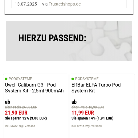
13.07.2025 — via
Trustedshops.de
Sebastian H.
verifizierter Onlinekauf.
Die Bewertung erfolgte ohne Abgabe eines Kommentars
HIERZU PASSEND:
09.05.2025 — via
Trustedshops.de
Nicole R.
verifizierter Onlinekauf.
PODSYSTEME
PODSYSTEME
Die Bewertung erfolgte ohne Abgabe eines Kommentars
Uwell Caliburn G3 - Pod
ElfBar ELFA Turbo Pod
System Kit - 2,5ml 900mAh
System Kit
ab
ab
alter Preis 24,90 EUR
alter Preis 13,90 EUR
11.04.2025 — via
Trustedshops.de
21,90 EUR
11,99 EUR
carsten m.
Sie sparen 12%
(3,00 EUR)
Sie sparen 14%
(1,91 EUR)
verifizierter Onlinekauf.
inkl. MwSt. zzgl. Versand
inkl. MwSt. zzgl. Versand
Die Bewertung erfolgte ohne Abgabe eines Kommentars