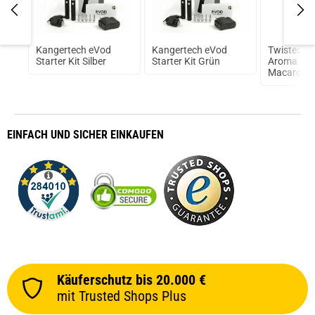
4
Kangertech eVod
Kangertech eVod
Twisted V
Starter Kit Silber
Starter Kit Grün
Aroma 10m
Macaroon
EINFACH
UND SICHER
EINKAUFEN
Käuferschutz bis 20.000 €
mit Trusted Shops Plus