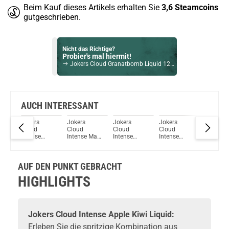
Beim Kauf dieses Artikels erhalten Sie
3,6
Steamcoins
gutgeschrieben.
Nicht das Richtige?
Probier's mal hiermit!
Jokers Cloud Granatbomb Liquid 12 mg / 10ml
Bock auf was Neues?
Check das mal!
Jokers Cloud Intense Melone Liquid 12mg / 10ml
AUCH INTERESSANT
Jokers
Jokers
Jokers
Jokers
Jokers
Du willst Kröten sparen?
Cloud
Cloud
Cloud
Cloud
Cloud
Schau mal hier!
Red
Intense
Intense Mad
Intense
Intense
Intense
Vsticking VIY 1,8ml 750mAh Pod System Kit Gunmetal
Menthol
Blue Liquid
Strawberry
Blueberry
Banana 
Breeze
Liquid
Raspberry
Liquid
Liquid
Liquid
AUF DEN PUNKT GEBRACHT
HIGHLIGHTS
Jokers Cloud Intense Apple Kiwi Liquid:
Erleben Sie die spritzige Kombination aus