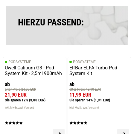
verifizierter Onlinekauf.
Die Bewertung erfolgte ohne Abgabe eines Kommentars
HIERZU PASSEND:
13.09.2025 — via
Trustedshops.de
Michael H.
verifizierter Onlinekauf.
PODSYSTEME
PODSYSTEME
Die Bewertung erfolgte ohne Abgabe eines Kommentars
Uwell Caliburn G3 - Pod
ElfBar ELFA Turbo Pod
System Kit - 2,5ml 900mAh
System Kit
ab
ab
alter Preis 24,90 EUR
alter Preis 13,90 EUR
15.07.2025 — via
Trustedshops.de
21,90 EUR
11,99 EUR
Lisa G.
Sie sparen 12%
(3,00 EUR)
Sie sparen 14%
(1,91 EUR)
verifizierter Onlinekauf.
inkl. MwSt. zzgl. Versand
inkl. MwSt. zzgl. Versand
Die Bewertung erfolgte ohne Abgabe eines Kommentars