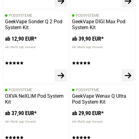
07.02.2025 — via
Trustedshops.de
Claudia H.
PODSYSTEME
PODSYSTEME
GeekVape Sonder Q 2 Pod
GeekVape DIGI Max Pod
verifizierter Onlinekauf.
System Kit
System Kit
Super fruchtig und auch hier gottseidank ohne cooling
ab 12,90 EUR*
ab 39,90 EUR*
agent ????
inkl. MwSt. zzgl. Versand
inkl. MwSt. zzgl. Versand
07.02.2025 — via
Trustedshops.de
Claudia H.
verifizierter Onlinekauf.
PODSYSTEME
PODSYSTEME
Super fruchtig und auch hier gottseidank ohne cooling
OXVA NeXLIM Pod System
GeekVape Wenax Q Ultra
agent ????
Kit
Pod System Kit
ab 37,90 EUR*
ab 29,90 EUR*
inkl. MwSt. zzgl. Versand
inkl. MwSt. zzgl. Versand
19.01.2025 — via
Trustedshops.de
Andreas P.