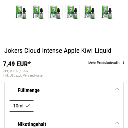
Jokers Cloud Intense Apple Kiwi Liquid
7,49 EUR*
Mehr Produktdetails
749,00 EUR / Liter
inkl. USt
zzgl. Versandkosten
Füllmenge
10ml
Nikotingehalt