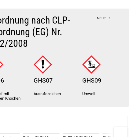
Kröten sparen?
l hier!
yce Pro Pod System Kit Silber
ordnung nach CLP-
MEHR
ordnung (EG) Nr.
2/2008
06
GHS07
GHS09
f mit
Ausrufezeichen
Umwelt
ten Knochen