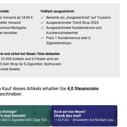
rteile:
Vielfach ausgzeichnet:
is Versand ab 34,99 €
Bewertet als „Ausgezeichnet” auf Trustami
eller Versand
Ausgezeichneter Trend Shop 2024
tenlose Rückgabe
Ausgezeichneter Kundenservice und
er bezahlen
Kundenzufriedenheit
Platz 1 Kundenservice aller E-
Zigarettenshops
rei und sicher bei Steam-Time einkaufen
 25.000 Artikeln und 6 Filialen sind wir
5 Dein Shop für E-Zigaretten, Spirituosen
orted Sweets.
 Kauf dieses Artikels erhalten Sie
4,0
Steamcoins
eschrieben.
s Richtige?
Bock auf was Neues?
's mal hiermit!
Check das mal!
E-Zigarette 600 Züge 550mAh Elfergy Ice 0 mg MHD 31-12-2023
ELFLIQ – Strawberry Ice NicSalt Liquid by ElfBar 10ml / 20mg