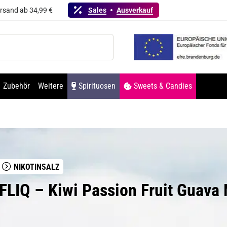
ersand ab 34,99 €
Sales
Ausverkauf
Zubehör
Weitere
Spirituosen
Sweets & Candies
NIKOTINSALZ
LFLIQ – Kiwi Passion Fruit Guava 