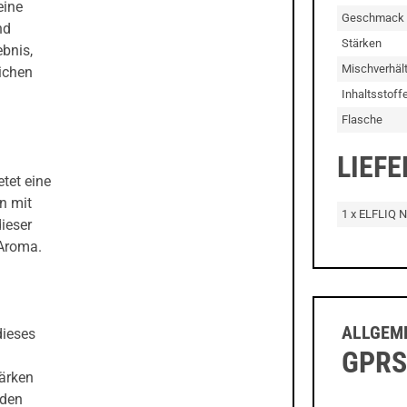
eine
Geschmack
nd
Stärken
ebnis,
Mischverhält
ichen
Inhaltsstoff
Flasche
LIEF
tet eine
n mit
1 x ELFLIQ N
ieser
 Aroma.
ALLGEME
dieses
GPRS
ärken
eden