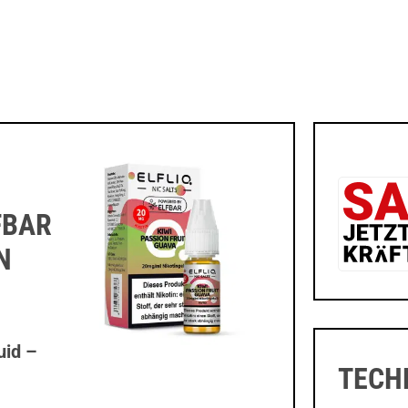
FBAR
N
uid –
TECH