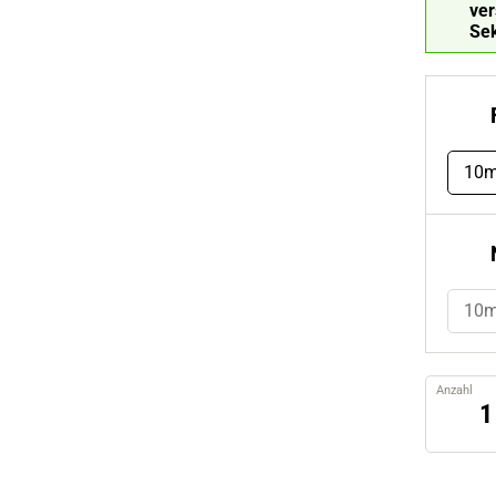
ve
Se
10m
10
Anzahl