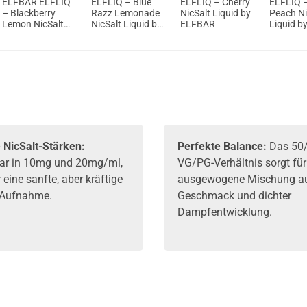
ELFBAR ELFLIQ
ELFLIQ – Blue
ELFLIQ – Cherry
ELFLIQ –
– Blackberry
Razz Lemonade
NicSalt Liquid by
Peach Ni
Lemon NicSalt
NicSalt Liquid by
ELFBAR
Liquid b
Liquid
ElfBar
e NicSalt-Stärken:
Perfekte Balance:
Das 50
ar in 10mg und 20mg/ml,
VG/PG-Verhältnis sorgt für
r eine sanfte, aber kräftige
ausgewogene Mischung a
-Aufnahme.
Geschmack und dichter
Dampfentwicklung.