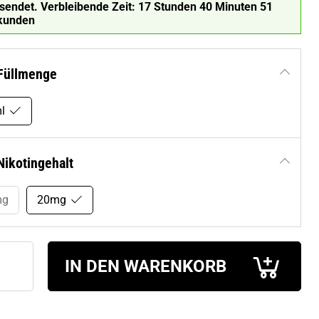
rsendet.
Verbleibende Zeit:
17 Stunden 40 Minuten 50
kunden
Füllmenge
l
Nikotingehalt
mg
20mg
IN DEN WARENKORB