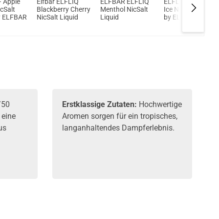
 Apple
Elfbar ELFLIQ
ELFBAR ELFLIQ
ELFLIQ – Peach
cSalt
Blackberry Cherry
Menthol NicSalt
Ice NicSalt Liquid
y ELFBAR
NicSalt Liquid
Liquid
by ELFBAR
/50
Erstklassige Zutaten:
Hochwertige
 eine
Aromen sorgen für ein tropisches,
us
langanhaltendes Dampferlebnis.