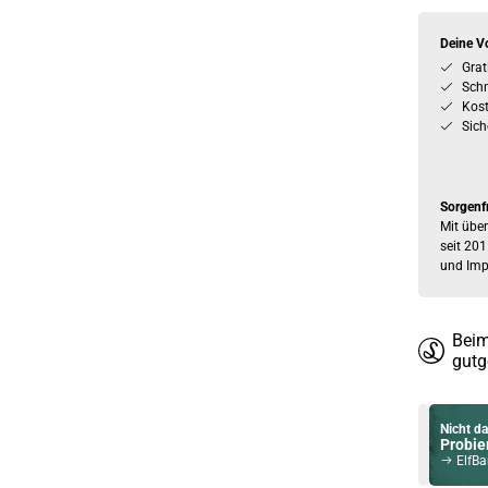
Deine Vo
Grat
Schn
Kos
Sich
Sorgenf
Mit über
seit 201
und Imp
Beim
gutg
Nicht da
Probier
ElfBar 600 