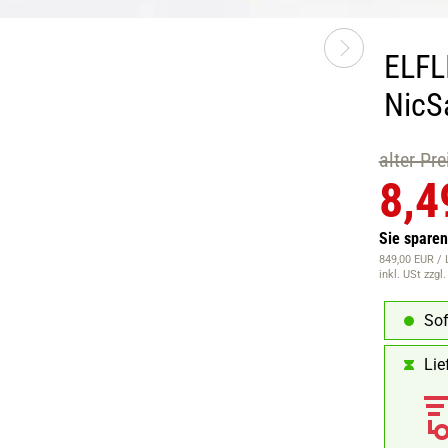
ELFL
NicSa
alter Pr
8,4
Sie spare
849,00 EUR / 
inkl. USt
zzgl
Sof
Lie