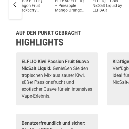
herry
Elfbar ELFLIQ
ELFBAR ELFLIQ
ELFLIQ – Cola
t
Dragon Fruit
– Pineapple
NicSalt Liquid by
lfBar
Blackberry
Mango Orange
ELFBAR
NicSalt Liquid
NicSalt Liquid
AUF DEN PUNKT GEBRACHT
HIGHLIGHTS
ELFLIQ Kiwi Passion Fruit Guava
Kräftig
NicSalt Liquid:
Genießen Sie den
Verfügb
tropischen Mix aus saurer Kiwi,
ideal fü
süßer Passionsfrucht und
NicSalt
exotischer Guave für ein intensives
Vape-Erlebnis.
Benutzerfreundlich und sicher: