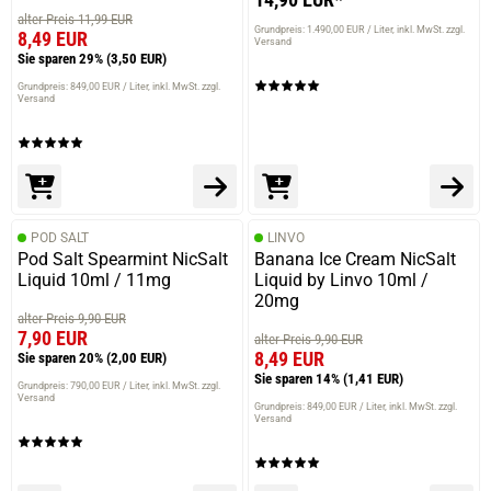
alter Preis 11,99 EUR
Grundpreis: 1.490,00 EUR / Liter
inkl. MwSt. zzgl.
8,49 EUR
Versand
Sie sparen 29%
(3,50 EUR)
Grundpreis: 849,00 EUR / Liter
inkl. MwSt. zzgl.
Versand
POD SALT
LINVO
Pod Salt Spearmint NicSalt
Banana Ice Cream NicSalt
Liquid 10ml / 11mg
Liquid by Linvo 10ml /
20mg
alter Preis 9,90 EUR
7,90 EUR
alter Preis 9,90 EUR
8,49 EUR
Sie sparen 20%
(2,00 EUR)
Sie sparen 14%
(1,41 EUR)
Grundpreis: 790,00 EUR / Liter
inkl. MwSt. zzgl.
Versand
Grundpreis: 849,00 EUR / Liter
inkl. MwSt. zzgl.
Versand