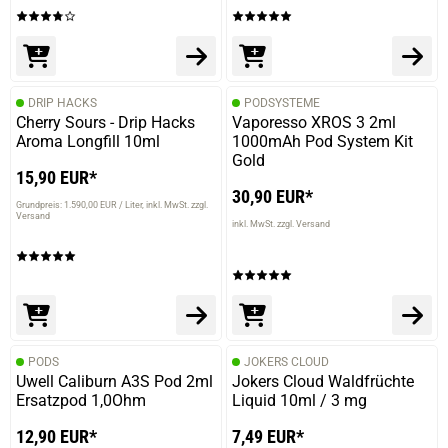
DRIP HACKS
PODSYSTEME
Cherry Sours - Drip Hacks
Vaporesso XROS 3 2ml
Aroma Longfill 10ml
1000mAh Pod System Kit
Gold
15,90 EUR*
30,90 EUR*
Grundpreis: 1.590,00 EUR / Liter
inkl. MwSt. zzgl.
Versand
inkl. MwSt. zzgl. Versand
PODS
JOKERS CLOUD
Uwell Caliburn A3S Pod 2ml
Jokers Cloud Waldfrüchte
Ersatzpod 1,0Ohm
Liquid 10ml / 3 mg
12,90 EUR*
7,49 EUR*