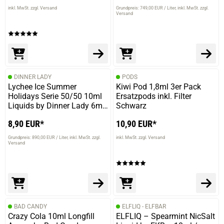
inkl. MwSt. zzgl. Versand
Grundpreis: 749,00 EUR / Liter
inkl. MwSt. zzgl.
Versand
DINNER LADY
PODS
Lychee Ice Summer
Kiwi Pod 1,8ml 3er Pack
Holidays Serie 50/50 10ml
Ersatzpods inkl. Filter
Liquids by Dinner Lady 6mg
Schwarz
/ 10ml
8,90 EUR*
10,90 EUR*
Grundpreis: 890,00 EUR / Liter
inkl. MwSt. zzgl.
inkl. MwSt. zzgl. Versand
Versand
BAD CANDY
ELFLIQ - ELFBAR
Crazy Cola 10ml Longfill
ELFLIQ – Spearmint NicSalt