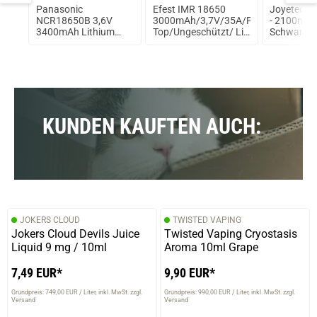
Panasonic
Efest IMR 18650
Joyetech 
b
NCR18650B 3,6V
3000mAh/3,7V/35A/Flat
- 2100mAh
3400mAh Lithium
Top/Ungeschützt/ Li-
Schwarz
Ionen Akku
Ionen Akku
KUNDEN KAUFTEN AUCH:
JOKERS CLOUD
TWISTED VAPING
Jokers Cloud Devils Juice
Twisted Vaping Cryostasis
Liquid 9 mg / 10ml
Aroma 10ml Grape
7,49 EUR*
9,90 EUR*
Grundpreis: 749,00 EUR / Liter
inkl. MwSt. zzgl.
Grundpreis: 990,00 EUR / Liter
inkl. MwSt. zzgl.
Versand
Versand