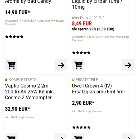
Aroma by Bad Candy
Liquid by ElfBar 10ml /
10mg
14,90 EUR*
alter Preis 11,99 EUR
Grundpreis: 1.490,00 EUR / Liter
inkl. MwSt. zzgl.
8,49 EUR
Versand
Sie sparen 29%
(3,50 EUR)
Grundpreis: 849,00 EUR / Liter
inkl. MwSt. zzgl.
Versand
KOMPLETTSETS
ERSATZTEILE
Vaptio Cosmo 2 2ml
Uwell Crown 4 (IV)
2000mAh 25W Kit inkl.
Ersatzglas 5ml/6ml 6ml
Cosmo 2 Verdampfer
2,90 EUR*
Schwarz
32,90 EUR*
inkl. MwSt. zzgl. Versand
inkl. MwSt. zzgl. Versand