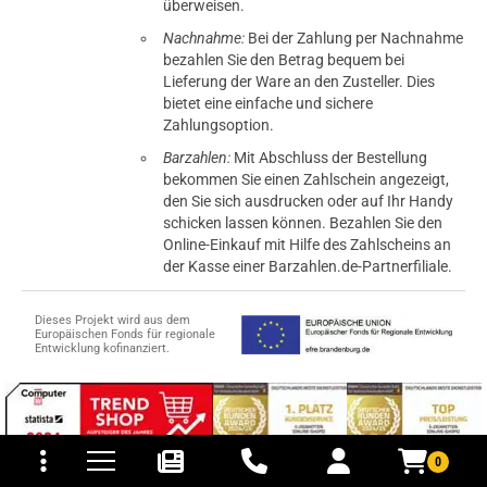
überweisen.
Nachnahme:
Bei der Zahlung per Nachnahme
bezahlen Sie den Betrag bequem bei
Lieferung der Ware an den Zusteller. Dies
bietet eine einfache und sichere
Zahlungsoption.
Barzahlen:
Mit Abschluss der Bestellung
bekommen Sie einen Zahlschein angezeigt,
den Sie sich ausdrucken oder auf Ihr Handy
schicken lassen können. Bezahlen Sie den
Online-Einkauf mit Hilfe des Zahlscheins an
der Kasse einer Barzahlen.de-Partnerfiliale.
Dieses Projekt wird aus dem
Europäischen Fonds für regionale
Entwicklung kofinanziert.
tomaten
fer- und Versandkosten
0
© 2015-2026 PB-ViGoods GmbH