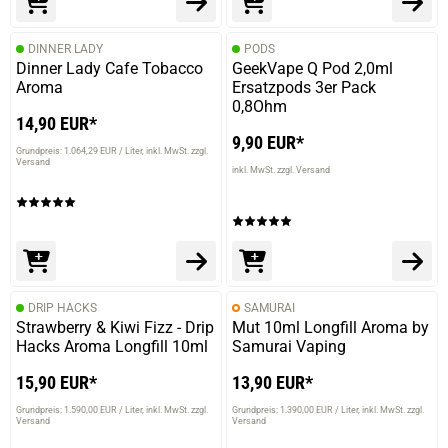
DINNER LADY
PODS
Dinner Lady Cafe Tobacco
GeekVape Q Pod 2,0ml
Aroma
Ersatzpods 3er Pack
0,8Ohm
14,90 EUR*
prev
next
9,90 EUR*
Grundpreis: 1.064,29 EUR / Liter
inkl. MwSt. zzgl.
Versand
inkl. MwSt. zzgl. Versand
DRIP HACKS
SAMURAI
Strawberry & Kiwi Fizz - Drip
Mut 10ml Longfill Aroma by
Hacks Aroma Longfill 10ml
Samurai Vaping
15,90 EUR*
13,90 EUR*
Grundpreis: 1.590,00 EUR / Liter
inkl. MwSt. zzgl.
Grundpreis: 1.390,00 EUR / Liter
inkl. MwSt. zzgl.
Versand
Versand