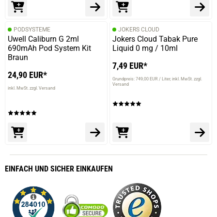
PODSYSTEME
JOKERS CLOUD
Uwell Caliburn G 2ml
Jokers Cloud Tabak Pure
690mAh Pod System Kit
Liquid 0 mg / 10ml
Braun
7,49 EUR*
24,90 EUR*
Grundpreis: 749,00 EUR / Liter
inkl. MwSt. zzgl.
Versand
inkl. MwSt. zzgl. Versand
EINFACH
UND SICHER
EINKAUFEN