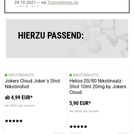
29.10.2021 — via
Trustedshops.de
Heidelinde K.
verifizierter Onlinekauf.
Perfekt für mich
HIERZU PASSEND:
NIKOTINSHOTS
NIKOTINSHOTS
Jokers Cloud Joker`s Shot
Helios 20/80 Nikotinsalz-
Nikotinshot
Shot 10ml 20mg by Jokers
Cloud
ab 4,99 EUR*
5,90 EUR*
inkl. MwSt. zzgl. Versand
inkl. MwSt. zzgl. Versand