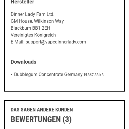
Hersteller
Dinner Lady Fam Ltd.
GM House, Wilkinson Way
Blackburn BB1 2EH
Vereinigtes Königreich
E-Mail: support@vapedinnerlady.com
Downloads
PDF-Datei:
Bubblegum Concentrate Germany
867.38 kB
DAS SAGEN ANDERE KUNDEN
BEWERTUNGEN (3)