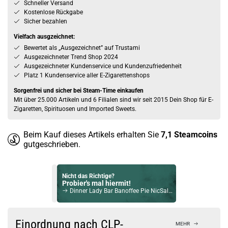
Schneller Versand
Kostenlose Rückgabe
Sicher bezahlen
Vielfach ausgzeichnet:
Bewertet als „Ausgezeichnet” auf Trustami
Ausgezeichneter Trend Shop 2024
Ausgezeichneter Kundenservice und Kundenzufriedenheit
Platz 1 Kundenservice aller E-Zigarettenshops
Sorgenfrei und sicher bei Steam-Time einkaufen
Mit über 25.000 Artikeln und 6 Filialen sind wir seit 2015 Dein Shop für E-
Zigaretten, Spirituosen und Imported Sweets.
Beim Kauf dieses Artikels erhalten Sie
7,1
Steamcoins
gutgeschrieben.
Nicht das Richtige?
Probier's mal hiermit!
Dinner Lady Bar Banoffee Pie NicSalt Liquid 10ml / 20mg
Bock auf was Neues?
Check das mal!
Einordnung nach CLP-
MEHR