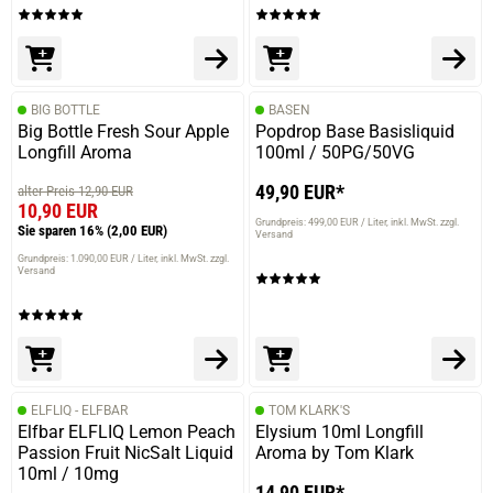
BIG BOTTLE
BASEN
Big Bottle Fresh Sour Apple
Popdrop Base Basisliquid
Longfill Aroma
100ml / 50PG/50VG
49,90 EUR*
alter Preis 12,90 EUR
10,90 EUR
Grundpreis: 499,00 EUR / Liter
inkl. MwSt. zzgl.
Sie sparen 16%
(2,00 EUR)
Versand
Grundpreis: 1.090,00 EUR / Liter
inkl. MwSt. zzgl.
Versand
ELFLIQ - ELFBAR
TOM KLARK'S
Elfbar ELFLIQ Lemon Peach
Elysium 10ml Longfill
Passion Fruit NicSalt Liquid
Aroma by Tom Klark
10ml / 10mg
14,90 EUR*