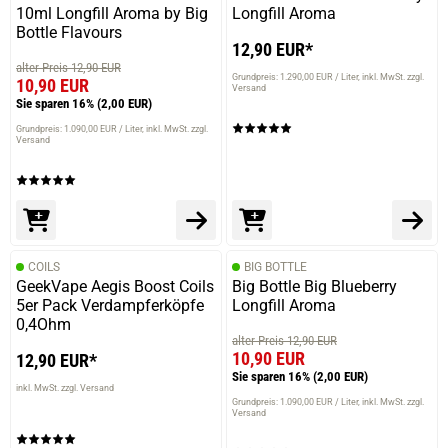
10ml Longfill Aroma by Big
Longfill Aroma
Bottle Flavours
12,90 EUR*
alter Preis 12,90 EUR
Grundpreis: 1.290,00 EUR / Liter
inkl. MwSt. zzgl.
10,90 EUR
Versand
Sie sparen 16%
(2,00 EUR)
Grundpreis: 1.090,00 EUR / Liter
inkl. MwSt. zzgl.
Versand
COILS
BIG BOTTLE
GeekVape Aegis Boost Coils
Big Bottle Big Blueberry
5er Pack Verdampferköpfe
Longfill Aroma
0,4Ohm
alter Preis 12,90 EUR
10,90 EUR
12,90 EUR*
Sie sparen 16%
(2,00 EUR)
inkl. MwSt. zzgl. Versand
Grundpreis: 1.090,00 EUR / Liter
inkl. MwSt. zzgl.
Versand