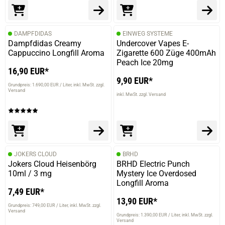
DAMPFDIDAS
EINWEG SYSTEME
Dampfdidas Creamy
Undercover Vapes E-
Cappuccino Longfill Aroma
Zigarette 600 Züge 400mAh
Peach Ice 20mg
16,90 EUR*
9,90 EUR*
Grundpreis: 1.690,00 EUR / Liter
inkl. MwSt. zzgl.
Versand
inkl. MwSt. zzgl. Versand
JOKERS CLOUD
BRHD
Jokers Cloud Heisenbörg
BRHD Electric Punch
10ml / 3 mg
Mystery Ice Overdosed
Longfill Aroma
7,49 EUR*
13,90 EUR*
Grundpreis: 749,00 EUR / Liter
inkl. MwSt. zzgl.
Versand
Grundpreis: 1.390,00 EUR / Liter
inkl. MwSt. zzgl.
Versand