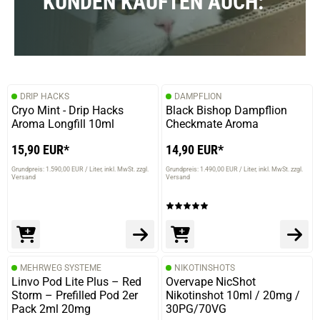
KUNDEN KAUFTEN AUCH:
DRIP HACKS
DAMPFLION
Cryo Mint - Drip Hacks
Black Bishop Dampflion
Aroma Longfill 10ml
Checkmate Aroma
15,90 EUR*
14,90 EUR*
Grundpreis: 1.590,00 EUR / Liter
inkl. MwSt. zzgl.
Grundpreis: 1.490,00 EUR / Liter
inkl. MwSt. zzgl.
Versand
Versand
MEHRWEG SYSTEME
NIKOTINSHOTS
Linvo Pod Lite Plus – Red
Overvape NicShot
Storm – Prefilled Pod 2er
Nikotinshot 10ml / 20mg /
Pack 2ml 20mg
30PG/70VG