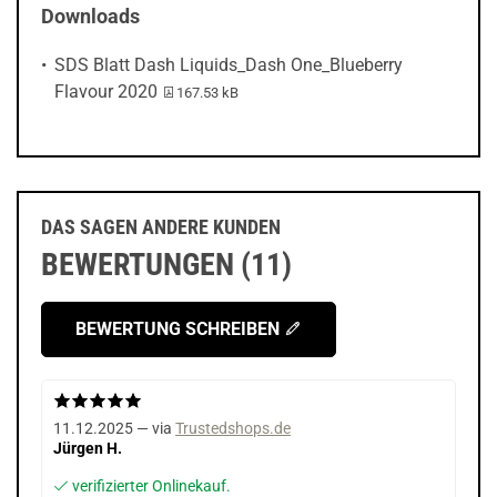
Downloads
SDS Blatt Dash Liquids_Dash One_Blueberry
PDF-Datei:
Flavour 2020
167.53 kB
DAS SAGEN ANDERE KUNDEN
BEWERTUNGEN (11)
BEWERTUNG SCHREIBEN
11.12.2025 — via
Trustedshops.de
Jürgen H.
verifizierter Onlinekauf.