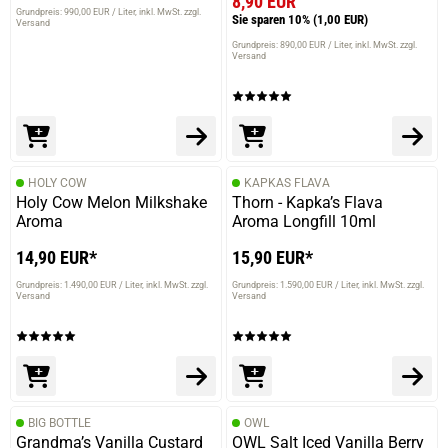
8,90 EUR
Grundpreis: 990,00 EUR / Liter
inkl. MwSt. zzgl.
Sie sparen 10%
(1,00 EUR)
Versand
Grundpreis: 890,00 EUR / Liter
inkl. MwSt. zzgl.
Versand
HOLY COW
KAPKAS FLAVA
Holy Cow Melon Milkshake
Thorn - Kapka’s Flava
Aroma
Aroma Longfill 10ml
14,90 EUR*
15,90 EUR*
Grundpreis: 1.490,00 EUR / Liter
inkl. MwSt. zzgl.
Grundpreis: 1.590,00 EUR / Liter
inkl. MwSt. zzgl.
Versand
Versand
BIG BOTTLE
OWL
Grandma’s Vanilla Custard
OWL Salt Iced Vanilla Berry