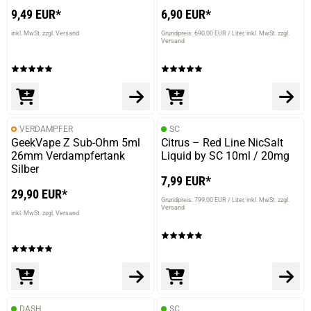
9,49 EUR*
6,90 EUR*
inkl. MwSt. zzgl. Versand
Grundpreis: 690,00 EUR / Liter
inkl. MwSt. zzgl.
Versand
VERDAMPFER
SC
GeekVape Z Sub-Ohm 5ml
Citrus – Red Line NicSalt
26mm Verdampfertank
Liquid by SC 10ml / 20mg
Silber
7,99 EUR*
29,90 EUR*
Grundpreis: 799,00 EUR / Liter
inkl. MwSt. zzgl.
Versand
inkl. MwSt. zzgl. Versand
DASH
SC