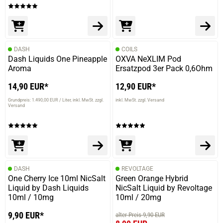
prev
next
DASH
COILS
Dash Liquids One Pineapple
OXVA NeXLIM Pod
Aroma
Ersatzpod 3er Pack 0,6Ohm
14,90 EUR*
12,90 EUR*
Grundpreis: 1.490,00 EUR / Liter
inkl. MwSt. zzgl.
inkl. MwSt. zzgl. Versand
Versand
DASH
REVOLTAGE
One Cherry Ice 10ml NicSalt
Green Orange Hybrid
Liquid by Dash Liquids
NicSalt Liquid by Revoltage
10ml / 10mg
10ml / 20mg
9,90 EUR*
alter Preis 9,90 EUR