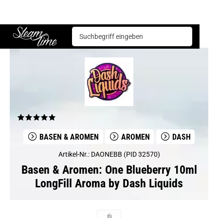
Basen & Aromen
Aromen
Dash
One Blueberry 10ml LongFill Aroma by Dash Liquids
Steam time
BASEN & AROMEN
AROMEN
DASH
Artikel-Nr.: DAONEBB (PID 32570)
Basen & Aromen: One Blueberry 10ml
LongFill Aroma by Dash Liquids