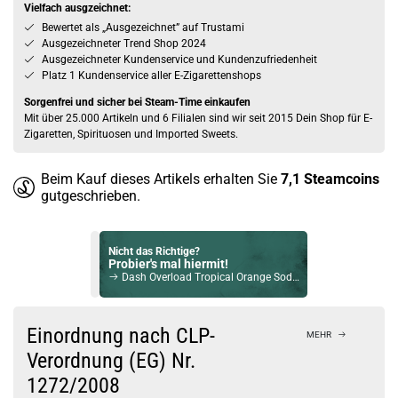
Vielfach ausgzeichnet:
Bewertet als „Ausgezeichnet” auf Trustami
Ausgezeichneter Trend Shop 2024
Ausgezeichneter Kundenservice und Kundenzufriedenheit
Platz 1 Kundenservice aller E-Zigarettenshops
Sorgenfrei und sicher bei Steam-Time einkaufen
Mit über 25.000 Artikeln und 6 Filialen sind wir seit 2015 Dein Shop für E-
Zigaretten, Spirituosen und Imported Sweets.
Beim Kauf dieses Artikels erhalten Sie
7,1
Steamcoins
gutgeschrieben.
Nicht das Richtige?
Probier's mal hiermit!
Dash Overload Tropical Orange Soda Longfill Aroma
Bock auf was Neues?
Check das mal!
Einordnung nach CLP-
MEHR
Twisted Vaping Cryostasis Aroma Prismatic
Verordnung (EG) Nr.
1272/2008
Du willst Kröten sparen?
Schau mal hier!