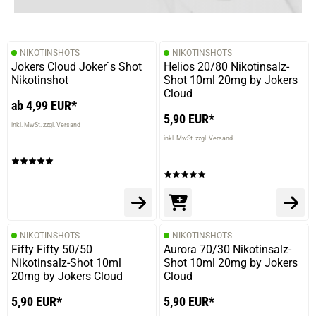
11.07.2024 — via
Trustedshops.de
Nadja S.
verifizierter Onlinekauf.
NIKOTINSHOTS
NIKOTINSHOTS
Mag die Aromen von Dash One.
Jokers Cloud Joker`s Shot
Helios 20/80 Nikotinsalz-
Nikotinshot
Shot 10ml 20mg by Jokers
Cloud
ab 4,99 EUR*
5,90 EUR*
30.04.2024 — via
Trustedshops.de
inkl. MwSt. zzgl. Versand
Gabriele V.
inkl. MwSt. zzgl. Versand
verifizierter Onlinekauf.
Die Bewertung erfolgte ohne Abgabe eines Kommentars
NIKOTINSHOTS
NIKOTINSHOTS
13.09.2022 — via
Trustedshops.de
Fifty Fifty 50/50
Aurora 70/30 Nikotinsalz-
Timo P.
Nikotinsalz-Shot 10ml
Shot 10ml 20mg by Jokers
20mg by Jokers Cloud
Cloud
verifizierter Onlinekauf.
Die Bewertung erfolgte ohne Abgabe eines Kommentars
5,90 EUR*
5,90 EUR*