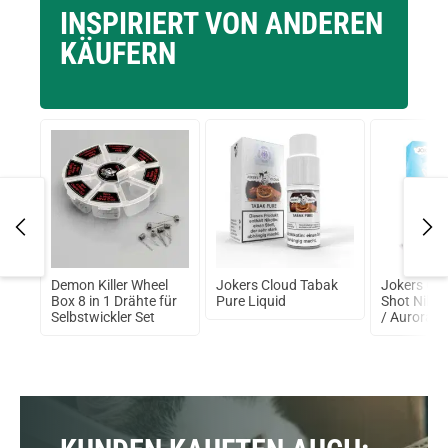
Empfehlung
INSPIRIERT VON ANDEREN
KÄUFERN
L
Demon Killer Wheel
Jokers Cloud Tabak
Jokers Clo
Box 8 in 1 Drähte für
Pure Liquid
Shot Nikot
arz
Selbstwickler Set
/ Aurora 7