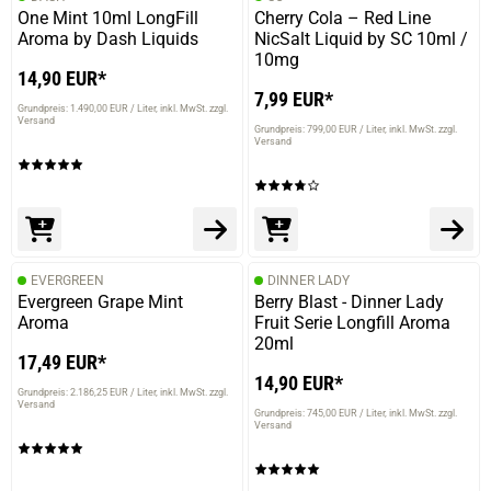
One Mint 10ml LongFill
Cherry Cola – Red Line
Aroma by Dash Liquids
NicSalt Liquid by SC 10ml /
10mg
14,90 EUR*
7,99 EUR*
Grundpreis: 1.490,00 EUR / Liter
inkl. MwSt. zzgl.
Versand
Grundpreis: 799,00 EUR / Liter
inkl. MwSt. zzgl.
Versand
EVERGREEN
DINNER LADY
Evergreen Grape Mint
Berry Blast - Dinner Lady
Aroma
Fruit Serie Longfill Aroma
20ml
17,49 EUR*
14,90 EUR*
Grundpreis: 2.186,25 EUR / Liter
inkl. MwSt. zzgl.
Versand
Grundpreis: 745,00 EUR / Liter
inkl. MwSt. zzgl.
Versand