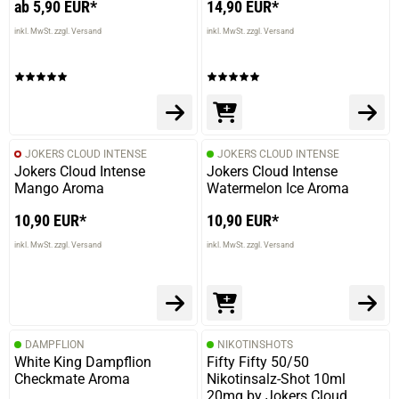
ab 5,90 EUR*
14,90 EUR*
17.03.2026 — via
Trustedshops.de
inkl. MwSt. zzgl. Versand
inkl. MwSt. zzgl. Versand
Jürgen V.
verifizierter Onlinekauf.
Ich mag das Aroma. Schmeckt mir gut.
JOKERS CLOUD INTENSE
JOKERS CLOUD INTENSE
Jokers Cloud Intense
Jokers Cloud Intense
19.02.2026 — via
Trustedshops.de
Mango Aroma
Watermelon Ice Aroma
Jürgen V.
10,90 EUR*
10,90 EUR*
verifizierter Onlinekauf.
inkl. MwSt. zzgl. Versand
inkl. MwSt. zzgl. Versand
Gutes Aroma
DAMPFLION
NIKOTINSHOTS
White King Dampflion
Fifty Fifty 50/50
Checkmate Aroma
Nikotinsalz-Shot 10ml
20mg by Jokers Cloud