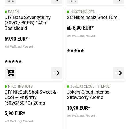
BASEN
NIKOTINSHOTS
DIY Base Seventythirty
SC Nikotinsalz Shot 10ml
(70VG / 30PG) 140ml
ab 6,90 EUR*
Basisliquid
inkl. MwSt. zzgl. Versand
69,90 EUR*
inkl. MwSt. zzgl. Versand
prev
next
NIKOTINSHOTS
JOKERS CLOUD INTENSE
DIY NicSalt Shot Sweet &
Jokers Cloud Intense
Cool – Fiftyfifty
Strawberry Aroma
(50VG/50PG) 20mg
10,90 EUR*
5,90 EUR*
inkl. MwSt. zzgl. Versand
inkl. MwSt. zzgl. Versand