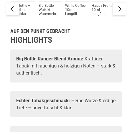
e
Big Bottle –
Big Bottle
White Coffee
Happy Fruits
Einfach
Du willst Kröten sparen?
each
Mr. Mint
Waikiki
10ml
10ml
Fruchtig
Schau mal hier!
Marokko
Watermelon
Longfill
Longfill
Frisch 1
Vaptio Pado Pod System Kit Lila
Mint Longfill
Longfill
Aroma by
Aroma by
Longfill
Aroma
Aroma
Big Bottle
Big Bottle
Aroma b
Flavours
Flavours
Big Bottl
AUF DEN PUNKT GEBRACHT
Flavours
HIGHLIGHTS
Big Bottle
Ranger Blend Aroma:
Kräftiger
Tabak mit rauchigen & holzigen Noten – stark &
authentisch.
Echter Tabakgeschmack:
Herbe Würze & erdige
Tiefe – unverfälscht & klar.