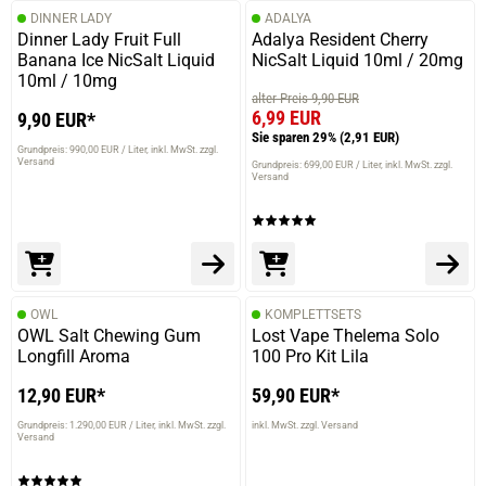
DINNER LADY
ADALYA
Dinner Lady Fruit Full
Adalya Resident Cherry
Banana Ice NicSalt Liquid
NicSalt Liquid 10ml / 20mg
10ml / 10mg
alter Preis 9,90 EUR
6,99 EUR
9,90 EUR*
Sie sparen 29%
(2,91 EUR)
Grundpreis: 990,00 EUR / Liter
inkl. MwSt. zzgl.
Versand
Grundpreis: 699,00 EUR / Liter
inkl. MwSt. zzgl.
Versand
OWL
KOMPLETTSETS
OWL Salt Chewing Gum
Lost Vape Thelema Solo
Longfill Aroma
100 Pro Kit Lila
12,90 EUR*
59,90 EUR*
Grundpreis: 1.290,00 EUR / Liter
inkl. MwSt. zzgl.
inkl. MwSt. zzgl. Versand
Versand