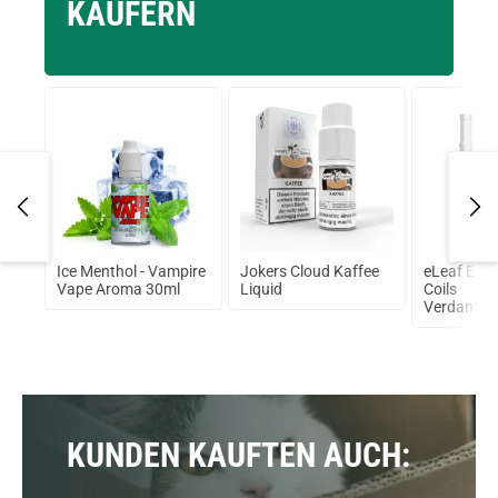
KÄUFERN
Ice Menthol - Vampire
Jokers Cloud Kaffee
eLeaf EC2 
 by
Vape Aroma 30ml
Liquid
Coils
e
Verdampfe
Ohm
KUNDEN KAUFTEN AUCH: