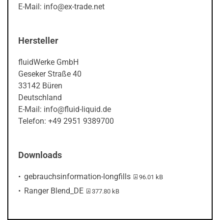
E-Mail: info@ex-trade.net
Hersteller
fluidWerke GmbH
Geseker Straße 40
33142 Büren
Deutschland
E-Mail: info@fluid-liquid.de
Telefon: +49 2951 9389700
Downloads
PDF-Datei:
gebrauchsinformation-longfills
96.01 kB
PDF-Datei:
Ranger Blend_DE
377.80 kB