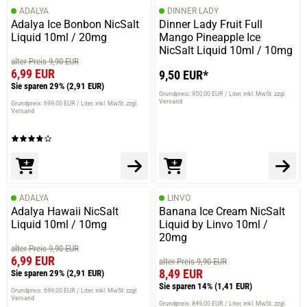
ADALYA
DINNER LADY
Adalya Ice Bonbon NicSalt
Dinner Lady Fruit Full
Liquid 10ml / 20mg
Mango Pineapple Ice
NicSalt Liquid 10ml / 10mg
alter Preis 9,90 EUR
6,99 EUR
9,50 EUR*
Sie sparen 29%
(2,91 EUR)
Grundpreis: 950,00 EUR / Liter
inkl. MwSt. zzgl.
Versand
Grundpreis: 699,00 EUR / Liter
inkl. MwSt. zzgl.
Versand
ADALYA
LINVO
Adalya Hawaii NicSalt
Banana Ice Cream NicSalt
Liquid 10ml / 10mg
Liquid by Linvo 10ml /
20mg
alter Preis 9,90 EUR
6,99 EUR
alter Preis 9,90 EUR
8,49 EUR
Sie sparen 29%
(2,91 EUR)
Sie sparen 14%
(1,41 EUR)
Grundpreis: 699,00 EUR / Liter
inkl. MwSt. zzgl.
Versand
Grundpreis: 849,00 EUR / Liter
inkl. MwSt. zzgl.