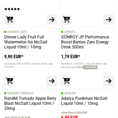
DINNER LADY
DRINKS
Dinner Lady Fruit Full
GÖNRGY JP Performance
Watermelon Ice NicSalt
Boost Berries Zero Energy
Liquid 10ml / 10mg
Drink 500ml
9,90 EUR*
1,79 EUR*
Grundpreis: 990,00 EUR / Liter
inkl. MwSt. zzgl.
Grundpreis: 3,58 EUR / Liter
inkl. MwSt. zzgl.
Versand
Versand
zzgl.
Pfand
+ 0,25 EUR
RANDM TORNADO
ADALYA
RandM Tornado Apple Berry
Adalya Punkman NicSalt
Blast NicSalt Liquid 10ml /
Liquid 10ml / 10mg
20mg
alter Preis 9,90 EUR
6,99 EUR
alter Preis 9,90 EUR