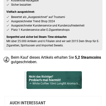
Kostenlose Rückgabe
Sicher bezahlen
Vielfach ausgzeichnet:
Bewertet als „Ausgezeichnet” auf Trustami
Ausgezeichneter Trend Shop 2024
Ausgezeichneter Kundenservice und Kundenzufriedenheit
Platz 1 Kundenservice aller E-Zigarettenshops
Sorgenfrei und sicher bei Steam-Time einkaufen
Mit über 25.000 Artikeln und 6 Filialen sind wir seit 2015 Dein Shop für E-
Zigaretten, Spirituosen und Imported Sweets.
Beim Kauf dieses Artikels erhalten Sie
5,2
Steamcoins
gutgeschrieben.
Nicht das Richtige?
Probier's mal hiermit!
White Coffee 10ml Longfill Aroma by Big Bottle Flavours
Bock auf was Neues?
Check das mal!
V by Black Note Kentucky Tobacco Aroma
AUCH INTERESSANT