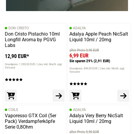
DON CRISTO
ADALYA
Don Cristo Pistachio 10ml
Adalya Apple Peach NicSalt
Longfill Aroma by PGVG
Liquid 10ml / 20mg
Labs
alter Preis 9,90 EUR
6,99 EUR
12,90 EUR*
Sie sparen 29%
(2,91 EUR)
Grundpreis: 1.290,00 EUR / Liter
inkl. MwSt. zzgl.
Versand
Grundpreis: 699,00 EUR / Liter
inkl. MwSt. zzgl.
Versand
COILS
ADALYA
Vaporesso GTX Coil (5er
Adalya Very Berry NicSalt
Pack) Verdampferköpfe
Liquid 10ml / 20mg
Serie 0,8Ohm
alter Preis 9,90 EUR