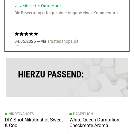
verifizierter Onlinekauf.
Die Bewertung erfolgte ohne Abgabe eines Kommentars
04.05.2026 — via
Trustedshops.de
Jürgen V.
verifizierter Onlinekauf.
Für mich ein sehr leckeres Aroma.
HIERZU PASSEND:
22.04.2026 — via
Trustedshops.de
Robert Zygmunt O.
verifizierter Onlinekauf.
NIKOTINSHOTS
DAMPFLION
Die Bewertung erfolgte ohne Abgabe eines Kommentars
DIY Shot Nikotinshot Sweet
White Queen Dampflion
& Cool
Checkmate Aroma