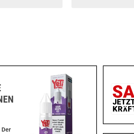
E
ONEN
 Der