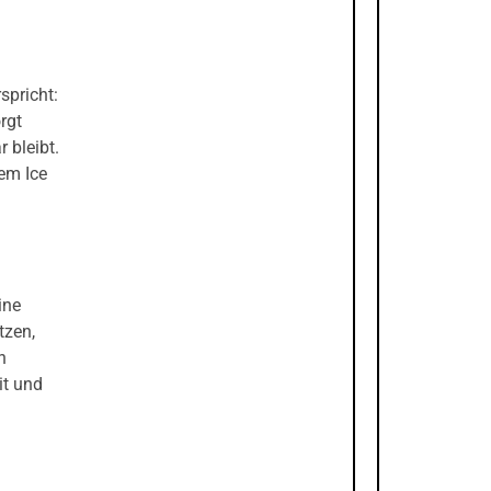
spricht:
rgt
 bleibt.
em Ice
.
ine
tzen,
n
it und