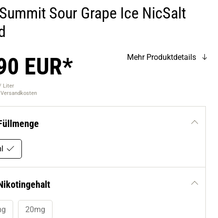
 Summit Sour Grape Ice NicSalt
d
90 EUR*
Mehr Produktdetails
 Liter
. Versandkosten
Füllmenge
l
Nikotingehalt
mg
20mg