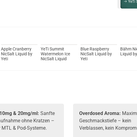
YeTi Su
Du willst 
Schau ma
OneVape A
Apple Cranberry
YeTi Summit
Blue Raspberry
Bähm Ni
NicSalt Liquid by
Watermelon Ice
NicSalt Liquid by
Liquid by
Yeti
NicSalt Liquid
Yeti
 10mg & 20mg/ml:
Sanfte
Overdosed Aroma:
Maxim
aufnahme ohne Kratzen –
Geschmackstiefe – kein
ür MTL & Pod-Systeme.
Verblassen, kein Komprom