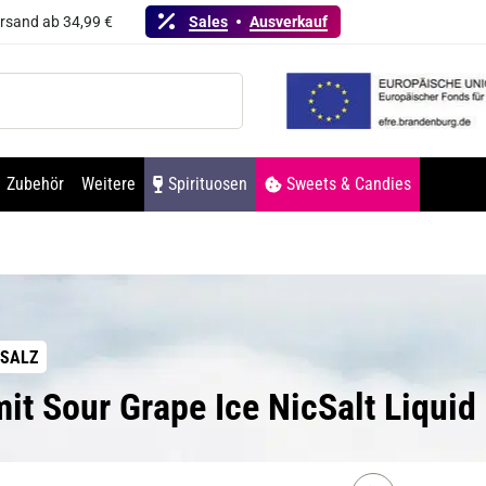
ersand ab 34,99 €
Sales
Ausverkauf
Zubehör
Weitere
Spirituosen
Sweets & Candies
NSALZ
it Sour Grape Ice NicSalt Liquid