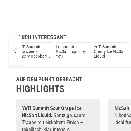
AUCH INTERESSANT
it
YeTi Summit
Lemonade
YeTi Summit
Strawberry
NicSalt Liquid by
Cherry Ice NicSalt
Cherry Raspberry
Yeti
Liquid
uid
Ice NicSalt Liquid
AUF DEN PUNKT GEBRACHT
HIGHLIGHTS
YeTi Summit Sour Grape Ice
NicSalt
NicSalt Liquid:
Spritzige, saure
Nikotin
Traube mit eiskaltem Finish –
ideal f
rebellisch, klar, intensiv.