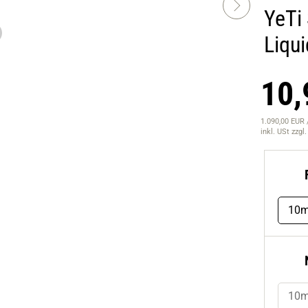
YeTi
Liqui
10,
1.090,00 EUR /
inkl. USt
zzgl
10m
10