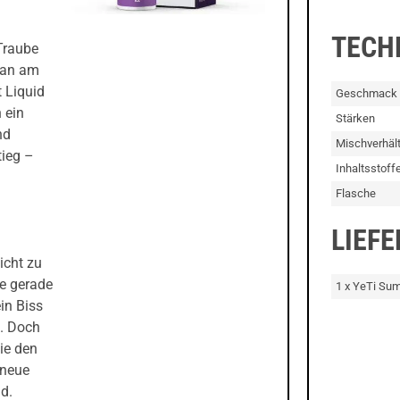
TECH
 Traube
ran am
t Liquid
Geschmack
 ein
Stärken
nd
Mischverhält
tieg –
Inhaltsstoff
Flasche
LIEF
icht zu
ie gerade
1 x YeTi Sum
ein Biss
t. Doch
ie den
 neue
d.