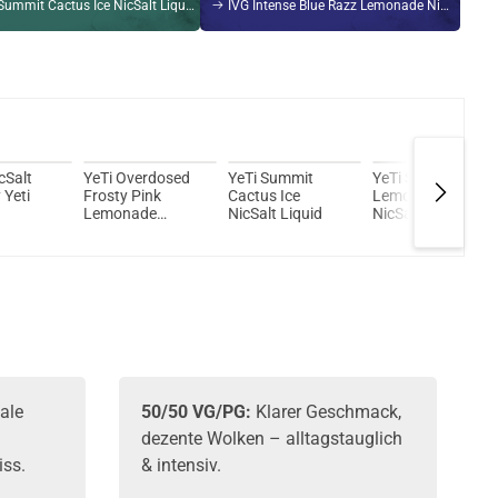
mmit Cactus Ice NicSalt Liquid 10ml / 20mg
IVG Intense Blue Razz Lemonade NicSalt Liquid 10ml / 10mg
Kröten sparen?
l hier!
ir MOD 60 1500mAh 6,0ml Pod Kit Blau
cSalt
YeTi Overdosed
YeTi Summit
YeTi Summit
 Yeti
Frosty Pink
Cactus Ice
Lemon Lime Ice
Lemonade
NicSalt Liquid
NicSalt Liquid
NicSalt Liquid
ale
50/50 VG/PG:
Klarer Geschmack,
dezente Wolken – alltagstauglich
iss.
& intensiv.