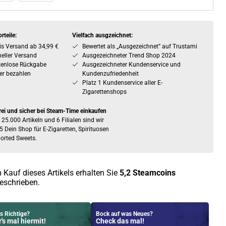
rteile:
Vielfach ausgzeichnet:
is Versand ab 34,99 €
Bewertet als „Ausgezeichnet” auf Trustami
eller Versand
Ausgezeichneter Trend Shop 2024
tenlose Rückgabe
Ausgezeichneter Kundenservice und
er bezahlen
Kundenzufriedenheit
Platz 1 Kundenservice aller E-
Zigarettenshops
rei und sicher bei Steam-Time einkaufen
 25.000 Artikeln und 6 Filialen sind wir
5 Dein Shop für E-Zigaretten, Spirituosen
orted Sweets.
 Kauf dieses Artikels erhalten Sie
5,2
Steamcoins
eschrieben.
s Richtige?
Bock auf was Neues?
's mal hiermit!
Check das mal!