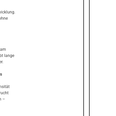
icklung.
 ohne
ream
bt lange
r.
ns
nsität
rucht
n –