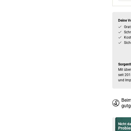
Deine Vo
Grat
Schn
Kos
Sich
Sorgenf
Mit über
seit 201
und Imp
Beim
gutg
Nicht da
Probier