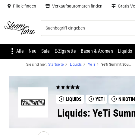
Filiale finden
Verkaufsautomaten finden
Gratis V
Steam time
Alle
Neu
Sale
E-Zigarette
Basen & Aromen
Liquids
Sie sind hier:
Startseite
Liquids
YeTi
YeTi Summit Sour Grape Ice NicSalt Liquid
LIQUIDS
YETI
NIKOTI
Liquids: YeTi Summ