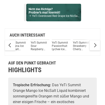
Nicht das Richtige?
Probier's mal hiermit!
YeTi Overdosed Red Grape Ice NicSalt Liquid 10ml / 5mg
Bock auf was Neues?
Check das mal!
Dampflion Ice Bonbon NicSalt Liquid 10ml / 20mg
AUCH INTERESSANT
mmit
YeTi Summit
YeTi Summit
YeTi Summit
YeTi Summit
Blue
Du willst Kröten sparen?
lon
Banana Ice
Sour
Passionfruit
Strawberry
Raspber
Schau mal hier!
lt
NicSalt
Raspberry
Lychee Ice
Cherry
NicSalt
Teslacigs Q 2,0ml 900mAh Pod System Kit Midnight Black
Liquid
Watermelon
NicSalt
Raspberry
Liquid b
Ice NicSalt
Liquid
Ice NicSalt
Yeti
Liquid
Liquid
AUF DEN PUNKT GEBRACHT
HIGHLIGHTS
Tropische Erfrischung:
Das YeTi Summit
Orange Mango Ice NicSalt Liquid kombiniert
sonnengereifte Orangen mit süßer Mango und
einer eisigen Frische – ein exotisches