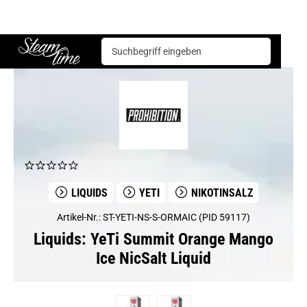
Liquids
YeTi
YeTi Summit Orange Mango Ice NicSalt Liquid
Steam time
LIQUIDS
YETI
NIKOTINSALZ
Artikel-Nr.: ST-YETI-NS-S-ORMAIC (PID 59117)
Liquids: YeTi Summit Orange Mango
Ice NicSalt Liquid