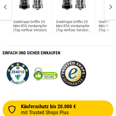
W
GeekVape Griffin 25
GeekVape Griffin 25
GeekVape G
Mini RTA Verdampfer
Mini RTA Verdampfer
Mini RTA 
(Top Airflow Version)
(Top Airflow Version)
(Top Airfl
Schwarz
Silber
EINFACH
UND SICHER
EINKAUFEN
Käuferschutz bis 20.000 €
mit Trusted Shops Plus