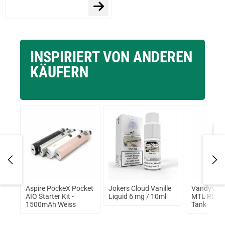
prev
next
INSPIRIERT VON ANDEREN
KÄUFERN
ker
Aspire PockeX Pocket
Jokers Cloud Vanille
VandyVape
A
AIO Starter Kit -
Liquid 6 mg / 10ml
MTL RDA 
1500mAh Weiss
Tank