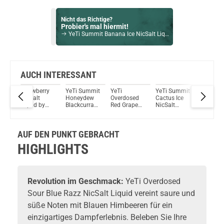
Nicht das Richtige?
Probier's mal hiermit!
YeTi Summit Banana Ice NicSalt Liquid 10ml / 20mg
Bock auf was Neues?
Check das mal!
Menthol 10ml NicSalt Liquid by SC 10ml / 10mg
AUCH INTERESSANT
mmit
Strawberry
YeTi Summit
YeTi
YeTi Summit
Cherry
Du willst Kröten sparen?
e
NicSalt
Honeydew
Overdosed
Cactus Ice
NicSalt
Schau mal hier!
Liquid by
Blackcurrant
Red Grape
NicSalt
Liquid b
Vaptio Pado Pod System Kit Lila
Yeti
Ice NicSalt
Ice NicSalt
Liquid
Yeti
Liquid
Liquid
AUF DEN PUNKT GEBRACHT
HIGHLIGHTS
Revolution im Geschmack:
YeTi Overdosed
Sour Blue Razz NicSalt Liquid vereint saure und
süße Noten mit Blauen Himbeeren für ein
einzigartiges Dampferlebnis. Beleben Sie Ihre