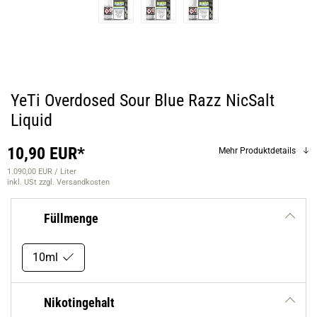
YeTi Overdosed Sour Blue Razz NicSalt
Liquid
10,90 EUR*
Mehr Produktdetails
1.090,00 EUR / Liter
inkl. USt
zzgl. Versandkosten
Füllmenge
10ml
Nikotingehalt