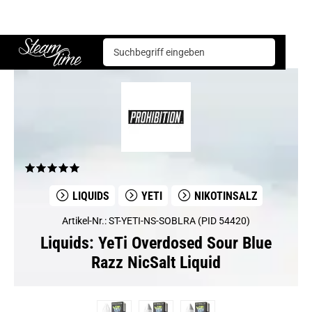
Liquids
YeTi
YeTi Overdosed Sour Blue Razz NicSalt Liquid
Steam time
LIQUIDS
YETI
NIKOTINSALZ
Artikel-Nr.: ST-YETI-NS-SOBLRA (PID 54420)
Liquids: YeTi Overdosed Sour Blue
Razz NicSalt Liquid