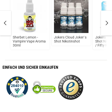
prev
next
e
Sherbet Lemon -
Jokers Cloud Joker`s
Jokers Clo
Vampire Vape Aroma
Shot Nikotinshot
Shot Nikot
30ml
/ Fifty Fift
EINFACH
UND SICHER
EINKAUFEN