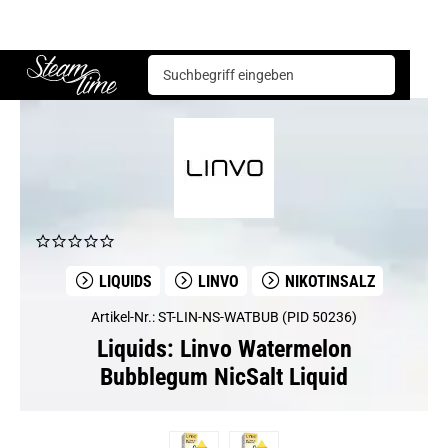
Liquids
Linvo
Linvo Watermelon Bubblegum NicSalt Liquid
Steam time
LIQUIDS
LINVO
NIKOTINSALZ
Artikel-Nr.: ST-LIN-NS-WATBUB (PID 50236)
Liquids: Linvo Watermelon
Bubblegum NicSalt Liquid