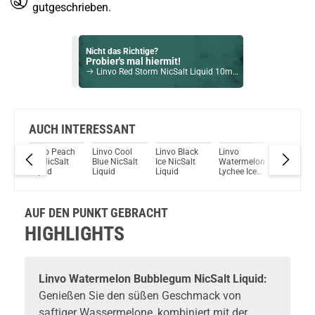
gutgeschrieben.
Nicht das Richtige?
Probier's mal hiermit!
Linvo Red Storm NicSalt Liquid 10ml / 20mg
Bock auf was Neues?
Check das mal!
Whistle Blown Intense NicSalt Liquid by History Juice 10ml / 20mg
AUCH INTERESSANT
d
Linvo Peach
Linvo Cool
Linvo Black
Linvo
Linvo
Du willst Kröten sparen?
Ice NicSalt
Blue NicSalt
Ice NicSalt
Watermelon
Menthol
Schau mal hier!
Liquid
Liquid
Liquid
Lychee Ice
Breeze
OneVape Air MOD 60 1500mAh 6,0ml Pod Kit Blau
NicSalt
NicSalt
Liquid
Liquid
AUF DEN PUNKT GEBRACHT
HIGHLIGHTS
Linvo Watermelon Bubblegum NicSalt Liquid:
Genießen Sie den süßen Geschmack von
saftiger Wassermelone, kombiniert mit der