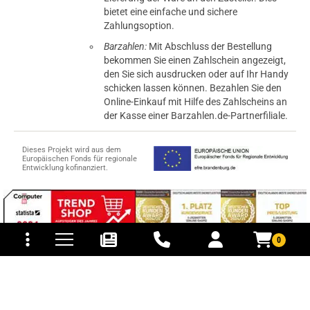
bietet eine einfache und sichere
Zahlungsoption.
Barzahlen:
Mit Abschluss der Bestellung
bekommen Sie einen Zahlschein angezeigt,
den Sie sich ausdrucken oder auf Ihr Handy
schicken lassen können. Bezahlen Sie den
Online-Einkauf mit Hilfe des Zahlscheins an
der Kasse einer Barzahlen.de-Partnerfiliale.
Dieses Projekt wird aus dem
Europäischen Fonds für regionale
Entwicklung kofinanziert.
tomaten
fer- und Versandkosten
0
© 2015-2026 PB-ViGoods GmbH
*Preise inkl. Mehrwertsteuer, zzgl.
Versandkosten
.