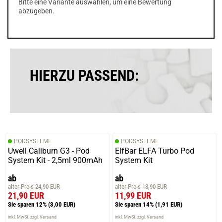
Bitte eine Variante auswählen, um eine Bewertung
abzugeben.
HIERZU PASSEND:
PODSYSTEME
PODSYSTEME
Uwell Caliburn G3 - Pod
ElfBar ELFA Turbo Pod
System Kit - 2,5ml 900mAh
System Kit
ab
ab
alter Preis 24,90 EUR
alter Preis 13,90 EUR
21,90 EUR
11,99 EUR
Sie sparen 12%
(3,00 EUR)
Sie sparen 14%
(1,91 EUR)
inkl. MwSt. zzgl. Versand
inkl. MwSt. zzgl. Versand