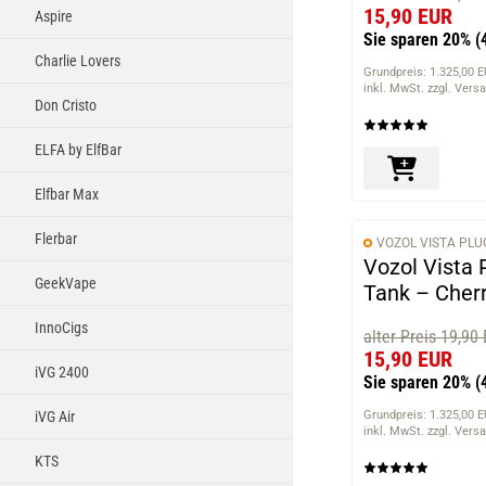
15,90 EUR
Aspire
Sie sparen 20%
(
Charlie Lovers
Grundpreis: 1.325,00 E
inkl. MwSt. zzgl. Vers
Don Cristo
ELFA by ElfBar
Elfbar Max
Flerbar
VOZOL VISTA PLU
Vozol Vista 
GeekVape
Tank – Cherr
InnoCigs
alter Preis 19,90
15,90 EUR
iVG 2400
Sie sparen 20%
(
iVG Air
Grundpreis: 1.325,00 E
inkl. MwSt. zzgl. Vers
KTS