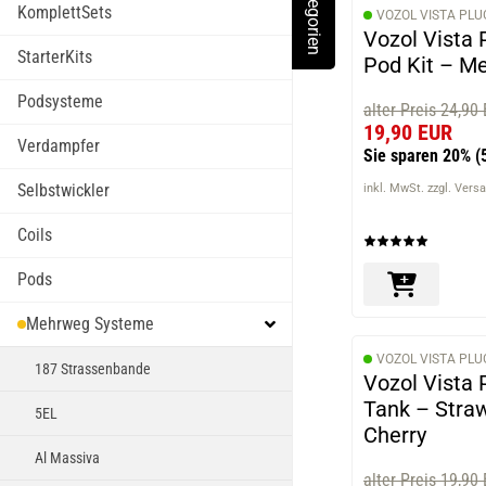
Kategorien
Toggle Menu
KomplettSets
VOZOL VISTA PLU
Vozol Vista 
StarterKits
Pod Kit – Me
Podsysteme
alter Preis 24,90
19,90 EUR
Verdampfer
Sie sparen 20%
(
Selbstwickler
inkl. MwSt. zzgl. Vers
Coils
Pods
Mehrweg Systeme
VOZOL VISTA PLU
187 Strassenbande
Vozol Vista 
Tank – Stra
5EL
Cherry
Al Massiva
alter Preis 19,90