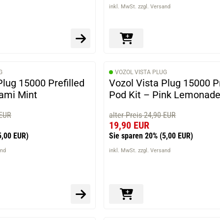
inkl. MwSt. zzgl. Versand
G
VOZOL VISTA PLUG
Plug 15000 Prefilled
Vozol Vista Plug 15000 Pr
iami Mint
Pod Kit – Pink Lemonad
 EUR
alter Preis 24,90 EUR
19,90 EUR
5,00 EUR)
Sie sparen 20%
(5,00 EUR)
and
inkl. MwSt. zzgl. Versand