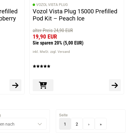
VOZOL VISTA PLUG
efilled
Vozol Vista Plug 15000 Prefilled
pberry
Pod Kit – Peach Ice
alter Preis 24,90 EUR
19,90 EUR
Sie sparen 20%
(5,00 EUR)
inkl. MwSt. zzgl. Versand
g
Seite
1
2
›
»