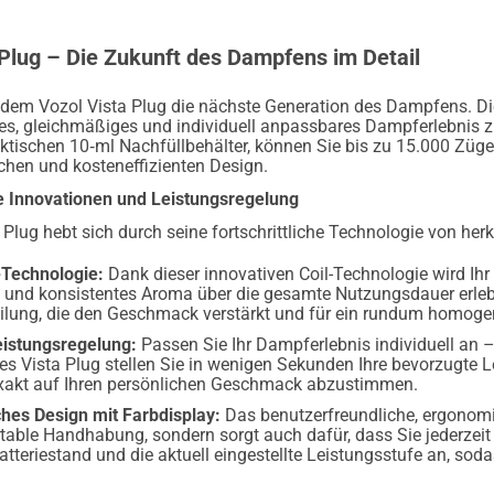
 Plug – Die Zukunft des Dampfens im Detail
t dem Vozol Vista Plug die nächste Generation des Dampfens. Di
es, gleichmäßiges und individuell anpassbares Dampferlebnis zu
aktischen 10‑ml Nachfüllbehälter, können Sie bis zu 15.000 Züg
chen und kosteneffizienten Design.
 Innovationen und Leistungsregelung
 Plug hebt sich durch seine fortschrittliche Technologie von he
l-Technologie:
Dank dieser innovativen Coil-Technologie wird Ihr
s und konsistentes Aroma über die gesamte Nutzungsdauer erlebe
lung, die den Geschmack verstärkt und für ein rundum homoge
eistungsregelung:
Passen Sie Ihr Dampferlebnis individuell an –
s Vista Plug stellen Sie in wenigen Sekunden Ihre bevorzugte Le
xakt auf Ihren persönlichen Geschmack abzustimmen.
hes Design mit Farbdisplay:
Das benutzerfreundliche, ergonomis
table Handhabung, sondern sorgt auch dafür, dass Sie jederzeit d
tteriestand und die aktuell eingestellte Leistungsstufe an, soda