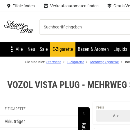
Filiale finden
Verkaufsautomaten finden
Gratis V
Steam time
Alle
Neu
Sale
E-Zigarette
Basen & Aromen
Liquids
Sie sind hier:
Startseite
E-Zigarette
Mehrweg Systeme
Voz
VOZOL VISTA PLUG - MEHRWEG
Preis
E-ZIGARETTE
Alle
Akkuträger