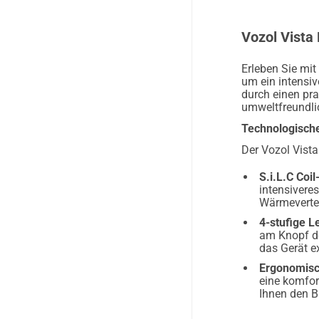
Vozol Vista
Erleben Sie mi
um ein intensiv
durch einen pr
umweltfreundli
Technologische
Der Vozol Vista
S.i.L.C Coi
intensivere
Wärmevertei
4-stufige L
am Knopf de
das Gerät e
Ergonomisc
eine komfor
Ihnen den Ba