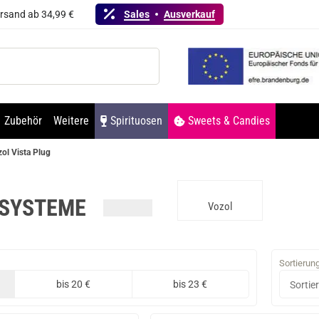
ersand ab 34,99 €
Sales
Ausverkauf
Zubehör
Weitere
Spirituosen
Sweets & Candies
ol Vista Plug
 SYSTEME
Vozol
Sortierun
bis 20 €
bis 23 €