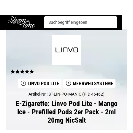
E-Zigarette
Mehrweg Systeme
Linvo Pod Lite - Mango Ice - Prefilled Pods 2er Pack - 2ml 20mg NicSalt
Steam time
LINVO POD LITE
MEHRWEG SYSTEME
Artikel-Nr.: ST-LIN-PO-MANIC (PID 46462)
E-Zigarette: Linvo Pod Lite - Mango
Ice - Prefilled Pods 2er Pack - 2ml
20mg NicSalt