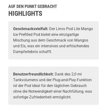
2ml 20mg
Prefilled Pod
Tank
2ml
Pods 2e
ml
AUF DEN PUNKT GEBRACHT
2er Pack
Pack - 2
2ml 20mg
20mg
HIGHLIGHTS
NicSalt
Geschmacksvielfalt:
Der Linvo Pod Lite Mango
Ice Prefilled Pod bietet eine einzigartige
Mischung aus dem Geschmack von Mangos
und Eis, was ein intensives und erfrischendes
Dampferlebnis schafft.
Benutzerfreundlichkeit:
Dank des 2,0 ml
Tankvolumens und der Plug-and-Play-Funktion
ist der Pod ideal für den täglichen Gebrauch
ohne die Notwendigkeit einer Nachfüllung, was
sofortige Zufriedenheit ermöglicht.