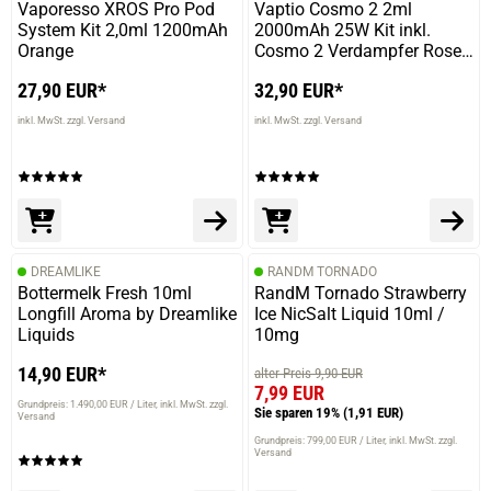
Vaporesso XROS Pro Pod
Vaptio Cosmo 2 2ml
System Kit 2,0ml 1200mAh
2000mAh 25W Kit inkl.
Orange
Cosmo 2 Verdampfer Rose
Gold
27,90 EUR*
32,90 EUR*
inkl. MwSt. zzgl. Versand
inkl. MwSt. zzgl. Versand
DREAMLIKE
RANDM TORNADO
Bottermelk Fresh 10ml
RandM Tornado Strawberry
Longfill Aroma by Dreamlike
Ice NicSalt Liquid 10ml /
Liquids
10mg
14,90 EUR*
alter Preis 9,90 EUR
7,99 EUR
Grundpreis: 1.490,00 EUR / Liter
inkl. MwSt. zzgl.
Sie sparen 19%
(1,91 EUR)
Versand
Grundpreis: 799,00 EUR / Liter
inkl. MwSt. zzgl.
Versand