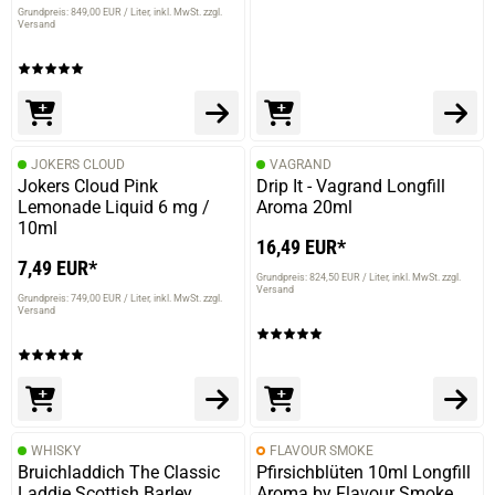
Grundpreis: 849,00 EUR / Liter
inkl. MwSt. zzgl.
Versand
JOKERS CLOUD
VAGRAND
Jokers Cloud Pink
Drip It - Vagrand Longfill
Lemonade Liquid 6 mg /
Aroma 20ml
10ml
16,49 EUR*
7,49 EUR*
Grundpreis: 824,50 EUR / Liter
inkl. MwSt. zzgl.
Versand
Grundpreis: 749,00 EUR / Liter
inkl. MwSt. zzgl.
Versand
WHISKY
FLAVOUR SMOKE
Bruichladdich The Classic
Pfirsichblüten 10ml Longfill
Laddie Scottish Barley
Aroma by Flavour Smoke