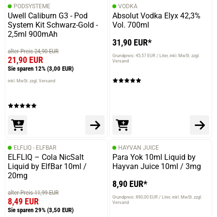
PODSYSTEME
VODKA
Uwell Caliburn G3 - Pod
Absolut Vodka Elyx 42,3%
System Kit Schwarz-Gold -
Vol. 700ml
2,5ml 900mAh
31,90 EUR*
alter Preis 24,90 EUR
Grundpreis: 45,57 EUR / Liter
inkl. MwSt. zzgl.
21,90 EUR
Versand
Sie sparen 12%
(3,00 EUR)
inkl. MwSt. zzgl. Versand
ELFLIQ - ELFBAR
HAYVAN JUICE
ELFLIQ – Cola NicSalt
Para Yok 10ml Liquid by
Liquid by ElfBar 10ml /
Hayvan Juice 10ml / 3mg
20mg
8,90 EUR*
alter Preis 11,99 EUR
Grundpreis: 890,00 EUR / Liter
inkl. MwSt. zzgl.
8,49 EUR
Versand
Sie sparen 29%
(3,50 EUR)