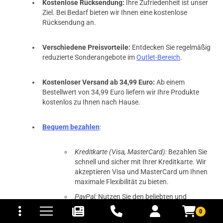
Kostenlose Rücksendung:
Ihre Zufriedenheit ist unser
Ziel. Bei Bedarf bieten wir Ihnen eine kostenlose
Rücksendung an.
Verschiedene Preisvorteile:
Entdecken Sie regelmäßig
reduzierte Sonderangebote im
Outlet-Bereich
.
Kostenloser Versand ab 34,99 Euro:
Ab einem
Bestellwert von 34,99 Euro liefern wir Ihre Produkte
kostenlos zu Ihnen nach Hause.
Bequem bezahlen
:
Kreditkarte (Visa, MasterCard):
Bezahlen Sie
schnell und sicher mit Ihrer Kreditkarte. Wir
akzeptieren Visa und MasterCard um Ihnen
maximale Flexibilität zu bieten.
tomaten
fer- und Versandkosten
PayPal:
Nutzen Sie den beliebten und
sicheren Online-Zahlungsdienst PayPal, um
0
Ihre Einkäufe einfach und zuverlässig