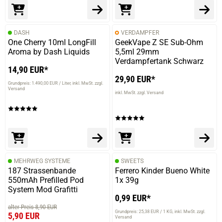
DASH
VERDAMPFER
One Cherry 10ml LongFill
GeekVape Z SE Sub-Ohm
Aroma by Dash Liquids
5,5ml 29mm
Verdampfertank Schwarz
14,90 EUR*
29,90 EUR*
Grundpreis: 1.490,00 EUR / Liter
inkl. MwSt. zzgl.
Versand
inkl. MwSt. zzgl. Versand
prev
next
MEHRWEG SYSTEME
SWEETS
187 Strassenbande
Ferrero Kinder Bueno White
550mAh Prefilled Pod
1x 39g
System Mod Grafitti
0,99 EUR*
alter Preis 8,90 EUR
Grundpreis: 25,38 EUR / 1 KG
inkl. MwSt. zzgl.
5,90 EUR
Versand