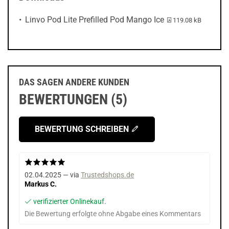
PDF-Datei:
Linvo Pod Lite Prefilled Pod Mango Ice
119.08 kB
DAS SAGEN ANDERE KUNDEN
BEWERTUNGEN (5)
BEWERTUNG SCHREIBEN
02.04.2025 — via
Trustedshops.de
Markus C.
verifizierter Onlinekauf.
Die Bewertung erfolgte ohne Abgabe eines Kommentars