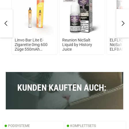
bon
Linvo Bar Lite E-
Reunion NicSalt
ELFLIQ – 
Zigarette 0mg 600
Liquid by History
NicSalt Liq
Züge 550mAh
Juice
ELFBAR
Pineapple Orange
KUNDEN KAUFTEN AUCH:
PODSYSTEME
KOMPLETTSETS