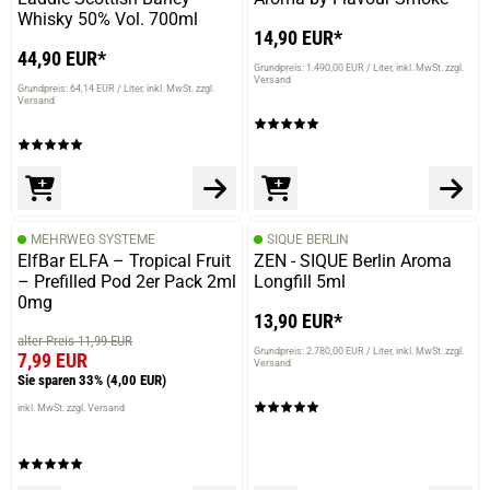
Whisky 50% Vol. 700ml
14,90 EUR*
44,90 EUR*
Grundpreis: 1.490,00 EUR / Liter
inkl. MwSt. zzgl.
Versand
Grundpreis: 64,14 EUR / Liter
inkl. MwSt. zzgl.
Versand
MEHRWEG SYSTEME
SIQUE BERLIN
ElfBar ELFA – Tropical Fruit
ZEN - SIQUE Berlin Aroma
– Prefilled Pod 2er Pack 2ml
Longfill 5ml
0mg
13,90 EUR*
alter Preis 11,99 EUR
Grundpreis: 2.780,00 EUR / Liter
inkl. MwSt. zzgl.
7,99 EUR
Versand
Sie sparen 33%
(4,00 EUR)
inkl. MwSt. zzgl. Versand