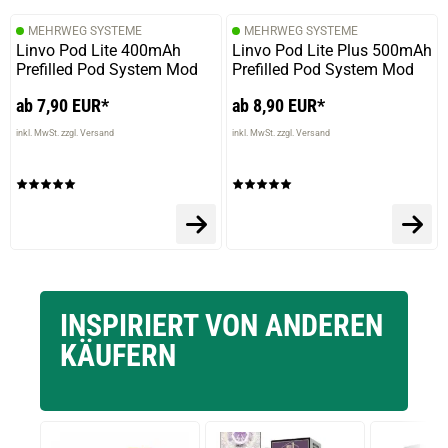
verifizierter Onlinekauf.
MEHRWEG SYSTEME
MEHRWEG SYSTEME
Die Bewertung erfolgte ohne Abgabe eines Kommentars
Linvo Pod Lite 400mAh
Linvo Pod Lite Plus 500mAh
Prefilled Pod System Mod
Prefilled Pod System Mod
ab 7,90 EUR*
ab 8,90 EUR*
19.04.2023 — via
Trustedshops.de
inkl. MwSt. zzgl. Versand
inkl. MwSt. zzgl. Versand
Jana K.
verifizierter Onlinekauf.
Perfekt
INSPIRIERT VON ANDEREN
KÄUFERN