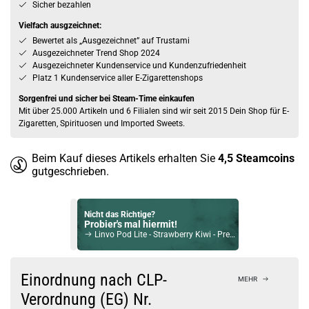
Sicher bezahlen
Vielfach ausgzeichnet:
Bewertet als „Ausgezeichnet” auf Trustami
Ausgezeichneter Trend Shop 2024
Ausgezeichneter Kundenservice und Kundenzufriedenheit
Platz 1 Kundenservice aller E-Zigarettenshops
Sorgenfrei und sicher bei Steam-Time einkaufen
Mit über 25.000 Artikeln und 6 Filialen sind wir seit 2015 Dein Shop für E-
Zigaretten, Spirituosen und Imported Sweets.
Beim Kauf dieses Artikels erhalten Sie
4,5
Steamcoins
gutgeschrieben.
Nicht das Richtige?
Probier's mal hiermit!
Linvo Pod Lite - Strawberry Kiwi - Prefilled Pods 2er Pack - 2ml 20mg NicSalt
Bock auf was Neues?
Check das mal!
Einordnung nach CLP-
MEHR
Innokin Prism T18 II 2,5ml Verdampfer Silber
Verordnung (EG) Nr.