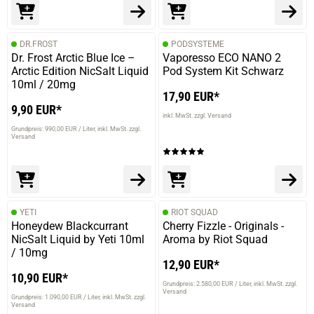
DR.FROST
PODSYSTEME
Dr. Frost Arctic Blue Ice –
Vaporesso ECO NANO 2
Arctic Edition NicSalt Liquid
Pod System Kit Schwarz
10ml / 20mg
17,90 EUR*
9,90 EUR*
inkl. MwSt. zzgl. Versand
Grundpreis: 990,00 EUR / Liter
inkl. MwSt. zzgl.
Versand
YETI
RIOT SQUAD
Honeydew Blackcurrant
Cherry Fizzle - Originals -
NicSalt Liquid by Yeti 10ml
Aroma by Riot Squad
/ 10mg
12,90 EUR*
10,90 EUR*
Grundpreis: 2.580,00 EUR / Liter
inkl. MwSt. zzgl.
Versand
Grundpreis: 1.090,00 EUR / Liter
inkl. MwSt. zzgl.
Versand