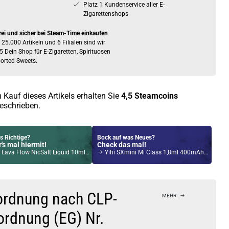
Platz 1 Kundenservice aller E-
Zigarettenshops
rei und sicher bei Steam-Time einkaufen
 25.000 Artikeln und 6 Filialen sind wir
5 Dein Shop für E-Zigaretten, Spirituosen
orted Sweets.
 Kauf dieses Artikels erhalten Sie
4,5
Steamcoins
eschrieben.
s Richtige?
Bock auf was Neues?
's mal hiermit!
Check das mal!
Lava Flow NicSalt Liquid 10ml / 20mg
Yihi SXmini Mi Class 1,8ml 400mAh Pod System Blau
Kröten sparen?
l hier!
 VIY 1,8ml 750mAh Pod System Kit Blau
ordnung nach CLP-
MEHR
ordnung (EG) Nr.