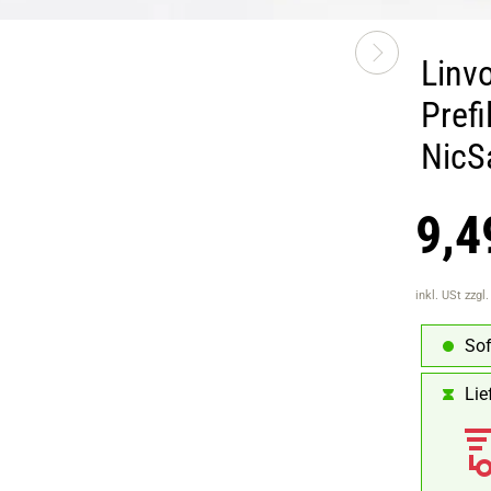
Linvo
Pref
NicS
9,4
inkl. USt
zzgl
Sof
Lie