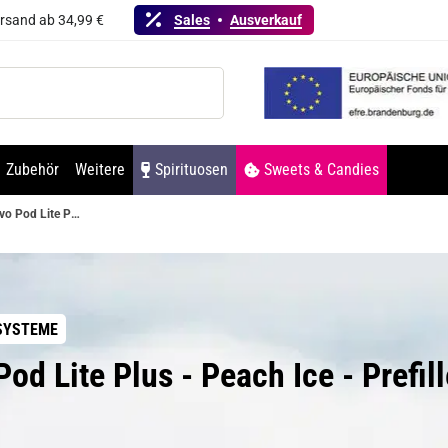
ersand ab 34,99 €
Sales
Ausverkauf
Zubehör
Weitere
Spirituosen
Sweets & Candies
Linvo Pod Lite Plus - Peach Ice - Prefilled Pods 2er Pack - 2ml 20mg NicSalt
SYSTEME
Pod Lite Plus - Peach Ice - Prefi