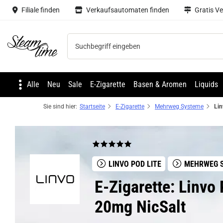
Filiale finden
Verkaufsautomaten finden
Gratis V
Steam time
Alle
Neu
Sale
E-Zigarette
Basen & Aromen
Liquids
Sie sind hier:
Startseite
E-Zigarette
Mehrweg Systeme
LINVO POD LITE
MEHRWEG 
E-Zigarette: Linvo 
20mg NicSalt