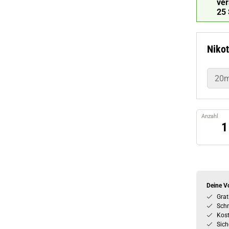
ve
24
Nikot
20
Anzahl
Deine Vo
Grat
Schn
Kos
Sich