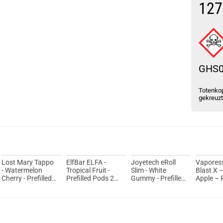
127
GHS
Totenkop
gekreuz
Lost Mary Tappo
ElfBar ELFA -
Joyetech eRoll
Vapores
- Watermelon
Tropical Fruit -
Slim - White
Blast X 
Cherry - Prefilled
Prefilled Pods 2er
Gummy - Prefilled
Apple – P
Pods 2er Pack -
Pack - 2ml 20mg
Pods 2er Pack -
Pod Tan
2ml 20mg NicSalt
NicSalt
2ml 20mg NicSalt