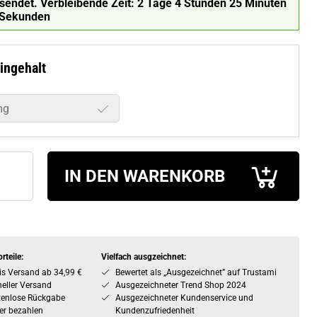
rsendet.
Verbleibende Zeit:
2 Tage 4 Stunden 25 Minuten
 Sekunden
ingehalt
mg
IN DEN WARENKORB
rteile:
Vielfach ausgzeichnet:
is Versand ab 34,99 €
Bewertet als „Ausgezeichnet” auf Trustami
eller Versand
Ausgezeichneter Trend Shop 2024
tenlose Rückgabe
Ausgezeichneter Kundenservice und
er bezahlen
Kundenzufriedenheit