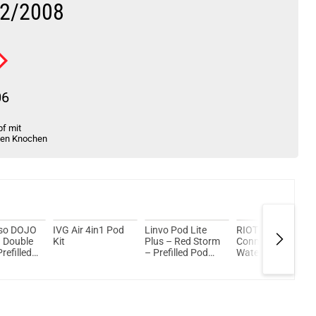
2/2008
06
f mit
ten Knochen
so DOJO
IVG Air 4in1 Pod
Linvo Pod Lite
RIOT Squad
– Double
Kit
Plus – Red Storm
Connex –
refilled
– Prefilled Pod
Watermelon Ice –
k
2er Pack 2ml
Prefilled Pod 2er
20mg
Pack 2ml 20mg