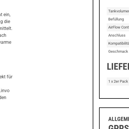
Tankvolume
 ein,
Befüllung
g die
AirFlow Cont
ittelt.
nach
Anschluss
 warme
Kompatibilitä
Geschmack
LIEF
kt für
1 x 2er Pack
Linvo
den
ALLGEME
GPRS