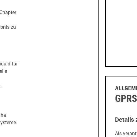
 Chapter
bnis zu
iquid für
elle
.
ALLGEME
GPRS
sha
Details 
Systeme.
Als veran