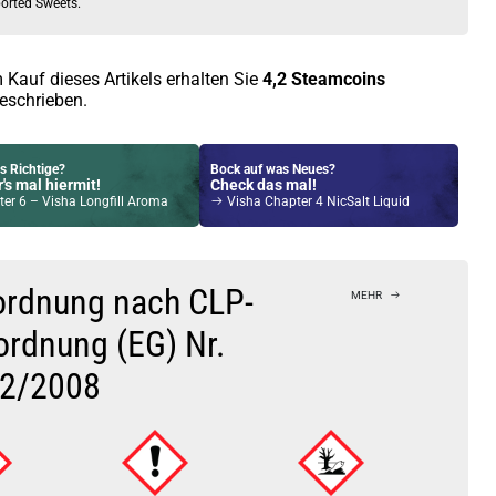
orted Sweets.
 Kauf dieses Artikels erhalten Sie
4,2
Steamcoins
eschrieben.
s Richtige?
Bock auf was Neues?
's mal hiermit!
Check das mal!
er 6 – Visha Longfill Aroma
Visha Chapter 4 NicSalt Liquid
Kröten sparen?
l hier!
Pado Pod System Kit Grün
ordnung nach CLP-
MEHR
ordnung (EG) Nr.
2/2008