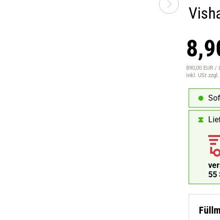
Visha
8,9
890,00 EUR / 
inkl. USt
zzgl
Sof
Lie
ve
54
Füll