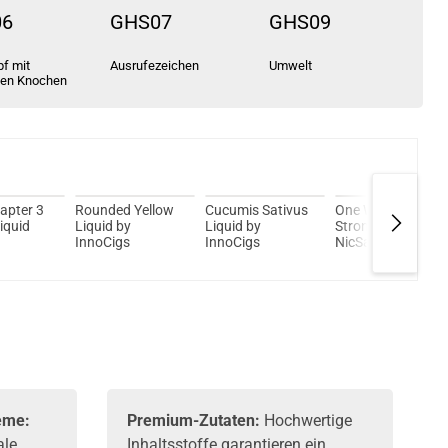
06
GHS07
GHS09
f mit
Ausrufezeichen
Umwelt
ten Knochen
apter 3
Rounded Yellow
Cucumis Sativus
One Way –
iquid
Liquid by
Liquid by
Strong Cassis
InnoCigs
InnoCigs
NicSalt Liquid by
InnoCigs
eme:
Premium-Zutaten:
Hochwertige
ale
Inhaltsstoffe garantieren ein