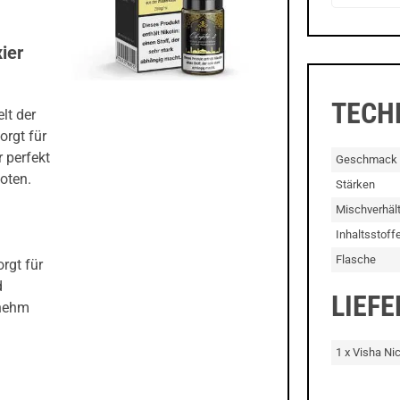
ier
TECH
lt der
orgt für
 perfekt
Geschmack
oten.
Stärken
Mischverhält
Inhaltsstoff
Flasche
orgt für
d
LIEF
enehm
1 x Visha Nic