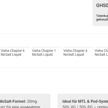
GHS
Totenkop
gekreuz
Visha Chapter 6
Visha Chapter 1
Visha Chapter 4
Visha Ch
NicSalt Liquid
NicSalt Liquid
NicSalt Liquid
NicSalt L
NicSalt-Formel:
20mg
Ideal für MTL & Pod-Syst
salz für eine angenehme
50% VG / 50% PG – optim