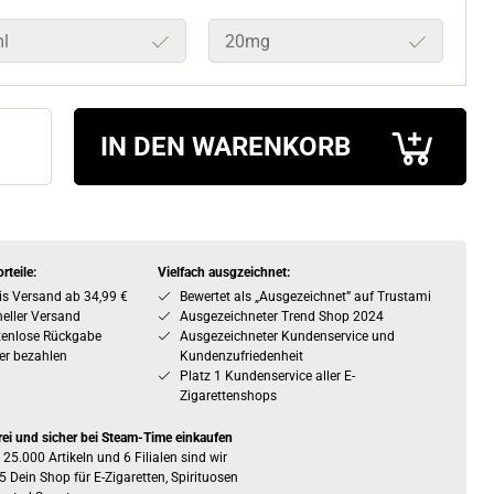
l
20mg
IN DEN WARENKORB
rteile:
Vielfach ausgzeichnet:
is Versand ab 34,99 €
Bewertet als „Ausgezeichnet” auf Trustami
eller Versand
Ausgezeichneter Trend Shop 2024
tenlose Rückgabe
Ausgezeichneter Kundenservice und
er bezahlen
Kundenzufriedenheit
Platz 1 Kundenservice aller E-
Zigarettenshops
rei und sicher bei Steam-Time einkaufen
 25.000 Artikeln und 6 Filialen sind wir
5 Dein Shop für E-Zigaretten, Spirituosen