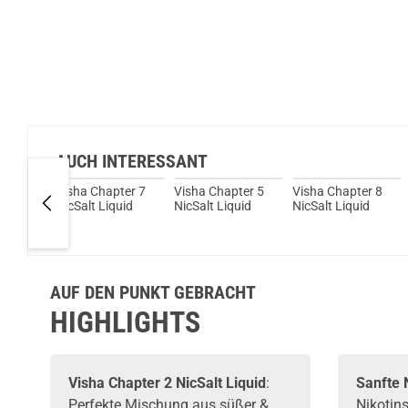
AUCH INTERESSANT
ty
Visha Chapter 7
Visha Chapter 5
Visha Chapter 8
NicSalt Liquid
NicSalt Liquid
NicSalt Liquid
AUF DEN PUNKT GEBRACHT
HIGHLIGHTS
Visha Chapter 2 NicSalt Liquid
:
Sanfte 
Perfekte Mischung aus süßer &
Nikotin