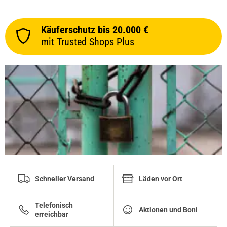
08.04.2018 — via
Trustedshops.de
Rainer D.
Käuferschutz bis 20.000 €
verifizierter Onlinekauf.
mit Trusted Shops Plus
Sehr guter MTL RTA, hab Sofort auf 4,5ml umgebaut,
leichtes befüllen, wickeln und guter Geschmack bei (1,1
Ohm mit Kanthal A1 Draht) mit einer guten
Verarbeitungsqualität.
08.04.2018 — via
Trustedshops.de
Rainer D.
verifizierter Onlinekauf.
Sehr guter MTL RTA, hab Sofort auf 4,5ml umgebaut,
leichtes befüllen, wickeln und guter Geschmack bei (1,1
Schneller Versand
Läden vor Ort
Ohm mit Kanthal A1 Draht) mit einer guten
Verarbeitungsqualität.
Telefonisch
Aktionen und Boni
erreichbar