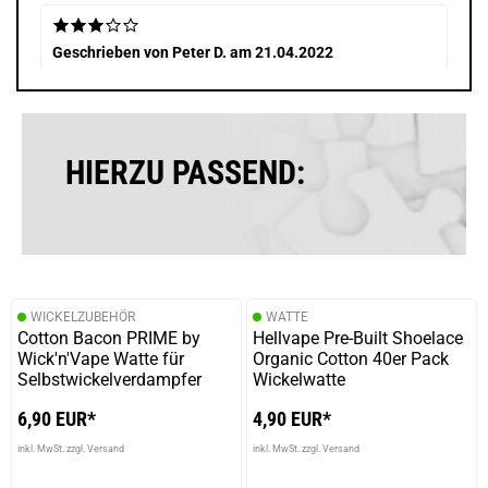
Geschrieben von
Peter D.
am 21.04.2022
Von 3 gekauften einer total undicht und der zweite leckt
aus dem Luftloch wenn man raucht.
HIERZU PASSEND:
31.01.2022 — via
Trustedshops.de
alex s.
verifizierter Onlinekauf.
ist mein Lieblingsverdampfer
WICKELZUBEHÖR
WATTE
Cotton Bacon PRIME by
Hellvape Pre-Built Shoelace
Wick'n'Vape Watte für
Organic Cotton 40er Pack
Selbstwickelverdampfer
Wickelwatte
24.12.2021 — via
Trustedshops.de
Michaela C.
6,90 EUR*
4,90 EUR*
verifizierter Onlinekauf.
inkl. MwSt. zzgl. Versand
inkl. MwSt. zzgl. Versand
Ich habe einige rta‘s, sowohl DL als auch MTL und für