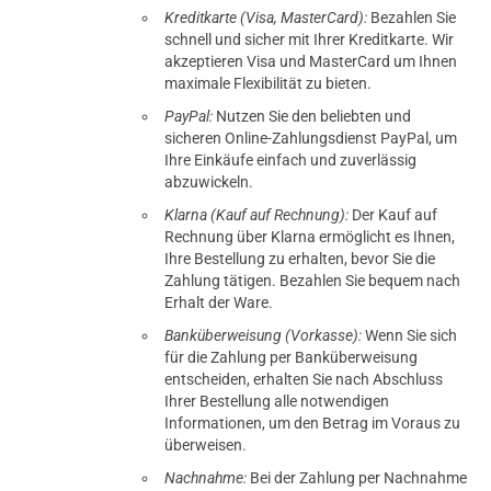
Kreditkarte (Visa, MasterCard):
Bezahlen Sie
schnell und sicher mit Ihrer Kreditkarte. Wir
akzeptieren Visa und MasterCard um Ihnen
21.03.2018 — via
Trustedshops.de
maximale Flexibilität zu bieten.
Patrick R.
PayPal:
Nutzen Sie den beliebten und
verifizierter Onlinekauf.
sicheren Online-Zahlungsdienst PayPal, um
Sehr guter MTL Verdampfer. Einfach zu wickeln und
Ihre Einkäufe einfach und zuverlässig
geschmacklich richtig gut.
abzuwickeln.
Klarna (Kauf auf Rechnung):
Der Kauf auf
Rechnung über Klarna ermöglicht es Ihnen,
Ihre Bestellung zu erhalten, bevor Sie die
21.03.2018 — via
Trustedshops.de
Zahlung tätigen. Bezahlen Sie bequem nach
Dirk S.
Erhalt der Ware.
verifizierter Onlinekauf.
Banküberweisung (Vorkasse):
Wenn Sie sich
Sehr gut. Weiterempfehlung
für die Zahlung per Banküberweisung
entscheiden, erhalten Sie nach Abschluss
Ihrer Bestellung alle notwendigen
Informationen, um den Betrag im Voraus zu
überweisen.
21.03.2018 — via
Trustedshops.de
Nachnahme:
Bei der Zahlung per Nachnahme
Dirk S.