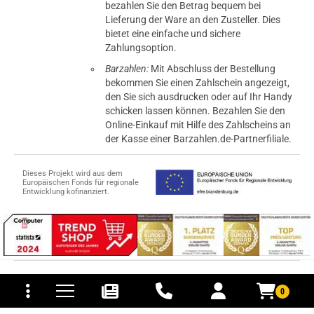
bezahlen Sie den Betrag bequem bei
verifizierter Onlinekauf.
Lieferung der Ware an den Zusteller. Dies
bietet eine einfache und sichere
Sehr gut. Weiterempfehlung
Zahlungsoption.
Barzahlen:
Mit Abschluss der Bestellung
bekommen Sie einen Zahlschein angezeigt,
den Sie sich ausdrucken oder auf Ihr Handy
21.03.2018 — via
Trustedshops.de
schicken lassen können. Bezahlen Sie den
einem Kunden
Online-Einkauf mit Hilfe des Zahlscheins an
verifizierter Onlinekauf.
der Kasse einer Barzahlen.de-Partnerfiliale.
Sehr guter MTL Verdampfer. Einfach zu wickeln und
geschmacklich richtig gut.
Dieses Projekt wird aus dem
Europäischen Fonds für regionale
Entwicklung kofinanziert.
21.03.2018 — via
Trustedshops.de
Dirk S.
tomaten
fer- und Versandkosten
verifizierter Onlinekauf.
© 2015-2026 PB-ViGoods GmbH
Sehr gut. Weiterempfehlung
0
*Preise inkl. Mehrwertsteuer, zzgl.
Versandkosten
.