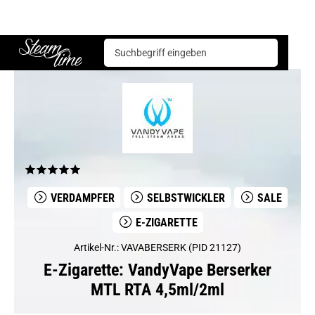
E-Zigarette
Verdampfer
VandyVape Berserker MTL RTA 4,5ml/2ml
Steam time
VERDAMPFER
SELBSTWICKLER
SALE
E-ZIGARETTE
Artikel-Nr.: VAVABERSERK (PID 21127)
E-Zigarette: VandyVape Berserker
MTL RTA 4,5ml/2ml