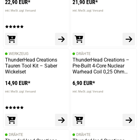
22,90 EUR*
21,90 EUR*
konnte.
inkl. MwSt. zzgl. Versand
inkl. MwSt. zzgl. Versand
05.07.2021 — via
Trustedshops.de
einem Kunden
verifizierter Onlinekauf.
WERKZEUG
DRÄHTE
Hervorragender Geschmack, prima Verarbeitung. Man
ThunderHead Creations
ThunderHead Creations –
muss aber wissen, wie man ihn zu nehmen hat.
Tauren Tool Kit – Saber
Pre-Built 4-Core Nuclear
Wickelset
Warhead Coil 0,25 Ohm
10er Pack
14,90 EUR*
6,90 EUR*
inkl. MwSt. zzgl. Versand
inkl. MwSt. zzgl. Versand
31.12.2020 — via
Trustedshops.de
Björn D.
verifizierter Onlinekauf.
Sehr guter MTL. Leicht zu wickeln
DRÄHTE
DRÄHTE