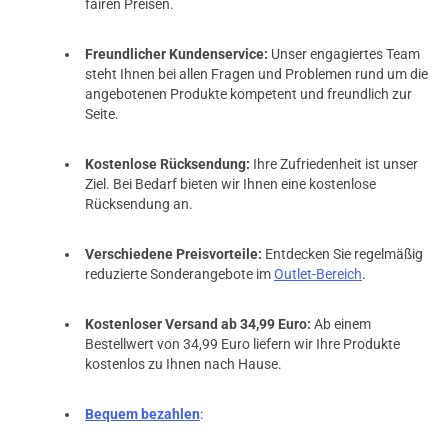
fairen Preisen.
verifizierter Onlinekauf.
super Selbstwickler, top Geschmack
Freundlicher Kundenservice:
Unser engagiertes Team
steht Ihnen bei allen Fragen und Problemen rund um die
angebotenen Produkte kompetent und freundlich zur
Seite.
21.03.2018 — via
Trustedshops.de
Patrick R.
Kostenlose Rücksendung:
Ihre Zufriedenheit ist unser
verifizierter Onlinekauf.
Ziel. Bei Bedarf bieten wir Ihnen eine kostenlose
Sehr guter MTL Verdampfer. Einfach zu wickeln und
Rücksendung an.
geschmacklich richtig gut.
Verschiedene Preisvorteile:
Entdecken Sie regelmäßig
reduzierte Sonderangebote im
Outlet-Bereich
.
21.03.2018 — via
Trustedshops.de
Kostenloser Versand ab 34,99 Euro:
Ab einem
Patrick R.
Bestellwert von 34,99 Euro liefern wir Ihre Produkte
kostenlos zu Ihnen nach Hause.
verifizierter Onlinekauf.
Sehr guter MTL Verdampfer. Einfach zu wickeln und
geschmacklich richtig gut.
Bequem bezahlen
: