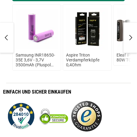
14.04.2018 — via
Trustedshops.de
Uwe J.
verifizierter Onlinekauf.
Schick, guter Geschmack, gut verarbeitet,
A
Samsung INR18650-
Aspire Triton
Eleaf iPo
Watteverlegung ziemlich herausfordernd.
35E 3,6V - 3,7V
Verdampferköpfe
80W TC Ak
3500mAh (Pluspol
0,4Ohm
flach)
14.04.2018 — via
Trustedshops.de
Uwe J.
EINFACH
UND SICHER
EINKAUFEN
verifizierter Onlinekauf.
Schick, guter Geschmack, gut verarbeitet,
Watteverlegung ziemlich herausfordernd.