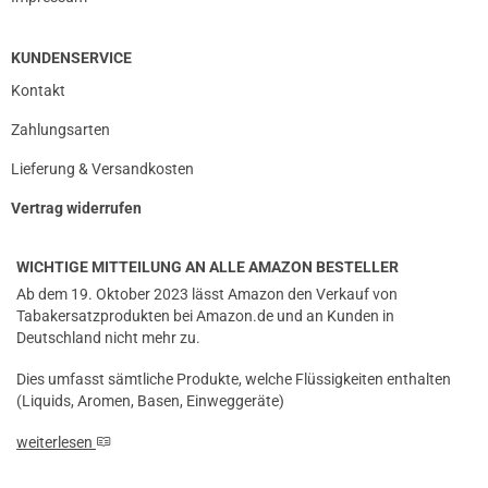
Wie immer ein gutes Gerät welches auch mit 80/20 Base
ohne Probleme läuft.
KUNDENSERVICE
Kontakt
Zahlungsarten
29.03.2018 — via
Trustedshops.de
Niklas N.
Lieferung & Versandkosten
verifizierter Onlinekauf.
Vertrag widerrufen
Wie immer ein gutes Gerät welches auch mit 80/20 Base
ohne Probleme läuft.
WICHTIGE MITTEILUNG AN ALLE AMAZON BESTELLER
Ab dem 19. Oktober 2023 lässt Amazon den Verkauf von
Tabakersatzprodukten bei Amazon.de und an Kunden in
Deutschland nicht mehr zu.
29.03.2018 — via
Trustedshops.de
einem Kunden
Dies umfasst sämtliche Produkte, welche Flüssigkeiten enthalten
(Liquids, Aromen, Basen, Einweggeräte)
verifizierter Onlinekauf.
Guter Verdampfer für mtl. Etwas Wickelerfahrung und
weiterlesen
alles ist super. Guter Dampf schon ab 8 Watt.