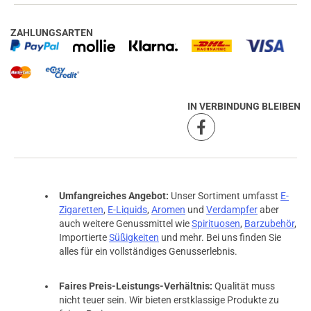
prev
next
ZAHLUNGSARTEN
29.03.2018 — via
Trustedshops.de
Niklas N.
verifizierter Onlinekauf.
Super Teil sehr einfach zu Wickeln und zu Befüllen
IN VERBINDUNG BLEIBEN
26.03.2018 — via
Trustedshops.de
Axel G.
Umfangreiches Angebot:
Unser Sortiment umfasst
E-
verifizierter Onlinekauf.
Zigaretten
,
E-Liquids
,
Aromen
und
Verdampfer
aber
super Selbstwickler, top Geschmack
auch weitere Genussmittel wie
Spirituosen
,
Barzubehör
,
Importierte
Süßigkeiten
und mehr. Bei uns finden Sie
alles für ein vollständiges Genusserlebnis.
26.03.2018 — via
Trustedshops.de
Faires Preis-Leistungs-Verhältnis:
Qualität muss
einem Kunden
nicht teuer sein. Wir bieten erstklassige Produkte zu