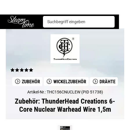
Zubehör
Drähte
ThunderHead Creations 6-Core Nuclear Warhead Wire 1,5m
Steam time
ZUBEHÖR
WICKELZUBEHÖR
DRÄHTE
Artikel-Nr.: THC156CNUCLEW (PID 51738)
Zubehör: ThunderHead Creations 6-
Core Nuclear Warhead Wire 1,5m