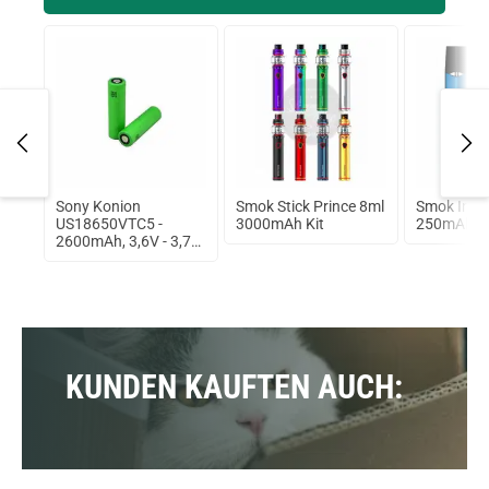
Sony Konion
Smok Stick Prince 8ml
Smok Infin
US18650VTC5 -
3000mAh Kit
250mAh Ful
Art
2600mAh, 3,6V - 3,7V
ungeschützt
KUNDEN KAUFTEN AUCH: