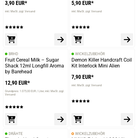
3,90 EUR*
5,90 EUR*
2(=)+38ga 10ft
inkl. MwSt. zzgl. Versand
inkl. MwSt. zzgl. Versand
BRHD
WICKELZUBEHÖR
Fruit Cereal Milk – Sugar
Demon Killer Handcraft Coil
Shack 12ml Longfill Aroma
Kit Interlock Mini Alien
by Barehead
7,90 EUR*
12,90 EUR*
inkl. MwSt. zzgl. Versand
Grundpreis: 1.075,00 EUR / Liter
inkl. MwSt. zzgl.
Versand
DRÄHTE
WICKELZUBEHÖR