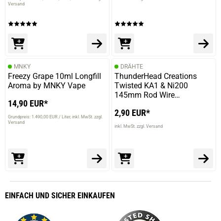
Versand
MNKY
DRÄHTE
Freezy Grape 10ml Longfill
ThunderHead Creations
Aroma by MNKY Vape
Twisted KA1 & Ni200
145mm Rod Wire
14,90 EUR*
Wickeldraht 20er Pack 26GA
2,90 EUR*
Grundpreis: 1.490,00 EUR / Liter
inkl. MwSt. zzgl.
Versand
inkl. MwSt. zzgl. Versand
EINFACH
UND SICHER
EINKAUFEN