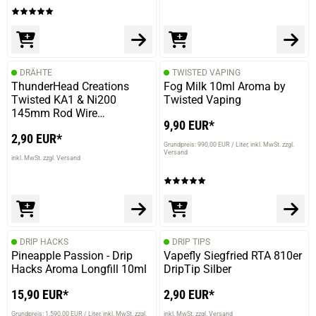
DRÄHTE
TWISTED VAPING
ThunderHead Creations
Fog Milk 10ml Aroma by
Twisted KA1 & Ni200
Twisted Vaping
145mm Rod Wire
9,90 EUR*
Wickeldraht 20er Pack 24GA
2,90 EUR*
Grundpreis: 990,00 EUR / Liter
inkl. MwSt. zzgl.
Versand
inkl. MwSt. zzgl. Versand
DRIP HACKS
DRIP TIPS
Pineapple Passion - Drip
Vapefly Siegfried RTA 810er
Hacks Aroma Longfill 10ml
DripTip Silber
15,90 EUR*
2,90 EUR*
Grundpreis: 1.590,00 EUR / Liter
inkl. MwSt. zzgl.
inkl. MwSt. zzgl. Versand