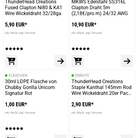
ThunderHead Creations
MKWS Edelstahl SS316L
Fused Clapton Ni80 & KA1
Clapton Draht 5m
Wire Wickeldraht 32/28ga
(2,18€/pro m) 24/32 AWG
5,90 EUR*
10,90 EUR*
inkl. MwSt. zzgl. Versand
inkl. MwSt. zzgl. Versand
FLASCHEN
DRÄHTE
30ml LDPE Flasche von
ThunderHead Creations
Chubby Gorilla Unicorn
Staple Kanthal 145mm Rod
Signatur Rot
Wire Wickeldraht 20er Pack
34GA
1,00 EUR*
2,90 EUR*
inkl. MwSt. zzgl. Versand
inkl. MwSt. zzgl. Versand