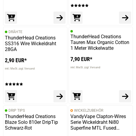
DRÄHTE
ThunderHead Creations
ThunderHead Creations
Tauren Max Organic Cotton
SS316 Wire Wickeldraht
1 Meter Wickelwatte
28GA
7,90 EUR*
2,90 EUR*
inkl. MwSt. zzgl. Versand
inkl. MwSt. zzgl. Versand
DRIP TIPS
WICKELZUBEHÖR
ThunderHead Creations
VandyVape Clapton-Wires
Blaze Solo 810er DripTip
Serie Wickeldraht Ni80
Schwarz-Rot
Superfine MTL Fused
Clapton Wire 30ga x