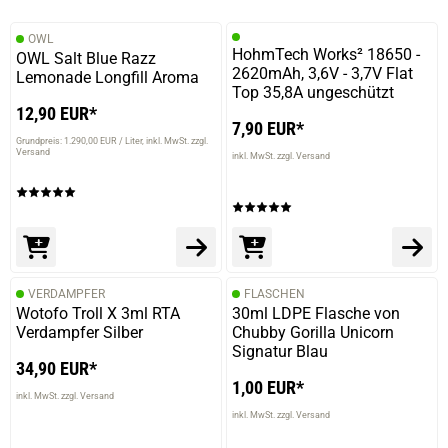
OWL
HohmTech Works² 18650 -
OWL Salt Blue Razz
2620mAh, 3,6V - 3,7V Flat
Lemonade Longfill Aroma
Top 35,8A ungeschützt
12,90 EUR*
7,90 EUR*
Grundpreis: 1.290,00 EUR / Liter
inkl. MwSt. zzgl.
Versand
inkl. MwSt. zzgl. Versand
VERDAMPFER
FLASCHEN
Wotofo Troll X 3ml RTA
30ml LDPE Flasche von
Verdampfer Silber
Chubby Gorilla Unicorn
Signatur Blau
34,90 EUR*
1,00 EUR*
inkl. MwSt. zzgl. Versand
inkl. MwSt. zzgl. Versand