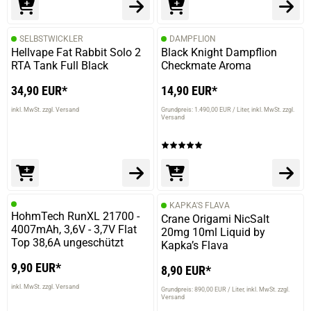
SELBSTWICKLER
DAMPFLION
Hellvape Fat Rabbit Solo 2
Black Knight Dampflion
RTA Tank Full Black
Checkmate Aroma
34,90 EUR*
14,90 EUR*
inkl. MwSt. zzgl. Versand
Grundpreis: 1.490,00 EUR / Liter
inkl. MwSt. zzgl.
Versand
KAPKA'S FLAVA
HohmTech RunXL 21700 -
Crane Origami NicSalt
4007mAh, 3,6V - 3,7V Flat
20mg 10ml Liquid by
Top 38,6A ungeschützt
Kapka’s Flava
9,90 EUR*
8,90 EUR*
inkl. MwSt. zzgl. Versand
Grundpreis: 890,00 EUR / Liter
inkl. MwSt. zzgl.
Versand