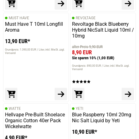
MUST HAVE
REVOLTAGE
Must Have T 10ml Longfill
Revoltage Black Blueberry
Aroma
Hybrid NicSalt Liquid 10ml /
10mg
13,90 EUR*
alter Preis 9,90 EUR
Grundpreis: 1.390,00 EUR / Liter
inkl. MwSt. zzgl.
8,90 EUR
Versand
Sie sparen 10%
(1,00 EUR)
Grundpreis: 890,00 EUR / Liter
inkl. MwSt. zzgl.
Versand
WATTE
YETI
Hellvape Pre-Built Shoelace
Blue Raspberry 10ml 20mg
Organic Cotton 40er Pack
Nic Salt Liquid by Yeti
Wickelwatte
10,90 EUR*
4,90 EUR*