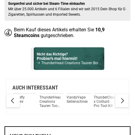
Sorgenfrei und sicher bei Steam-Time einkaufen
Mit über 25.000 Artikeln und 6 Filialen sind wir seit 2015 Dein Shop für E-
Zigaretten, Spirituosen und Imported Sweets.
Beim Kauf dieses Artikels erhalten Sie
10,9
Steamcoins
gutgeschrieben.
Nicht das Richtige?
Probier's mal hiermit!
ThunderHead Creations Tauren Boro DripTip POM
Bock auf was Neues?
Check das mal!
Aspire AGT Air-Intake Base 1,2mm
AUCH INTERESSANT
Head
Vapefly
ThunderHead
VandyVape
ThunderCloud
Vape
Du willst Kröten sparen?
s
Schere
Creations
Seitenschneider
x Coilturd
Tweezer 
Schau mal hier!
ool
Tauren Tool
Pro Tool Kit
Zange &
Dovpo Ayce Pro Pod System Kit Blau
ber
Kit – Beast
Keramikp
t
Wickelset