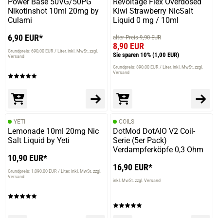
Power Base 50VG/50PG
Revoltage Flex Overdosed
Nikotinshot 10ml 20mg by
Kiwi Strawberry NicSalt
Culami
Liquid 0 mg / 10ml
6,90 EUR*
alter Preis 9,90 EUR
8,90 EUR
Grundpreis: 690,00 EUR / Liter
inkl. MwSt. zzgl.
Sie sparen 10%
(1,00 EUR)
Versand
Grundpreis: 890,00 EUR / Liter
inkl. MwSt. zzgl.
Versand
YETI
COILS
Lemonade 10ml 20mg Nic
DotMod DotAIO V2 Coil-
Salt Liquid by Yeti
Serie (5er Pack)
Verdampferköpfe 0,3 Ohm
10,90 EUR*
16,90 EUR*
Grundpreis: 1.090,00 EUR / Liter
inkl. MwSt. zzgl.
Versand
inkl. MwSt. zzgl. Versand