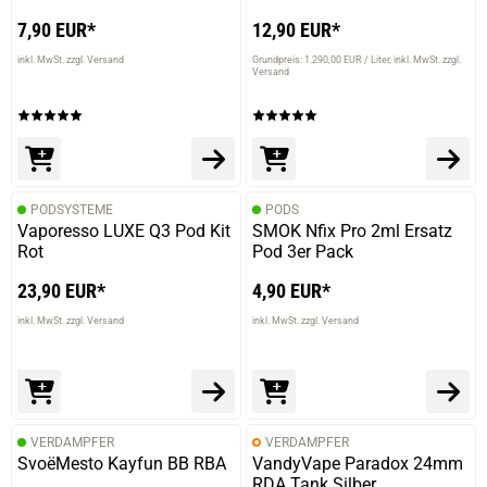
7,90 EUR*
12,90 EUR*
inkl. MwSt. zzgl. Versand
Grundpreis: 1.290,00 EUR / Liter
inkl. MwSt. zzgl.
Versand
PODSYSTEME
PODS
Vaporesso LUXE Q3 Pod Kit
SMOK Nfix Pro 2ml Ersatz
Rot
Pod 3er Pack
23,90 EUR*
4,90 EUR*
inkl. MwSt. zzgl. Versand
inkl. MwSt. zzgl. Versand
VERDAMPFER
VERDAMPFER
SvoëMesto Kayfun BB RBA
VandyVape Paradox 24mm
RDA Tank Silber