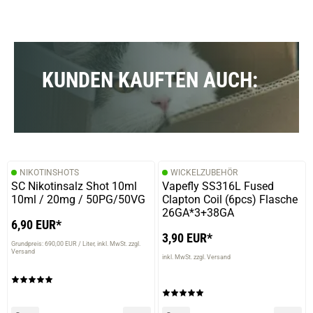
KUNDEN KAUFTEN AUCH:
NIKOTINSHOTS
WICKELZUBEHÖR
SC Nikotinsalz Shot 10ml
Vapefly SS316L Fused
10ml / 20mg / 50PG/50VG
Clapton Coil (6pcs) Flasche
26GA*3+38GA
6,90 EUR*
3,90 EUR*
Grundpreis: 690,00 EUR / Liter
inkl. MwSt. zzgl.
Versand
inkl. MwSt. zzgl. Versand