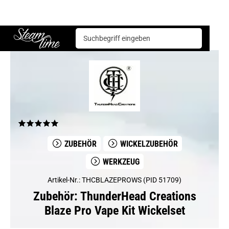
Zubehör
Werkzeug
ThunderHead Creations Blaze Pro Vape Kit Wickelset
Steam time
ZUBEHÖR
WICKELZUBEHÖR
WERKZEUG
Artikel-Nr.: THCBLAZEPROWS (PID 51709)
Zubehör: ThunderHead Creations
Blaze Pro Vape Kit Wickelset