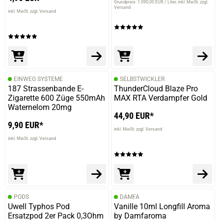
Grundpreis: 1.090,00 EUR / Liter
inkl. MwSt. zzgl.
Versand
inkl. MwSt. zzgl. Versand
EINWEG SYSTEME
SELBSTWICKLER
187 Strassenbande E-
ThunderCloud Blaze Pro
Zigarette 600 Züge 550mAh
MAX RTA Verdampfer Gold
Waternelom 20mg
44,90 EUR*
9,90 EUR*
inkl. MwSt. zzgl. Versand
inkl. MwSt. zzgl. Versand
PODS
DAMFA
Uwell Typhos Pod
Vanille 10ml Longfill Aroma
Ersatzpod 2er Pack 0,3Ohm
by Damfaroma