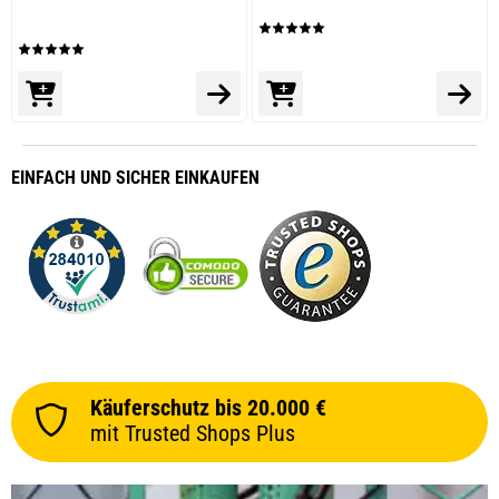
prev
next
EINFACH
UND SICHER
EINKAUFEN
Käuferschutz bis 20.000 €
mit Trusted Shops Plus