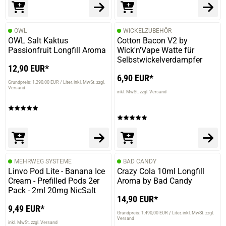
OWL
WICKELZUBEHÖR
OWL Salt Kaktus
Cotton Bacon V2 by
Passionfruit Longfill Aroma
Wick'n'Vape Watte für
Selbstwickelverdampfer
12,90 EUR*
6,90 EUR*
Grundpreis: 1.290,00 EUR / Liter
inkl. MwSt. zzgl.
Versand
inkl. MwSt. zzgl. Versand
MEHRWEG SYSTEME
BAD CANDY
Linvo Pod Lite - Banana Ice
Crazy Cola 10ml Longfill
Cream - Prefilled Pods 2er
Aroma by Bad Candy
Pack - 2ml 20mg NicSalt
14,90 EUR*
9,49 EUR*
Grundpreis: 1.490,00 EUR / Liter
inkl. MwSt. zzgl.
Versand
inkl. MwSt. zzgl. Versand