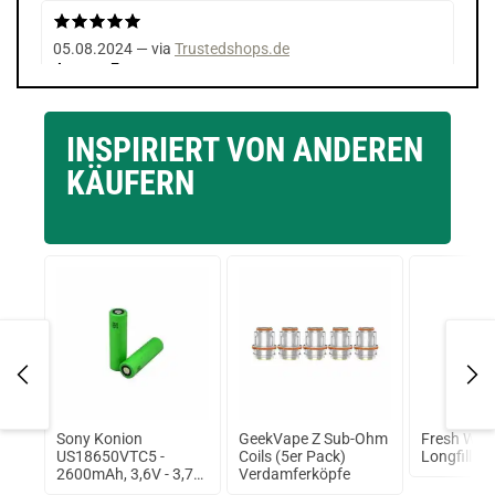
05.08.2024 — via
Trustedshops.de
Jerome F.
verifizierter Onlinekauf.
Die Bewertung erfolgte ohne Abgabe eines Kommentars
INSPIRIERT VON ANDEREN
KÄUFERN
24.04.2024 — via
Trustedshops.de
Silvio S.
verifizierter Onlinekauf.
Die Bewertung erfolgte ohne Abgabe eines Kommentars
te
Sony Konion
GeekVape Z Sub-Ohm
Fresh Wav
US18650VTC5 -
Coils (5er Pack)
Longfill A
2600mAh, 3,6V - 3,7V
Verdamferköpfe
ungeschützt