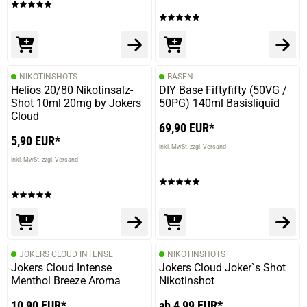
NIKOTINSHOTS
BASEN
Helios 20/80 Nikotinsalz-
DIY Base Fiftyfifty (50VG /
Shot 10ml 20mg by Jokers
50PG) 140ml Basisliquid
Cloud
69,90 EUR*
5,90 EUR*
inkl. MwSt. zzgl. Versand
inkl. MwSt. zzgl. Versand
JOKERS CLOUD INTENSE
NIKOTINSHOTS
Jokers Cloud Intense
Jokers Cloud Joker`s Shot
Menthol Breeze Aroma
Nikotinshot
10,90 EUR*
ab 4,99 EUR*