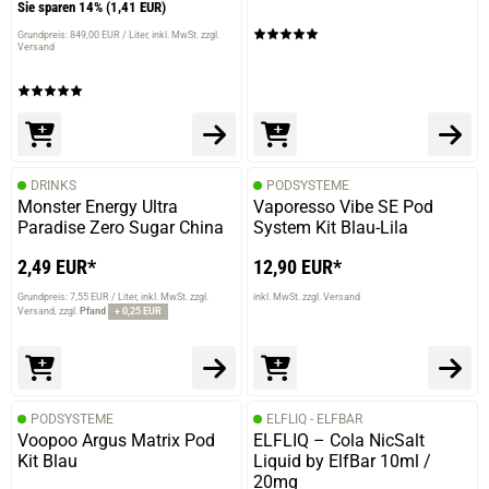
Sie sparen 14%
(1,41 EUR)
Grundpreis: 849,00 EUR / Liter
inkl. MwSt. zzgl.
Versand
DRINKS
PODSYSTEME
Monster Energy Ultra
Vaporesso Vibe SE Pod
Paradise Zero Sugar China
System Kit Blau-Lila
2,49 EUR*
12,90 EUR*
Grundpreis: 7,55 EUR / Liter
inkl. MwSt. zzgl.
inkl. MwSt. zzgl. Versand
Versand
zzgl.
Pfand
+ 0,25 EUR
PODSYSTEME
ELFLIQ - ELFBAR
Voopoo Argus Matrix Pod
ELFLIQ – Cola NicSalt
Kit Blau
Liquid by ElfBar 10ml /
20mg