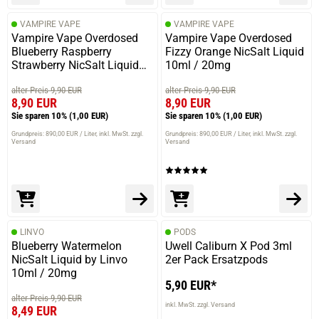
VAMPIRE VAPE
VAMPIRE VAPE
Vampire Vape Overdosed
Vampire Vape Overdosed
Blueberry Raspberry
Fizzy Orange NicSalt Liquid
Strawberry NicSalt Liquid
10ml / 20mg
10ml / 10mg
alter Preis 9,90 EUR
alter Preis 9,90 EUR
8,90 EUR
8,90 EUR
Sie sparen 10%
(1,00 EUR)
Sie sparen 10%
(1,00 EUR)
Grundpreis: 890,00 EUR / Liter
inkl. MwSt. zzgl.
Grundpreis: 890,00 EUR / Liter
inkl. MwSt. zzgl.
Versand
Versand
LINVO
PODS
Blueberry Watermelon
Uwell Caliburn X Pod 3ml
NicSalt Liquid by Linvo
2er Pack Ersatzpods
10ml / 20mg
5,90 EUR*
alter Preis 9,90 EUR
inkl. MwSt. zzgl. Versand
8,49 EUR