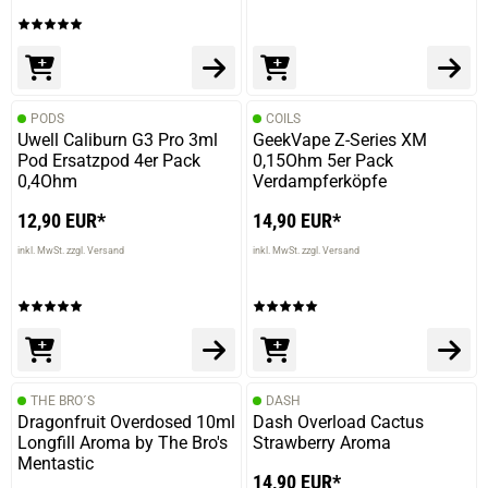
PODS
COILS
Uwell Caliburn G3 Pro 3ml
GeekVape Z-Series XM
Pod Ersatzpod 4er Pack
0,15Ohm 5er Pack
0,4Ohm
Verdampferköpfe
12,90 EUR*
14,90 EUR*
inkl. MwSt. zzgl. Versand
inkl. MwSt. zzgl. Versand
THE BRO´S
DASH
Dragonfruit Overdosed 10ml
Dash Overload Cactus
Longfill Aroma by The Bro's
Strawberry Aroma
Mentastic
14,90 EUR*