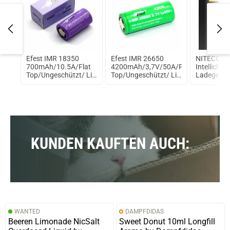
A
Efest IMR 18350
Efest IMR 26650
NITECORE
700mAh/10.5A/Flat
4200mAh/3,7V/50A/Flat
Intellicha
Top/Ungeschützt/ Li-
Top/Ungeschützt/ Li-
Ladegerät
Ionen Akku
Ionen Akku
Akku
KUNDEN KAUFTEN AUCH:
WANTED
DAMPFDIDAS
Beeren Limonade NicSalt
Sweet Donut 10ml Longfill