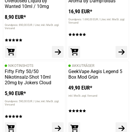
Overdosed Liquid by
Aroma by Dampfdidas
Wanted 10ml / 10mg
16,90 EUR*
8,90 EUR*
Grundpreis: 1.690,00 EUR / Liter
inkl. MwSt. zzgl.
Versand
Grundpreis: 890,00 EUR / Liter
inkl. MwSt. zzgl.
Versand
NIKOTINSHOTS
AKKUTRÄGER
Fifty Fifty 50/50
GeekVape Aegis Legend 5
Nikotinsalz-Shot 10ml
Box Mod Grün
20mg by Jokers Cloud
49,90 EUR*
5,90 EUR*
inkl. MwSt. zzgl. Versand
Grundpreis: 590,00 EUR / Liter
inkl. MwSt. zzgl.
Versand