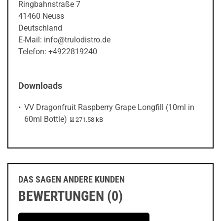
Ringbahnstraße 7
41460 Neuss
Deutschland
E-Mail: info@trulodistro.de
Telefon: +4922819240
Downloads
VV Dragonfruit Raspberry Grape Longfill (10ml in
PDF-Datei:
60ml Bottle)
271.58 kB
DAS SAGEN ANDERE KUNDEN
BEWERTUNGEN (0)