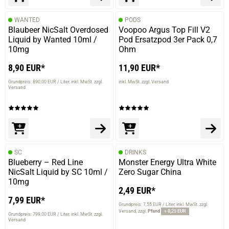
WANTED
PODS
Blaubeer NicSalt Overdosed
Voopoo Argus Top Fill V2
Liquid by Wanted 10ml /
Pod Ersatzpod 3er Pack 0,7
10mg
Ohm
8,90 EUR*
11,90 EUR*
Grundpreis: 890,00 EUR / Liter
inkl. MwSt. zzgl.
inkl. MwSt. zzgl. Versand
Versand
SC
DRINKS
Blueberry – Red Line
Monster Energy Ultra White
NicSalt Liquid by SC 10ml /
Zero Sugar China
10mg
2,49 EUR*
7,99 EUR*
Grundpreis: 7,55 EUR / Liter
inkl. MwSt. zzgl.
Versand
zzgl.
Pfand
+ 0,25 EUR
Grundpreis: 799,00 EUR / Liter
inkl. MwSt. zzgl.
Versand