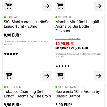
SIC! SALTS
BIG BOTTLE
SiC! Blackcurrant Ice NicSalt
Mambo Mix 10ml Longfill
Liquid 10ml / 20mg
Aroma by Big Bottle
Flavours
8,90 EUR*
alter Preis 12,90 EUR
Grundpreis: 890,00 EUR / Liter
inkl. MwSt. zzgl.
10,90 EUR
Versand
Sie sparen 16%
(2,00 EUR)
Grundpreis: 1.090,00 EUR / Liter
inkl. MwSt. zzgl.
Versand
THE BRO´S
CLASSIC DAMPF CO.
Tobacco Charming 3ml
Beerenmix 10ml Aroma by
Longfill Aroma by The Bro´s
Classic Dampf
9,90 EUR*
8,90 EUR*