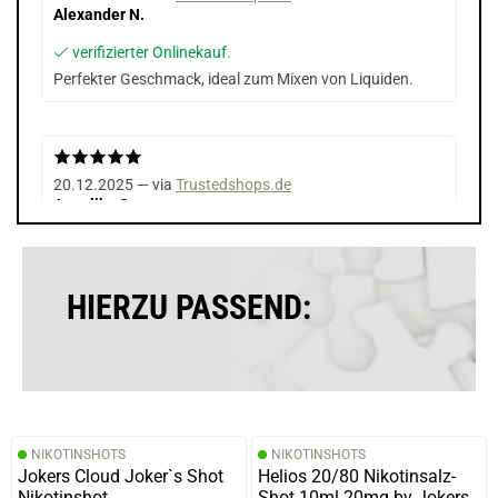
Alexander N.
verifizierter Onlinekauf.
Perfekter Geschmack, ideal zum Mixen von Liquiden.
20.12.2025 — via
Trustedshops.de
Angelika S.
verifizierter Onlinekauf.
Lieblingsaroma wartet noch auf den Test.
HIERZU PASSEND:
04.09.2025 — via
Trustedshops.de
Eva H.
verifizierter Onlinekauf.
NIKOTINSHOTS
NIKOTINSHOTS
Die Bewertung erfolgte ohne Abgabe eines Kommentars
Jokers Cloud Joker`s Shot
Helios 20/80 Nikotinsalz-
Nikotinshot
Shot 10ml 20mg by Jokers