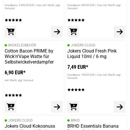
Grundpreis: 3.300,00 EUR / Liter
inkl. MwSt. zzgl.
Grundpreis: 890,00 EUR / Liter
inkl. MwSt. zzgl.
Versand
Versand
WICKELZUBEHÖR
JOKERS CLOUD
Cotton Bacon PRIME by
Jokers Cloud Fresh Pink
Wick'n'Vape Watte für
Liquid 10ml / 6 mg
Selbstwickelverdampfer
7,49 EUR*
6,90 EUR*
Grundpreis: 749,00 EUR / Liter
inkl. MwSt. zzgl.
Versand
inkl. MwSt. zzgl. Versand
JOKERS CLOUD
BRHD
Jokers Cloud Kokosnuss
BRHD Essentials Banana