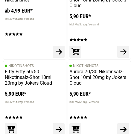
Cloud
ab 4,99 EUR*
5,90 EUR*
20.08.2024 — via
Trustedshops.de
inkl. MwSt. zzgl. Versand
Jürgen B.
inkl. MwSt. zzgl. Versand
verifizierter Onlinekauf.
Die Bewertung erfolgte ohne Abgabe eines Kommentars
NIKOTINSHOTS
NIKOTINSHOTS
Geschrieben von
Marco J.
am 03.07.2023
Fifty Fifty 50/50
Aurora 70/30 Nikotinsalz-
Nikotinsalz-Shot 10ml
Shot 10ml 20mg by Jokers
Schwarze Johannisbeere wie man sie kennt und liebt
20mg by Jokers Cloud
Cloud
5,90 EUR*
5,90 EUR*
inkl. MwSt. zzgl. Versand
inkl. MwSt. zzgl. Versand