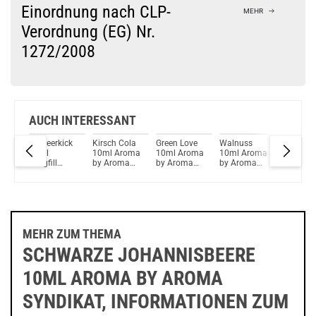
Check das mal!
Einordnung nach CLP-
MEHR
Antimatter Proxima Aroma Longfill 10ml
Verordnung (EG) Nr.
1272/2008
Du willst Kröten sparen?
Schau mal hier!
Ambition Mods Kil-Lite DNA 60 Mod Akkuträger Lila
AUCH INTERESSANT
ipe
Erdbeerkick
Kirsch Cola
Green Love
Walnuss
Waldbär
l
10ml
10ml Aroma
10ml Aroma
10ml Aroma
10ml
y
Longfill
by Aroma
by Aroma
by Aroma
Longfill
Aroma by
Syndikat
Syndikat
Syndikat
Aroma b
Aroma
DeLuxe
DeLuxe
Aroma
Syndikat
Syndikat
MEHR ZUM THEMA
SCHWARZE JOHANNISBEERE
10ML AROMA BY AROMA
SYNDIKAT, INFORMATIONEN ZUM