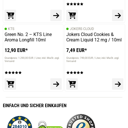
KTS
JOKERS CLOUD
Green No. 2 – KTS Line
Jokers Cloud Cookies &
Aroma Longfill 10ml
Cream Liquid 12 mg / 10ml
12,90 EUR*
7,49 EUR*
Grundpreis: 1.290,00 EUR / Liter
inkl. MwSt. zzgl.
Grundpreis: 749,00 EUR / Liter
inkl. MwSt. zzgl.
Versand
Versand
EINFACH
UND SICHER
EINKAUFEN