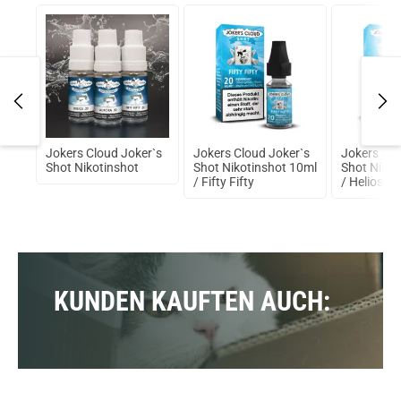
rry
Jokers Cloud Joker`s
Jokers Cloud Joker`s
Jokers Clo
by
Shot Nikotinshot
Shot Nikotinshot 10ml
Shot Nikot
/ Fifty Fifty
/ Helios 2
KUNDEN KAUFTEN AUCH: