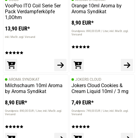
VooPoo ITO Coil Serie 5er
Orange 10ml Aroma by
prev
next
Pack Verdampferköpfe
Aroma Syndikat
1,0Ohm
8,90 EUR*
13,90 EUR*
Grundpreis: 890,00 EUR / Liter
inkl. MwSt. zzgl.
Versand
inkl. MwSt. zzgl. Versand
AROMA SYNDIKAT
JOKERS CLOUD
Milchschaum 10ml Aroma
Jokers Cloud Cookies &
by Aroma Syndikat
Cream Liquid 10ml / 3 mg
8,90 EUR*
7,49 EUR*
Grundpreis: 890,00 EUR / Liter
inkl. MwSt. zzgl.
Grundpreis: 749,00 EUR / Liter
inkl. MwSt. zzgl.
Versand
Versand