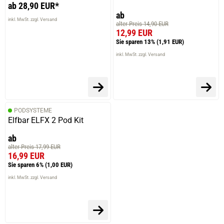
ab 28,90 EUR*
ab
inkl. MwSt. zzgl. Versand
alter Preis 14,90 EUR
12,99 EUR
Sie sparen 13%
(1,91 EUR)
inkl. MwSt. zzgl. Versand
PODSYSTEME
prev
next
Elfbar ELFX 2 Pod Kit
ab
alter Preis 17,99 EUR
16,99 EUR
Sie sparen 6%
(1,00 EUR)
inkl. MwSt. zzgl. Versand