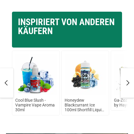
INSPIRIERT VON ANDEREN
KÄUFERN
Max
Cool Blue Slush -
Honeydew
Ga-Zoz 10
it Z
Vampire Vape Aroma
Blackcurrant Ice
by Hayvan
30ml
100ml Shortfill Liquid
by Dr. Frost