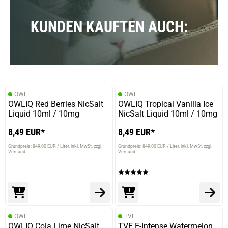
KUNDEN KAUFTEN AUCH:
OWL
OWL
OWLIQ Red Berries NicSalt
OWLIQ Tropical Vanilla Ice
Liquid 10ml / 10mg
NicSalt Liquid 10ml / 10mg
8,49 EUR*
8,49 EUR*
Grundpreis: 849,00 EUR / Liter
inkl. MwSt. zzgl.
Grundpreis: 849,00 EUR / Liter
inkl. MwSt. zzgl.
Versand
Versand
OWL
TVE
OWLIQ Cola Lime NicSalt
TVE E-Intense Watermelon