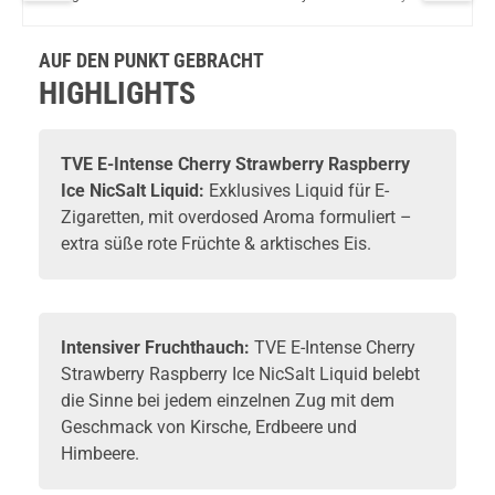
NicSalt
Ice NicSalt
Watermelon
Ice NicSalt
NicSalt
Liquid
Liquid
Ice NicSalt
Liquid
Liquid
Liquid
AUF DEN PUNKT GEBRACHT
HIGHLIGHTS
TVE
E-Intense Cherry Strawberry Raspberry
Ice NicSalt Liquid:
Exklusives
Liquid
für E-
Zigaretten, mit overdosed Aroma formuliert –
extra süße rote Früchte & arktisches Eis.
Intensiver Fruchthauch:
TVE E-Intense Cherry
Strawberry Raspberry Ice NicSalt Liquid belebt
die Sinne bei jedem einzelnen Zug mit dem
Geschmack von Kirsche, Erdbeere und
Himbeere.