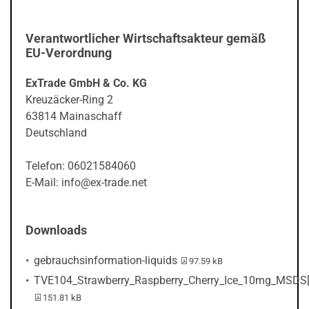
Verantwortlicher Wirtschaftsakteur gemäß
EU-Verordnung
ExTrade GmbH & Co. KG
Kreuzäcker-Ring 2
63814 Mainaschaff
Deutschland
Telefon: 06021584060
E-Mail: info@ex-trade.net
Downloads
PDF-Datei:
gebrauchsinformation-liquids
97.59 kB
TVE104_Strawberry_Raspberry_Cherry_Ice_10mg_MSDS[
PDF-Datei:
151.81 kB