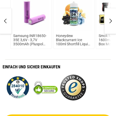
50
Samsung INR18650-
Honeydew
Smok MAG
nkl.
35E 3,6V - 3,7V
Blackcurrant Ice
1600mAh 
3500mAh (Pluspol
100ml Shortfill Liquid
Box Mod A
flach)
by Dr. Frost
EINFACH
UND SICHER
EINKAUFEN