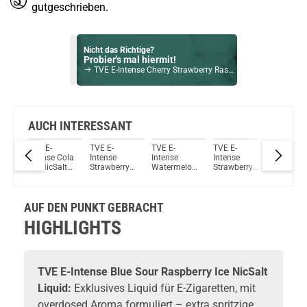
gutgeschrieben.
Nicht das Richtige?
Probier's mal hiermit!
TVE E-Intense Cherry Strawberry Raspberry Ice NicSalt Liquid 10ml / 10mg
Bock auf was Neues?
Check das mal!
TVE E-Intense Strawberry Ice NicSalt Liquid 10ml / 20mg
AUCH INTERESSANT
re
TVE E-
TVE E-
TVE E-
TVE E-
TVE E-
Du willst Kröten sparen?
Intense Cola
Intense
Intense
Intense
Intense
Schau mal hier!
Ice NicSalt
Strawberry
Watermelon
Strawberry
Peach Ic
OneVape Air MOD 60 1500mAh 6,0ml Pod Kit Rot
Liquid
Watermelon
Ice NicSalt
Ice NicSalt
NicSalt
Ice NicSalt
Liquid
Liquid
Liquid
Liquid
AUF DEN PUNKT GEBRACHT
HIGHLIGHTS
TVE
E-Intense Blue Sour Raspberry Ice NicSalt
Liquid:
Exklusives
Liquid
für E-Zigaretten, mit
overdosed Aroma formuliert – extra spritzige