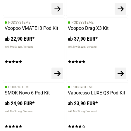
29.12.2023 — via
Trustedshops.de
Dethard S.
verifizierter Onlinekauf.
PODSYSTEME
PODSYSTEME
Voopoo VMATE i3 Pod Kit
Voopoo Drag X3 Kit
Schon seit Jahren ist das beste ü
ab 22,90 EUR*
ab 37,90 EUR*
inkl. MwSt. zzgl. Versand
inkl. MwSt. zzgl. Versand
24.12.2023 — via
Trustedshops.de
Xaver R.
verifizierter Onlinekauf.
Perfekt
PODSYSTEME
PODSYSTEME
SMOK Novo 6 Pod Kit
Vaporesso LUXE Q3 Pod Kit
ab 24,90 EUR*
ab 23,90 EUR*
23.11.2023 — via
Trustedshops.de
Cornelia R.
inkl. MwSt. zzgl. Versand
inkl. MwSt. zzgl. Versand
verifizierter Onlinekauf.
Sehr guter milder Tabakgeschmack.