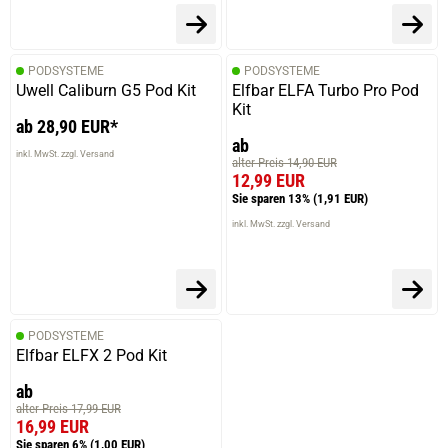
PODSYSTEME
PODSYSTEME
19.07.2023 — via
Trustedshops.de
Uwell Caliburn G5 Pod Kit
Elfbar ELFA Turbo Pro Pod
Cornelia R.
Kit
ab 28,90 EUR*
verifizierter Onlinekauf.
ab
inkl. MwSt. zzgl. Versand
Gute Qualität.
alter Preis 14,90 EUR
12,99 EUR
Sie sparen 13%
(1,91 EUR)
inkl. MwSt. zzgl. Versand
PODSYSTEME
Elfbar ELFX 2 Pod Kit
ab
alter Preis 17,99 EUR
16,99 EUR
Sie sparen 6%
(1,00 EUR)