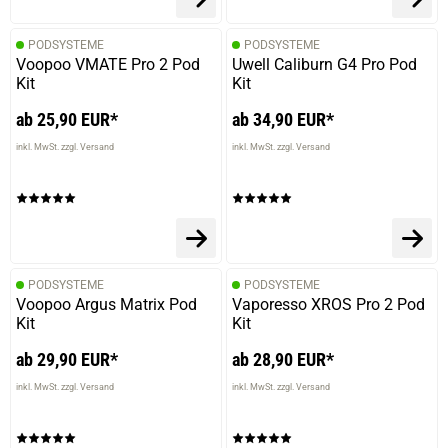
verifizierter Onlinekauf.
Die Bewertung erfolgte ohne Abgabe eines Kommentars
PODSYSTEME
PODSYSTEME
Voopoo VMATE Pro 2 Pod
Uwell Caliburn G4 Pro Pod
Kit
Kit
ab 25,90 EUR*
ab 34,90 EUR*
09.01.2024 — via
Trustedshops.de
Turhan F.
inkl. MwSt. zzgl. Versand
inkl. MwSt. zzgl. Versand
verifizierter Onlinekauf.
Dampfen,
PODSYSTEME
PODSYSTEME
09.01.2024 — via
Trustedshops.de
Voopoo Argus Matrix Pod
Vaporesso XROS Pro 2 Pod
Martina H.
Kit
Kit
verifizierter Onlinekauf.
ab 29,90 EUR*
ab 28,90 EUR*
Die Bewertung erfolgte ohne Abgabe eines Kommentars
inkl. MwSt. zzgl. Versand
inkl. MwSt. zzgl. Versand