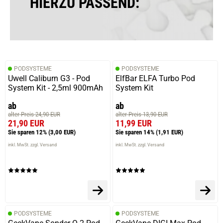
HIERZU PASSEND:
21.02.2025 — via
Trustedshops.de
Waldemar M.
verifizierter Onlinekauf.
PODSYSTEME
PODSYSTEME
Wir bestellen immer nur Erste Sahne
Uwell Caliburn G3 - Pod
ElfBar ELFA Turbo Pod
System Kit - 2,5ml 900mAh
System Kit
ab
ab
alter Preis 24,90 EUR
alter Preis 13,90 EUR
29.09.2024 — via
Trustedshops.de
21,90 EUR
11,99 EUR
Boris G.
Sie sparen 12%
(3,00 EUR)
Sie sparen 14%
(1,91 EUR)
verifizierter Onlinekauf.
inkl. MwSt. zzgl. Versand
inkl. MwSt. zzgl. Versand
Eins der besten Tabakliquids am Markt. Noch eine Spur
weniger Süße und es wäre wirklich perfekt.
04.08.2024 — via
Trustedshops.de
PODSYSTEME
PODSYSTEME
Wolfgang B.