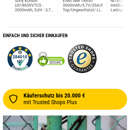
Sony Konion
Efest IMR 18650
NITECORE
US18650VTC5 -
3000mAh/3,7V/35A/Flat
Intellicha
2600mAh, 3,6V - 3,7V
Top/Ungeschützt/ Li-
Ladegerät
ungeschützt
Ionen Akku
Akku
EINFACH
UND SICHER
EINKAUFEN
Käuferschutz bis 20.000 €
mit Trusted Shops Plus