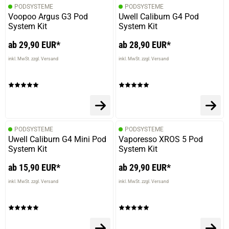
PODSYSTEME
PODSYSTEME
Voopoo Argus G3 Pod
Uwell Caliburn G4 Pod
System Kit
System Kit
05.02.2024 — via
Trustedshops.de
Xaver R.
ab 29,90 EUR*
ab 28,90 EUR*
verifizierter Onlinekauf.
inkl. MwSt. zzgl. Versand
inkl. MwSt. zzgl. Versand
Die Bewertung erfolgte ohne Abgabe eines Kommentars
30.01.2024 — via
Trustedshops.de
Ellen S.
PODSYSTEME
PODSYSTEME
Uwell Caliburn G4 Mini Pod
Vaporesso XROS 5 Pod
verifizierter Onlinekauf.
System Kit
System Kit
Die Bewertung erfolgte ohne Abgabe eines Kommentars
ab 15,90 EUR*
ab 29,90 EUR*
inkl. MwSt. zzgl. Versand
inkl. MwSt. zzgl. Versand
26.01.2024 — via
Trustedshops.de
Sandra P.