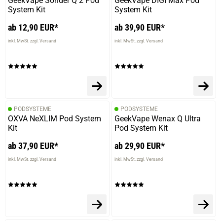
GeekVape Sonder Q 2 Pod
GeekVape DIGI Max Pod
System Kit
System Kit
verifizierter Onlinekauf.
ab 12,90 EUR*
ab 39,90 EUR*
Die Bewertung erfolgte ohne Abgabe eines Kommentars
inkl. MwSt. zzgl. Versand
inkl. MwSt. zzgl. Versand
15.06.2024 — via
Trustedshops.de
Ellen S.
verifizierter Onlinekauf.
PODSYSTEME
PODSYSTEME
Das Liquid schmeckt mir einfach am besten in meiner E-
OXVA NeXLIM Pod System
GeekVape Wenax Q Ultra
Zigarette, da ich süße Liquids nicht mag.
Kit
Pod System Kit
ab 37,90 EUR*
ab 29,90 EUR*
inkl. MwSt. zzgl. Versand
inkl. MwSt. zzgl. Versand
21.02.2024 — via
Trustedshops.de
Martina H.
verifizierter Onlinekauf.
Super Geschmack, sehr zu empfehlen