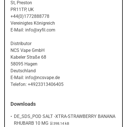
St, Preston
PR11TP, UK
+44(0)1772888778
Vereinigtes Königreich
E-Mail: info@xyfil.com
Distributor
NCS Vape GmbH
Kabeler Straße 68
58095 Hagen
Deutschland
E-Mail: info@ncsvape.de
Telefon: +4923313406405
Downloads
DE_SDS_POD SALT -XTRA-STRAWBERRY BANANA
PDF-Datei:
RHUBARB 10 MG
398.14 kB