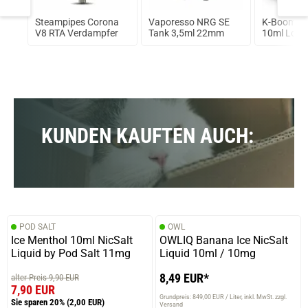
ano
Steampipes Corona
Vaporesso NRG SE
K-Boom S
od
V8 RTA Verdampfer
Tank 3,5ml 22mm
10ml Longf
KUNDEN KAUFTEN AUCH:
POD SALT
OWL
Ice Menthol 10ml NicSalt
OWLIQ Banana Ice NicSalt
Liquid by Pod Salt 11mg
Liquid 10ml / 10mg
8,49 EUR*
alter Preis 9,90 EUR
7,90 EUR
Grundpreis: 849,00 EUR / Liter
inkl. MwSt. zzgl.
Sie sparen 20%
(2,00 EUR)
Versand