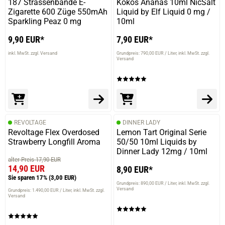
187 Strassenbande E-
Kokos Ananas 10ml NicSalt
Zigarette 600 Züge 550mAh
Liquid by Elf Liquid 0 mg /
Sparkling Peaz 0 mg
10ml
9,90 EUR*
7,90 EUR*
inkl. MwSt. zzgl. Versand
Grundpreis: 790,00 EUR / Liter
inkl. MwSt. zzgl.
Versand
REVOLTAGE
DINNER LADY
Revoltage Flex Overdosed
Lemon Tart Original Serie
Strawberry Longfill Aroma
50/50 10ml Liquids by
Dinner Lady 12mg / 10ml
alter Preis 17,90 EUR
14,90 EUR
8,90 EUR*
Sie sparen 17%
(3,00 EUR)
Grundpreis: 890,00 EUR / Liter
inkl. MwSt. zzgl.
Versand
Grundpreis: 1.490,00 EUR / Liter
inkl. MwSt. zzgl.
Versand