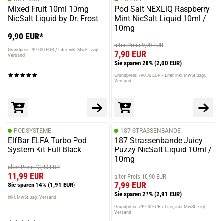
Mixed Fruit 10ml 10mg
Pod Salt NEXLiQ Raspberry
NicSalt Liquid by Dr. Frost
Mint NicSalt Liquid 10ml /
10mg
9,90 EUR*
alter Preis 9,90 EUR
Grundpreis: 990,00 EUR / Liter
inkl. MwSt. zzgl.
7,90 EUR
Versand
Sie sparen 20%
(2,00 EUR)
Grundpreis: 790,00 EUR / Liter
inkl. MwSt. zzgl.
Versand
PODSYSTEME
187 STRASSENBANDE
ElfBar ELFA Turbo Pod
187 Strassenbande Juicy
System Kit Full Black
Puzzy NicSalt Liquid 10ml /
10mg
alter Preis 13,90 EUR
11,99 EUR
alter Preis 10,90 EUR
7,99 EUR
Sie sparen 14%
(1,91 EUR)
Sie sparen 27%
(2,91 EUR)
inkl. MwSt. zzgl. Versand
Grundpreis: 799,00 EUR / Liter
inkl. MwSt. zzgl.
Versand