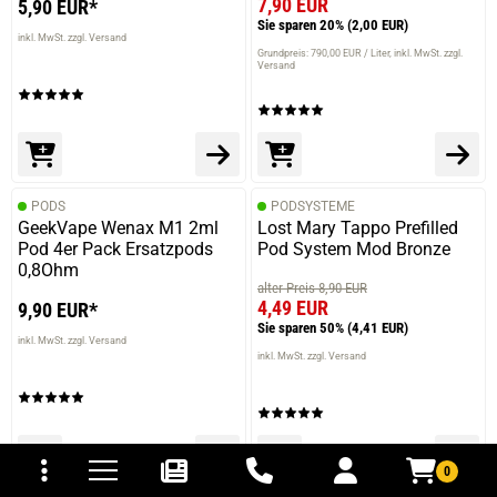
7,90 EUR
5,90 EUR*
Sie sparen 20%
(2,00 EUR)
inkl. MwSt. zzgl. Versand
Grundpreis: 790,00 EUR / Liter
inkl. MwSt. zzgl.
Versand
PODS
PODSYSTEME
GeekVape Wenax M1 2ml
Lost Mary Tappo Prefilled
Pod 4er Pack Ersatzpods
Pod System Mod Bronze
0,8Ohm
alter Preis 8,90 EUR
4,49 EUR
9,90 EUR*
Sie sparen 50%
(4,41 EUR)
inkl. MwSt. zzgl. Versand
inkl. MwSt. zzgl. Versand
tomaten
fer- und Versandkosten
0