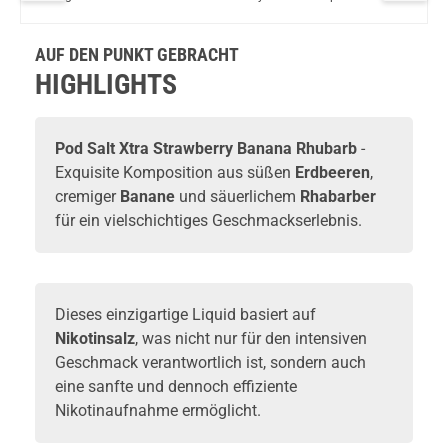
Peach
Liquid by
NicSalt
NicSalt
Liquid b
Frozen
Pod Salt
Liquid
Liquid
Pod Salt
Pineapple
Xtra
AUF DEN PUNKT GEBRACHT
NicSalt
Liquid
HIGHLIGHTS
Pod Salt Xtra Strawberry Banana Rhubarb
-
Exquisite Komposition aus süßen
Erdbeeren
,
cremiger
Banane
und säuerlichem
Rhabarber
für ein vielschichtiges Geschmackserlebnis.
Dieses einzigartige Liquid basiert auf
Nikotinsalz
, was nicht nur für den intensiven
Geschmack verantwortlich ist, sondern auch
eine sanfte und dennoch effiziente
Nikotinaufnahme ermöglicht.