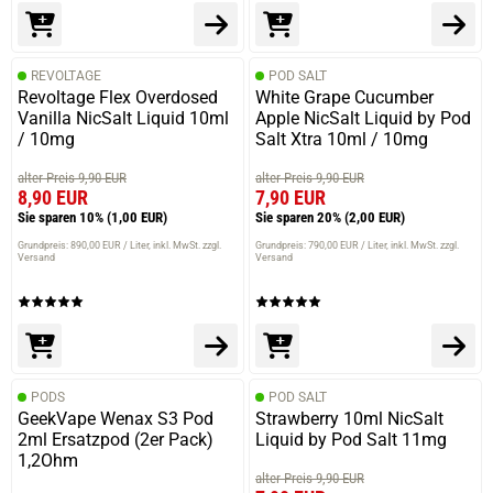
REVOLTAGE
POD SALT
Revoltage Flex Overdosed
White Grape Cucumber
Vanilla NicSalt Liquid 10ml
Apple NicSalt Liquid by Pod
/ 10mg
Salt Xtra 10ml / 10mg
alter Preis 9,90 EUR
alter Preis 9,90 EUR
8,90 EUR
7,90 EUR
Sie sparen 10%
(1,00 EUR)
Sie sparen 20%
(2,00 EUR)
Grundpreis: 890,00 EUR / Liter
inkl. MwSt. zzgl.
Grundpreis: 790,00 EUR / Liter
inkl. MwSt. zzgl.
Versand
Versand
PODS
POD SALT
GeekVape Wenax S3 Pod
Strawberry 10ml NicSalt
2ml Ersatzpod (2er Pack)
Liquid by Pod Salt 11mg
1,2Ohm
alter Preis 9,90 EUR