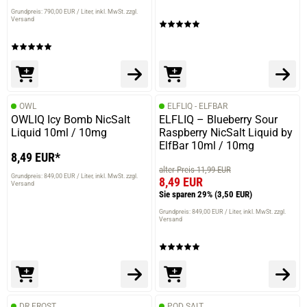
Grundpreis: 790,00 EUR / Liter
inkl. MwSt. zzgl.
Versand
OWL
ELFLIQ - ELFBAR
OWLIQ Icy Bomb NicSalt
ELFLIQ – Blueberry Sour
Liquid 10ml / 10mg
Raspberry NicSalt Liquid by
ElfBar 10ml / 10mg
8,49 EUR*
alter Preis 11,99 EUR
Grundpreis: 849,00 EUR / Liter
inkl. MwSt. zzgl.
8,49 EUR
Versand
Sie sparen 29%
(3,50 EUR)
Grundpreis: 849,00 EUR / Liter
inkl. MwSt. zzgl.
Versand
DR.FROST
POD SALT