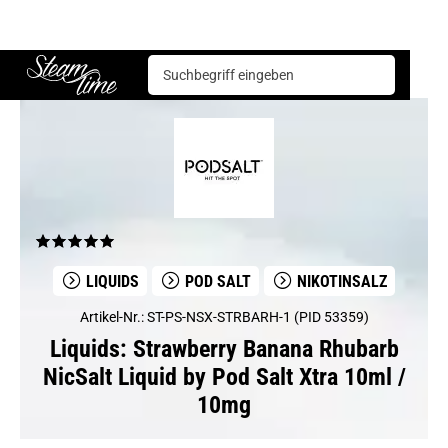
Liquids
Pod Salt
Strawberry Banana Rhubarb NicSalt Liquid by Pod Salt Xtra 10ml / 10mg
Steam time
LIQUIDS
POD SALT
NIKOTINSALZ
Artikel-Nr.: ST-PS-NSX-STRBARH-1 (PID 53359)
Liquids: Strawberry Banana Rhubarb
NicSalt Liquid by Pod Salt Xtra 10ml /
10mg