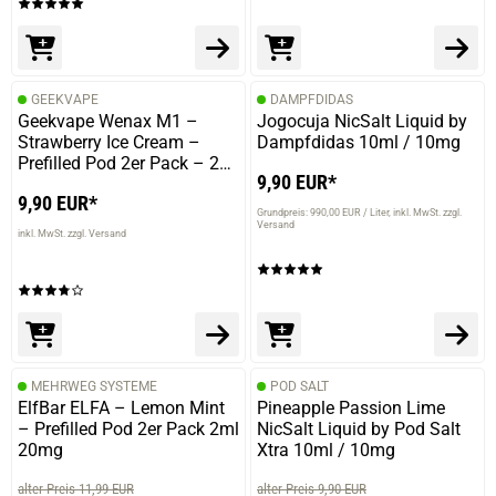
GEEKVAPE
DAMPFDIDAS
Geekvape Wenax M1 –
Jogocuja NicSalt Liquid by
Strawberry Ice Cream –
Dampfdidas 10ml / 10mg
Prefilled Pod 2er Pack – 2ml
9,90 EUR*
20mg NicSalt
9,90 EUR*
Grundpreis: 990,00 EUR / Liter
inkl. MwSt. zzgl.
Versand
inkl. MwSt. zzgl. Versand
MEHRWEG SYSTEME
POD SALT
ElfBar ELFA – Lemon Mint
Pineapple Passion Lime
– Prefilled Pod 2er Pack 2ml
NicSalt Liquid by Pod Salt
20mg
Xtra 10ml / 10mg
alter Preis 11,99 EUR
alter Preis 9,90 EUR