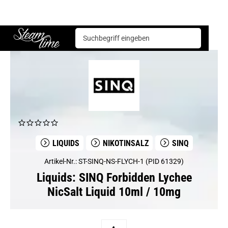
Liquids
SINQ
SINQ Forbidden Lychee NicSalt Liquid 10ml / 10mg
Steam time
LIQUIDS
NIKOTINSALZ
SINQ
Artikel-Nr.: ST-SINQ-NS-FLYCH-1 (PID 61329)
Liquids: SINQ Forbidden Lychee
NicSalt Liquid 10ml / 10mg