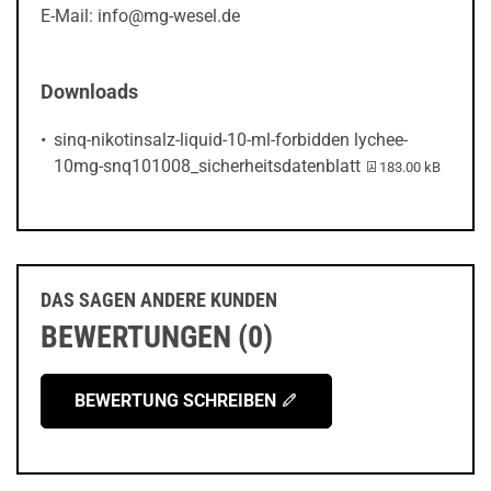
E-Mail: info@mg-wesel.de
Downloads
sinq-nikotinsalz-liquid-10-ml-forbidden lychee-
PDF-Datei:
10mg-snq101008_sicherheitsdatenblatt
183.00 kB
DAS SAGEN ANDERE KUNDEN
BEWERTUNGEN (0)
BEWERTUNG SCHREIBEN