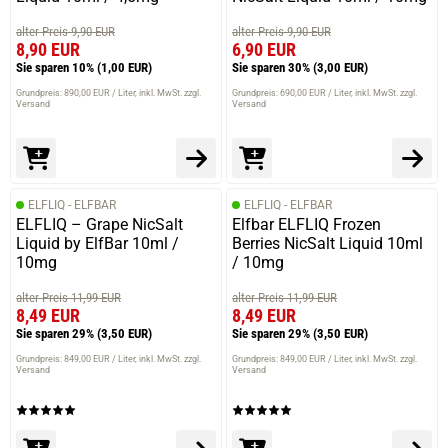
alter Preis 9,90 EUR
alter Preis 9,90 EUR
8,90 EUR
6,90 EUR
Sie sparen 10%
(1,00 EUR)
Sie sparen 30%
(3,00 EUR)
Grundpreis: 890,00 EUR / Liter
inkl. MwSt. zzgl.
Grundpreis: 690,00 EUR / Liter
inkl. MwSt. zzgl.
Versand
Versand
ELFLIQ - ELFBAR
ELFLIQ - ELFBAR
ELFLIQ – Grape NicSalt
Elfbar ELFLIQ Frozen
Liquid by ElfBar 10ml /
Berries NicSalt Liquid 10ml
10mg
/ 10mg
alter Preis 11,99 EUR
alter Preis 11,99 EUR
8,49 EUR
8,49 EUR
Sie sparen 29%
(3,50 EUR)
Sie sparen 29%
(3,50 EUR)
Grundpreis: 849,00 EUR / Liter
inkl. MwSt. zzgl.
Grundpreis: 849,00 EUR / Liter
inkl. MwSt. zzgl.
Versand
Versand