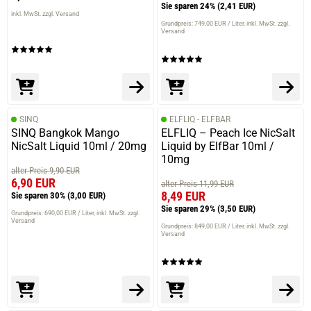
Sie sparen 24%
(2,41 EUR)
inkl. MwSt. zzgl. Versand
Grundpreis: 749,00 EUR / Liter
inkl. MwSt. zzgl.
Versand
SINQ
ELFLIQ - ELFBAR
SINQ Bangkok Mango
ELFLIQ – Peach Ice NicSalt
NicSalt Liquid 10ml / 20mg
Liquid by ElfBar 10ml /
10mg
alter Preis 9,90 EUR
6,90 EUR
alter Preis 11,99 EUR
8,49 EUR
Sie sparen 30%
(3,00 EUR)
Sie sparen 29%
(3,50 EUR)
Grundpreis: 690,00 EUR / Liter
inkl. MwSt. zzgl.
Versand
Grundpreis: 849,00 EUR / Liter
inkl. MwSt. zzgl.
Versand