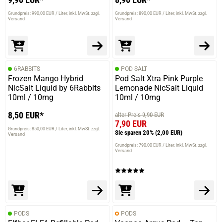
Grundpreis: 990,00 EUR / Liter
inkl. MwSt. zzgl.
Grundpreis: 890,00 EUR / Liter
inkl. MwSt. zzgl.
Versand
Versand
6RABBITS
POD SALT
Frozen Mango Hybrid
Pod Salt Xtra Pink Purple
NicSalt Liquid by 6Rabbits
Lemonade NicSalt Liquid
10ml / 10mg
10ml / 10mg
8,50 EUR*
alter Preis 9,90 EUR
7,90 EUR
Grundpreis: 850,00 EUR / Liter
inkl. MwSt. zzgl.
Sie sparen 20%
(2,00 EUR)
Versand
Grundpreis: 790,00 EUR / Liter
inkl. MwSt. zzgl.
Versand
PODS
PODS