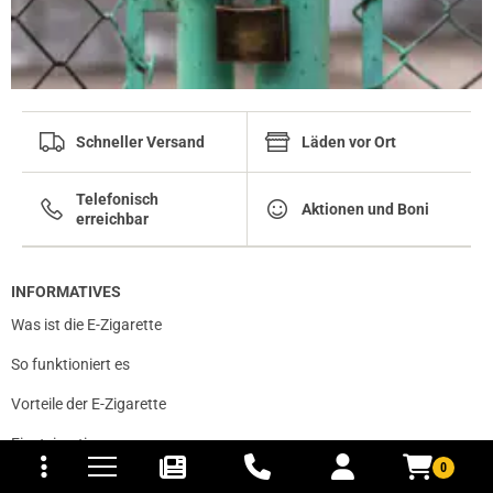
Schneller Versand
Läden vor Ort
Telefonisch
Aktionen und Boni
erreichbar
INFORMATIVES
Was ist die E-Zigarette
So funktioniert es
Vorteile der E-Zigarette
tomaten
fer- und Versandkosten
Einsteigertipps
0
Über uns