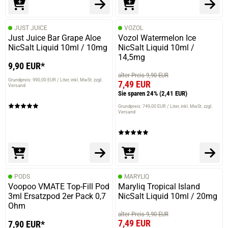
JUST JUICE
VOZOL
Just Juice Bar Grape Aloe
Vozol Watermelon Ice
NicSalt Liquid 10ml / 10mg
NicSalt Liquid 10ml /
14,5mg
9,90 EUR*
alter Preis 9,90 EUR
Grundpreis: 990,00 EUR / Liter
inkl. MwSt. zzgl.
7,49 EUR
Versand
Sie sparen 24%
(2,41 EUR)
Grundpreis: 749,00 EUR / Liter
inkl. MwSt. zzgl.
Versand
PODS
MARYLIQ
Voopoo VMATE Top-Fill Pod
Maryliq Tropical Island
3ml Ersatzpod 2er Pack 0,7
NicSalt Liquid 10ml / 20mg
Ohm
alter Preis 9,90 EUR
7,49 EUR
7,90 EUR*