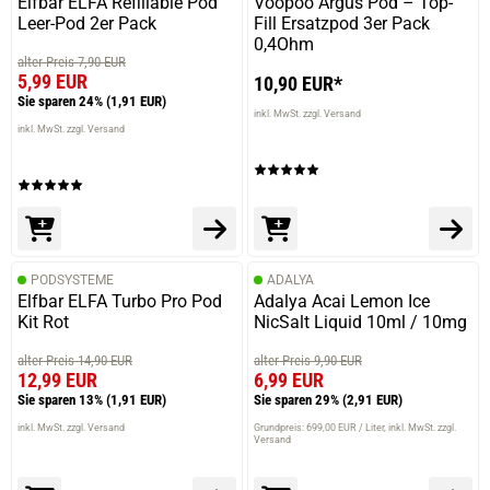
Elfbar ELFA Refillable Pod
Voopoo Argus Pod – Top-
Leer-Pod 2er Pack
Fill Ersatzpod 3er Pack
0,4Ohm
alter Preis 7,90 EUR
5,99 EUR
10,90 EUR*
Sie sparen 24%
(1,91 EUR)
inkl. MwSt. zzgl. Versand
inkl. MwSt. zzgl. Versand
PODSYSTEME
ADALYA
Elfbar ELFA Turbo Pro Pod
Adalya Acai Lemon Ice
Kit Rot
NicSalt Liquid 10ml / 10mg
alter Preis 14,90 EUR
alter Preis 9,90 EUR
12,99 EUR
6,99 EUR
Sie sparen 13%
(1,91 EUR)
Sie sparen 29%
(2,91 EUR)
inkl. MwSt. zzgl. Versand
Grundpreis: 699,00 EUR / Liter
inkl. MwSt. zzgl.
Versand