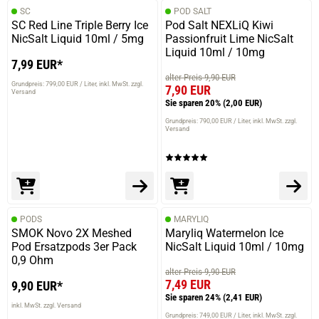
SC
POD SALT
SC Red Line Triple Berry Ice
Pod Salt NEXLiQ Kiwi
NicSalt Liquid 10ml / 5mg
Passionfruit Lime NicSalt
Liquid 10ml / 10mg
7,99 EUR*
alter Preis 9,90 EUR
Grundpreis: 799,00 EUR / Liter
inkl. MwSt. zzgl.
7,90 EUR
Versand
Sie sparen 20%
(2,00 EUR)
Grundpreis: 790,00 EUR / Liter
inkl. MwSt. zzgl.
Versand
PODS
MARYLIQ
SMOK Novo 2X Meshed
Maryliq Watermelon Ice
Pod Ersatzpods 3er Pack
NicSalt Liquid 10ml / 10mg
0,9 Ohm
alter Preis 9,90 EUR
7,49 EUR
9,90 EUR*
Sie sparen 24%
(2,41 EUR)
inkl. MwSt. zzgl. Versand
Grundpreis: 749,00 EUR / Liter
inkl. MwSt. zzgl.