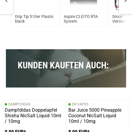
Drip Tip 510er Plastic
Aspire CLEITO RTA
Smok TFV
ml
black
System
Verdampfe
KUNDEN KAUFTEN AUCH:
DAMPFDIDAS
DR.VAPES
Dampfdidas Doppelapfel
Bar Juice 5000 Pineapple
Shisha NicSalt Liquid 10ml
Coconut NicSalt Liquid
/ 10mg
10ml / 10mg
9,90 EUR*
8,90 EUR*