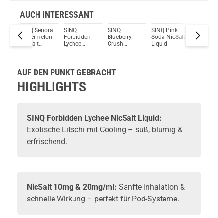
AUCH INTERESSANT
SINQ Senora
SINQ
SINQ
SINQ Pink
SINQ Da
ie
Watermelon
Forbidden
Blueberry
Soda NicSalt
Cherry 
Salt
NicSalt
Lychee
Crush
Liquid
NicSalt
Liquid
NicSalt
NicSalt
Liquid
Liquid
Liquid
AUF DEN PUNKT GEBRACHT
HIGHLIGHTS
SINQ Forbidden Lychee NicSalt Liquid:
Exotische Litschi mit Cooling – süß, blumig &
erfrischend.
NicSalt 10mg & 20mg/ml:
Sanfte Inhalation &
schnelle Wirkung – perfekt für Pod-Systeme.