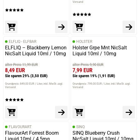
Versand
ELFLIQ - ELFBAR
HOLSTER
ELFLIQ – Blackberry Lemon
Holster Grpe Mnt NicSalt
NicSalt Liquid 10ml / 10mg
Liquid 10ml / 10mg
alter Preis 11,99 EUR
alter Preis 9,90 EUR
8,49 EUR
7,99 EUR
Sie sparen 29%
(3,50 EUR)
Sie sparen 19%
(1,91 EUR)
Grundpreis: 849,00 EUR / Liter
inkl. MwSt. zzgl.
Grundpreis: 799,00 EUR / Liter
inkl. MwSt. zzgl.
Versand
Versand
FLAVOURART
SINQ
FlavourArt Forrest Boom
SINQ Blueberry Crush
Liquid 10ml / 4,5mg
NicSalt Liquid 10ml / 10mg