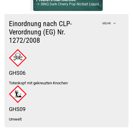
SINQ Dark Cherry Pop NicSalt Liquid 10ml / 20mg
Bock auf was Neues?
Check das mal!
Einordnung nach CLP-
MEHR
Linvo Peach Ice NicSalt Liquid 10ml / 10mg
Verordnung (EG) Nr.
1272/2008
Du willst Kröten sparen?
Schau mal hier!
Ambition Mods Kil-Lite DNA 60 Mod Akkuträger Lila
GHS06
Totenkopf mit gekreuzten Knochen
GHS09
Umwelt