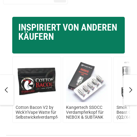
prev
next
INSPIRIERT VON ANDEREN
KÄUFERN
0ml
Cotton Bacon V2 by
Kangertech SSOCC
Smok TFV
Wick'n'Vape Watte für
Verdampferkopf für
Beast Core
Selbstwickelverdampfer
NEBOX & SUBTANK
(Q2/X4/T6
Pack