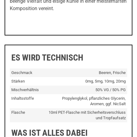
beerige Vielfalt und eisige Kühle in einer meisterhaften
Komposition vereint.
ES WIRD TECHNISCH
Geschmack
Beeren, Frische
Stärken
0mg, 5mg, 10mg, 20mg
Mischverhältnis
50% VG / 50% PG
Inhaltsstoffe
Propylenglykol, pflanzliches Glycerin,
Aromen, ggf. NicSalt
Flasche
10ml PET-Flasche mit Sicherheitsverschluss
und Tropfaufsatz
WAS IST ALLES DABEI