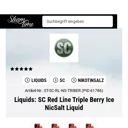
Liquids
SC
SC Red Line Triple Berry Ice NicSalt Liquid
Steam time
LIQUIDS
SC
NIKOTINSALZ
Artikel-Nr.: ST-SC-RL-NS-TRIBER (PID 61786)
Liquids: SC Red Line Triple Berry Ice
NicSalt Liquid