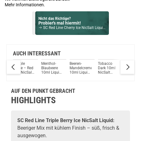
Mehr Informationen.
Nicht das Richtige?
Probier's mal hiermit!
SC Red Line Cherry Ice NicSalt Liquid 0 mg / 10ml
Bock auf was Neues?
Check das mal!
Blood Sukka 10ml Liquid by Vampire Vape 10ml / 3mg
AUCH INTERESSANT
ak
Double
Menthol-
Beeren-
Tobacco
SC Red L
Du willst Kröten sparen?
uid
Apple – Red
Blaubeere
Mandelcreme
Dark 10ml
Cherry I
Schau mal hier!
Line NicSalt
10ml Liquid
10ml Liquid
NicSalt
NicSalt
Asvape Touch Pod System 1,5ml 500mAh Kit Gold
Liquid by SC
by SC
by SC
Liquid by SC
Liquid
AUF DEN PUNKT GEBRACHT
HIGHLIGHTS
SC Red Line Triple Berry Ice NicSalt Liquid:
Beeriger Mix mit kühlem Finish – süß, frisch &
ausgewogen.