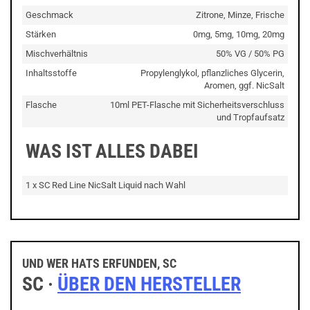
Geschmack
Zitrone, Minze, Frische
Stärken
0mg, 5mg, 10mg, 20mg
Mischverhältnis
50% VG / 50% PG
Inhaltsstoffe
Propylenglykol, pflanzliches Glycerin,
Aromen, ggf. NicSalt
Flasche
10ml PET-Flasche mit Sicherheitsverschluss
und Tropfaufsatz
WAS IST ALLES DABEI
1 x SC Red Line NicSalt Liquid nach Wahl
UND WER HATS ERFUNDEN, SC
SC ·
ÜBER DEN HERSTELLER