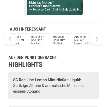
Nicht das Richtige?
Probier's mal hiermit!
Tobacco Dark 10ml NicSalt Liquid by SC 10ml / 20mg
Bock auf was Neues?
Check das mal!
Watermelon Ice BAR EDTN NicSalt Liquid by Riot Squad 10ml / 20mg
AUCH INTERESSANT
Fruit Mix
Blue Mix –
Tobacco
Apple 10ml
Mojito 
Du willst Kröten sparen?
0ml
Soda 10ml
Red Line
Gold 10ml
NicSalt
Liquid b
Schau mal hier!
NicSalt
NicSalt
NicSalt
Liquid by SC
Vaptio Pado Pod System Kit Blau
y SC
Liquid by SC
Liquid by SC
Liquid by SC
AUF DEN PUNKT GEBRACHT
HIGHLIGHTS
SC Red Line Lemon Mint NicSalt Liquid:
Spritzige Zitrone & aromatische Minze mit
eisigem Abgang.