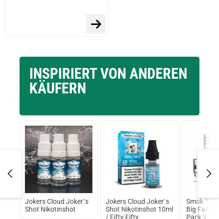
INSPIRIERT VON ANDEREN
KÄUFERN
Jokers Cloud Joker`s
Jokers Cloud Joker`s
Smok TFV1
prev
next
Shot Nikotinshot
Shot Nikotinshot 10ml
Big Family 
/ Fifty Fifty
Pack V12 