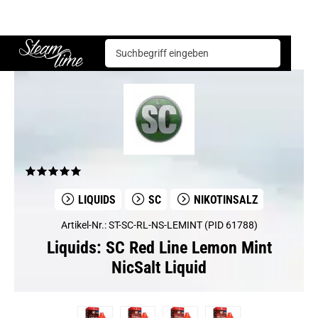
Liquids
SC
SC Red Line Lemon Mint NicSalt Liquid
Steam time
LIQUIDS
SC
NIKOTINSALZ
Artikel-Nr.: ST-SC-RL-NS-LEMINT (PID 61788)
Liquids: SC Red Line Lemon Mint
NicSalt Liquid