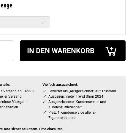
menge
IN DEN WARENKORB
rteile:
Vielfach ausgzeichnet:
is Versand ab 34,99 €
Bewertet als „Ausgezeichnet” auf Trustami
eller Versand
Ausgezeichneter Trend Shop 2024
tenlose Rückgabe
Ausgezeichneter Kundenservice und
er bezahlen
Kundenzufriedenheit
Platz 1 Kundenservice aller E-
Zigarettenshops
rei und sicher bei Steam-Time einkaufen