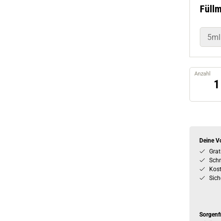
Füll
5ml
Anzahl
Deine Vo
Grat
Schn
Kos
Sich
Sorgenf