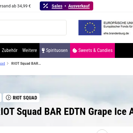
ersand ab 34,99 €
Sales
Ausverkauf
Zubehör
Weitere
Spirituosen
Sweets & Candies
uad
RIOT Squad BAR EDTN Grape Ice Aroma
RIOT SQUAD
RIOT Squad BAR EDTN Grape Ice 