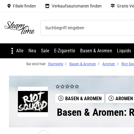
Filiale finden
Verkaufsautomaten finden
Gratis V
Steam time
Alle
Neu
Sale
E-Zigarette
Basen & Aromen
Liquids
Sie sind hier:
Startseite
Basen & Aromen
Aromen
Riot Sq
BASEN & AROMEN
AROMEN
Basen & Aromen: 