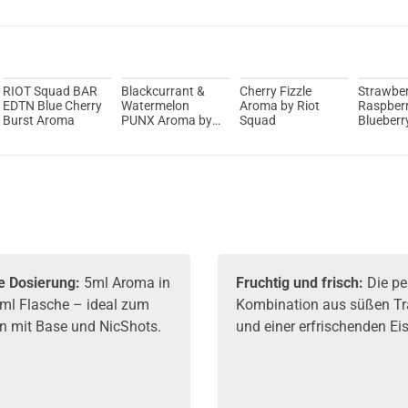
RIOT Squad BAR
Blackcurrant &
Cherry Fizzle
Strawber
EDTN Blue Cherry
Watermelon
Aroma by Riot
Raspber
Burst Aroma
PUNX Aroma by
Squad
Blueber
Riot Squad
Aroma by
Squad
e Dosierung:
5ml Aroma in
Fruchtig und frisch:
Die pe
0ml Flasche – ideal zum
Kombination aus süßen T
en mit Base und NicShots.
und einer erfrischenden Eis