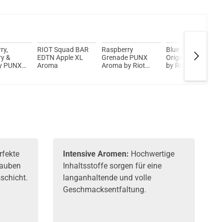
ry,
RIOT Squad BAR
Raspberry
Blue Burst -
ry &
EDTN Apple XL
Grenade PUNX
Originals - Aroma
ry PUNX
Aroma
Aroma by Riot
by Riot Squad
 Riot
Squad
rfekte
Intensive Aromen:
Hochwertige
rauben
Inhaltsstoffe sorgen für eine
schicht.
langanhaltende und volle
Geschmacksentfaltung.