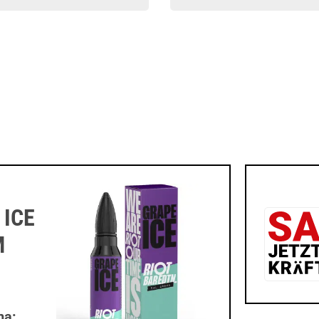
 ICE
M
ma: