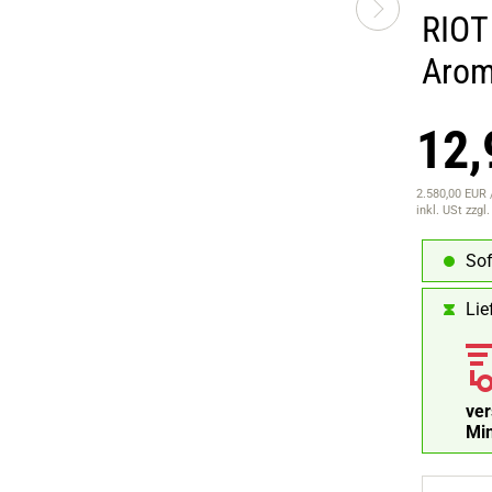
RIOT
Aro
12,
2.580,00 EUR /
inkl. USt
zzgl
Sof
Lie
ve
Mi