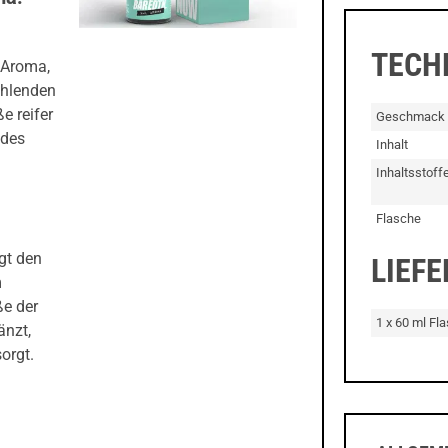
TECH
 Aroma,
ühlenden
e reifer
Geschmack
ndes
Inhalt
Inhaltsstoff
Flasche
gt den
LIEF
m
ße der
1 x 60 ml Fl
änzt,
orgt.