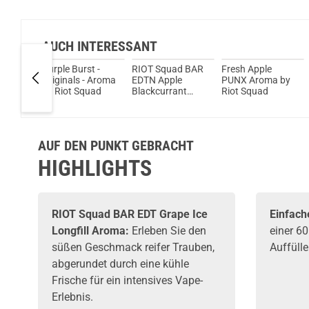
AUCH INTERESSANT
Purple Burst -
RIOT Squad BAR
Fresh Apple
uit &
Originals - Aroma
EDTN Apple
PUNX Aroma by
 PUNX
by Riot Squad
Blackcurrant
Riot Squad
iot
Aroma
AUF DEN PUNKT GEBRACHT
HIGHLIGHTS
RIOT Squad BAR EDT Grape Ice
Einfach
Longfill Aroma:
Erleben Sie den
einer 6
süßen Geschmack reifer Trauben,
Auffüll
abgerundet durch eine kühle
Frische für ein intensives Vape-
Erlebnis.