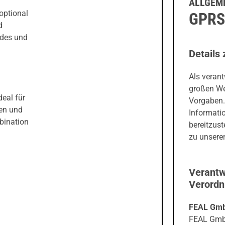
ALLGEME
optional
GPRS
d
ndes und
Details 
Als veran
großen We
eal für
Vorgaben.
en und
Informati
bination
bereitzust
zu unseren
Verantw
Verord
FEAL Gm
FEAL Gm