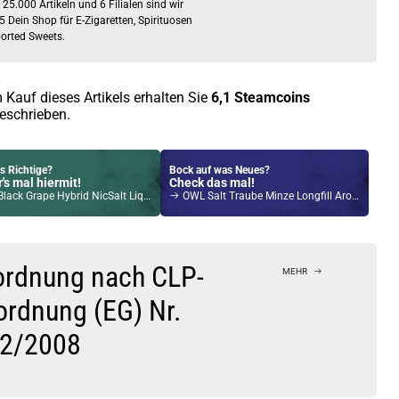
 25.000 Artikeln und 6 Filialen sind wir
5 Dein Shop für E-Zigaretten, Spirituosen
orted Sweets.
 Kauf dieses Artikels erhalten Sie
6,1
Steamcoins
eschrieben.
s Richtige?
Bock auf was Neues?
's mal hiermit!
Check das mal!
 Grape Hybrid NicSalt Liquid by Riot Squad 10ml / 5mg
OWL Salt Traube Minze Longfill Aroma
Kröten sparen?
l hier!
 Trine Pod System Kit Rot
ordnung nach CLP-
MEHR
ordnung (EG) Nr.
2/2008