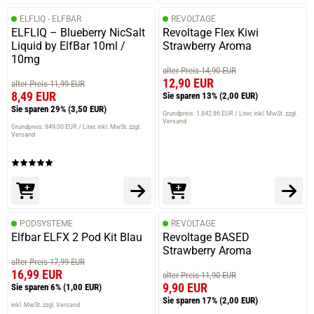
ELFLIQ - ELFBAR
REVOLTAGE
ELFLIQ – Blueberry NicSalt
Revoltage Flex Kiwi
Liquid by ElfBar 10ml /
Strawberry Aroma
10mg
alter Preis 14,90 EUR
12,90 EUR
alter Preis 11,99 EUR
8,49 EUR
Sie sparen 13%
(2,00 EUR)
Sie sparen 29%
(3,50 EUR)
Grundpreis: 1.842,86 EUR / Liter
inkl. MwSt. zzgl.
Versand
Grundpreis: 849,00 EUR / Liter
inkl. MwSt. zzgl.
Versand
PODSYSTEME
REVOLTAGE
Elfbar ELFX 2 Pod Kit Blau
Revoltage BASED
Strawberry Aroma
alter Preis 17,99 EUR
16,99 EUR
alter Preis 11,90 EUR
9,90 EUR
Sie sparen 6%
(1,00 EUR)
Sie sparen 17%
(2,00 EUR)
inkl. MwSt. zzgl. Versand