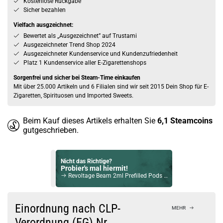
Kostenlose Rückgabe
Sicher bezahlen
Vielfach ausgzeichnet:
Bewertet als „Ausgezeichnet” auf Trustami
Ausgezeichneter Trend Shop 2024
Ausgezeichneter Kundenservice und Kundenzufriedenheit
Platz 1 Kundenservice aller E-Zigarettenshops
Sorgenfrei und sicher bei Steam-Time einkaufen
Mit über 25.000 Artikeln und 6 Filialen sind wir seit 2015 Dein Shop für E-
Zigaretten, Spirituosen und Imported Sweets.
Beim Kauf dieses Artikels erhalten Sie
6,1
Steamcoins
gutgeschrieben.
Nicht das Richtige?
Probier's mal hiermit!
Revoltage Beam 2ml Prefilled Pods 2er Pack Black Mango 10mg
Bock auf was Neues?
Check das mal!
Einordnung nach CLP-
MEHR
Flying Matra Lips Collection 10ml Longfill Aroma by Vaping Lips
Verordnung (EG) Nr.