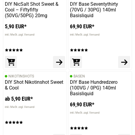
DIY NicSalt Shot Sweet &
DIY Base Seventythirty
Cool – Fiftyfifty
(70VG / 30PG) 140ml
(50VG/50PG) 20mg
Basisliquid
5,90 EUR*
69,90 EUR*
inkl. MwSt. zzgl. Versand
inkl. MwSt. zzgl. Versand
NIKOTINSHOTS
BASEN
DIY Shot Nikotinshot Sweet
DIY Base Hundredzero
& Cool
(100VG / 0PG) 140ml
Basisliquid
ab 5,90 EUR*
69,90 EUR*
inkl. MwSt. zzgl. Versand
inkl. MwSt. zzgl. Versand
prev
next