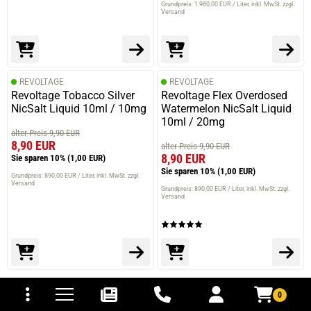
Grundpreis: 1.980,00 EUR / Liter
inkl. MwSt. zzgl.
Versand
REVOLTAGE
REVOLTAGE
Revoltage Tobacco Silver
Revoltage Flex Overdosed
NicSalt Liquid 10ml / 10mg
Watermelon NicSalt Liquid
10ml / 20mg
alter Preis 9,90 EUR
8,90 EUR
alter Preis 9,90 EUR
8,90 EUR
Sie sparen 10%
(1,00 EUR)
Sie sparen 10%
(1,00 EUR)
Grundpreis: 890,00 EUR / Liter
inkl. MwSt. zzgl.
Versand
Grundpreis: 890,00 EUR / Liter
inkl. MwSt. zzgl.
Versand
tomaten
fer- und Versandkosten
0
EINFACH
UND SICHER
EINKAUFEN