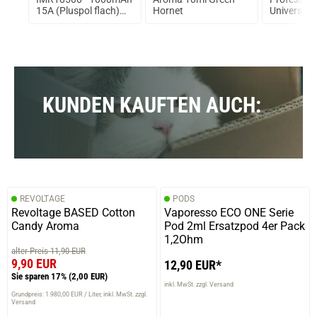
15A (Pluspol flach)
Hornet
Universal-
ungeschützt
Ladegerät f
Akku-Type
KUNDEN KAUFTEN AUCH:
REVOLTAGE
PODS
Revoltage BASED Cotton
Vaporesso ECO ONE Serie
Candy Aroma
Pod 2ml Ersatzpod 4er Pack
1,2Ohm
alter Preis 11,90 EUR
9,90 EUR
12,90 EUR*
Sie sparen 17%
(2,00 EUR)
inkl. MwSt. zzgl. Versand
Grundpreis: 1.980,00 EUR / Liter
inkl. MwSt. zzgl.
Versand