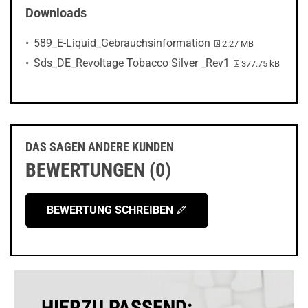
Downloads
PDF-Datei:
589_E-Liquid_Gebrauchsinformation
2.27 MB
PDF-Datei:
Sds_DE_Revoltage Tobacco Silver _Rev1
377.75 kB
DAS SAGEN ANDERE KUNDEN
BEWERTUNGEN (0)
BEWERTUNG SCHREIBEN
HIERZU PASSEND: