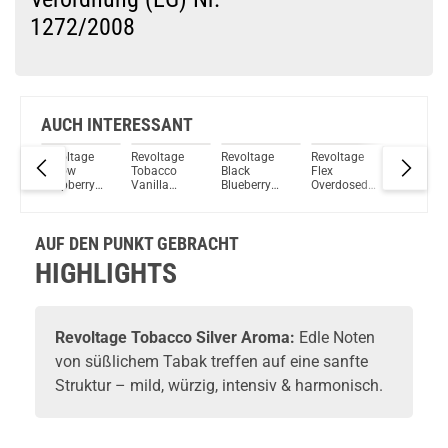
1272/2008
Du willst Kröten sparen?
Schau mal hier!
Hellvape Grimm 3ml 1200mAh Pod Kit Resin Schwarz
AUCH INTERESSANT
e
Revoltage
Revoltage
Revoltage
Revoltage
Revolta
Yellow
Tobacco
Black
Flex
Tobacco
ry
Raspberry
Vanilla
Blueberry
Overdosed
Aroma
Aroma
Aroma
Longfill
Berries
Longfill
Aroma
Longfill
15ml
Aroma
AUF DEN PUNKT GEBRACHT
HIGHLIGHTS
Revoltage
Tobacco Silver Aroma:
Edle Noten
von süßlichem Tabak treffen auf eine sanfte
Struktur – mild, würzig, intensiv & harmonisch.