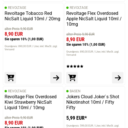
REVOLTAGE
REVOLTAGE
Revoltage Tobacco Red
Revoltage Flex Overdosed
NicSalt Liquid 10ml / 20mg
Apple NicSalt Liquid 10ml /
10mg
alter Preis 9,90 EUR
8,90 EUR
alter Preis 9,90 EUR
8,90 EUR
Sie sparen 10%
(1,00 EUR)
Sie sparen 10%
(1,00 EUR)
Grundpreis: 890,00 EUR / Liter
inkl. MwSt. zzgl.
Versand
Grundpreis: 890,00 EUR / Liter
inkl. MwSt. zzgl.
Versand
REVOLTAGE
BASEN
Revoltage Flex Overdosed
Jokers Cloud Joker`s Shot
Kiwi Strawberry NicSalt
Nikotinshot 10ml / Fifty
Liquid 10ml / 10mg
Fifty
5,99 EUR*
alter Preis 9,90 EUR
8,90 EUR
Grundpreis: 599,00 EUR / Liter
inkl. MwSt. zzgl.
Sie sparen 10%
(1,00 EUR)