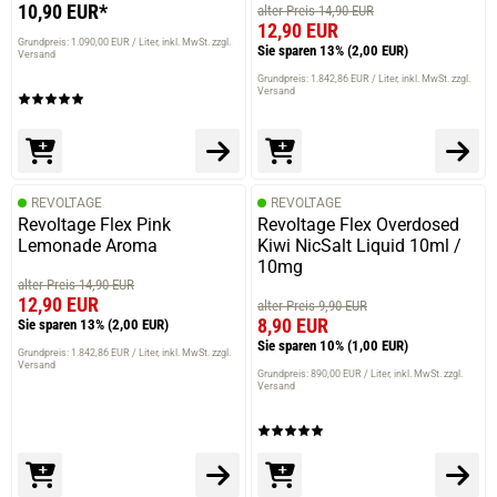
10,90 EUR*
alter Preis 14,90 EUR
12,90 EUR
Grundpreis: 1.090,00 EUR / Liter
inkl. MwSt. zzgl.
Sie sparen 13%
(2,00 EUR)
Versand
Grundpreis: 1.842,86 EUR / Liter
inkl. MwSt. zzgl.
Versand
REVOLTAGE
REVOLTAGE
Revoltage Flex Pink
Revoltage Flex Overdosed
Lemonade Aroma
Kiwi NicSalt Liquid 10ml /
10mg
alter Preis 14,90 EUR
12,90 EUR
alter Preis 9,90 EUR
8,90 EUR
Sie sparen 13%
(2,00 EUR)
Sie sparen 10%
(1,00 EUR)
Grundpreis: 1.842,86 EUR / Liter
inkl. MwSt. zzgl.
Versand
Grundpreis: 890,00 EUR / Liter
inkl. MwSt. zzgl.
Versand