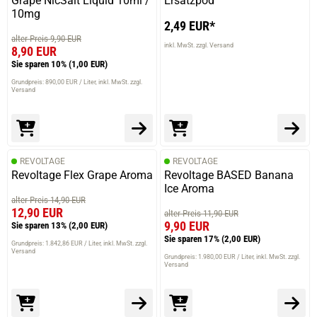
Grape NicSalt Liquid 10ml /
Ersatzpod
10mg
2,49 EUR*
alter Preis 9,90 EUR
inkl. MwSt. zzgl. Versand
8,90 EUR
Sie sparen 10%
(1,00 EUR)
Grundpreis: 890,00 EUR / Liter
inkl. MwSt. zzgl.
Versand
REVOLTAGE
REVOLTAGE
Revoltage Flex Grape Aroma
Revoltage BASED Banana
Ice Aroma
alter Preis 14,90 EUR
12,90 EUR
alter Preis 11,90 EUR
9,90 EUR
Sie sparen 13%
(2,00 EUR)
Sie sparen 17%
(2,00 EUR)
Grundpreis: 1.842,86 EUR / Liter
inkl. MwSt. zzgl.
Versand
Grundpreis: 1.980,00 EUR / Liter
inkl. MwSt. zzgl.
Versand