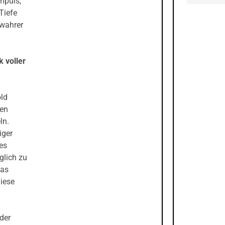
Impuls,
Tiefe
 wahrer
 voller
ld
den
ln.
iger
nes
glich zu
das
Diese
n
der