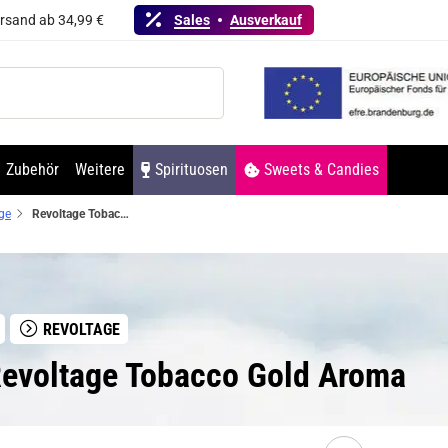
ersand ab 34,99 €
Sales
Ausverkauf
Zubehör
Weitere
Spirituosen
Sweets & Candies
ge
Revoltage Tobacco Gold Aroma
REVOLTAGE
evoltage Tobacco Gold Aroma