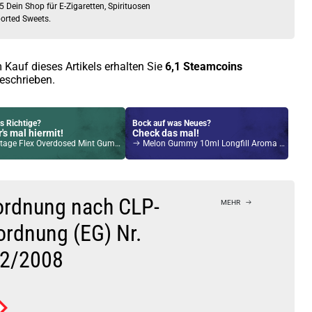
5 Dein Shop für E-Zigaretten, Spirituosen
orted Sweets.
 Kauf dieses Artikels erhalten Sie
6,1
Steamcoins
eschrieben.
s Richtige?
Bock auf was Neues?
's mal hiermit!
Check das mal!
ge Flex Overdosed Mint Gum Longfill Aroma
Melon Gummy 10ml Longfill Aroma by Flavour Smoke
Kröten sparen?
l hier!
yce Pro Pod System Kit Silber
ordnung nach CLP-
MEHR
ordnung (EG) Nr.
2/2008