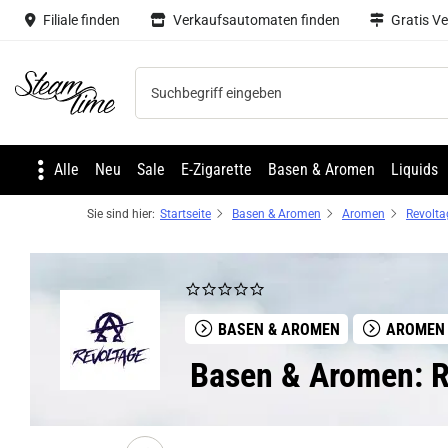
Filiale finden
Verkaufsautomaten finden
Gratis V
Steam time
Alle
Neu
Sale
E-Zigarette
Basen & Aromen
Liquids
Sie sind hier:
Startseite
Basen & Aromen
Aromen
Revolta
BASEN & AROMEN
AROMEN
Basen & Aromen: R