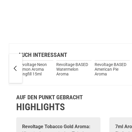
AUCH INTERESSANT
Flex
Revoltage Neon
Revoltage BASED
Revoltage BASED
Lemon Aroma
Watermelon
American Pie
Longfill 15ml
Aroma
Aroma
AUF DEN PUNKT GEBRACHT
HIGHLIGHTS
Revoltage
Tobacco Gold Aroma:
7ml Aro