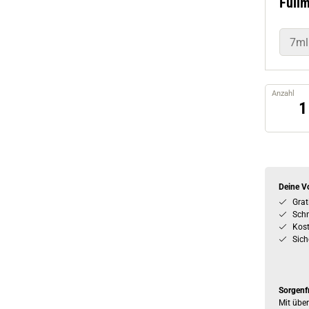
Füll
7ml
Anzahl
Deine Vo
Grat
Schn
Kos
Sich
Sorgenf
Mit über