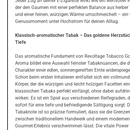
Jeder Zug an deiner E-Zigarette wirkt wie ein wertvoller 
der den Gaumen mit einer perfekten Balance aus herber 
und einer feinen, würzigen Wärme umschmeichelt – ein
Genussmoment unter Hochstrom für deinen Alltag.
Klassisch-aromatischer Tabak – Das goldene Herzstück
Tiefe
Das aromatische Fundament von Revoltage Tobacco Go
Aroma bildet eine Auswahl feinster Tabaknuancen, die 
Charakter einer edlen, sonnengereiften Ernte widerspiege
Schon beim ersten Inhalieren entfaltet sich ein vollmund
Körper, der die würzigen und leicht holzigen Facetten ei
klassischen Tabaks perfekt einfängt, ohne dabei aufdrin
wirken. Es ist ein Spiel aus verschiedenen Reifegraden, 
sofort für eine tiefe und befriedigende Sättigung sorgt. 
Tabaknote ist so präzise formuliert, dass sie die Grenze
zwischen traditionellem Handwerk und einem modernen
Gourmet-Erlebnis verschwimmen lässt. Die vitale Power 