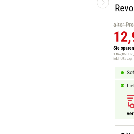
Revo
alter Pr
12,
Sie spare
1.842,86 EUR /
inkl. USt
zzgl
Sof
Lie
ve