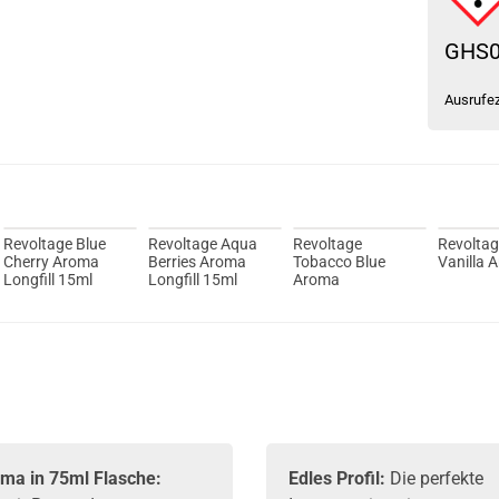
GHS
Ausrufe
Revoltage Blue
Revoltage Aqua
Revoltage
Revolta
Cherry Aroma
Berries Aroma
Tobacco Blue
Vanilla 
Longfill 15ml
Longfill 15ml
Aroma
ma in 75ml Flasche:
Edles Profil:
Die perfekte