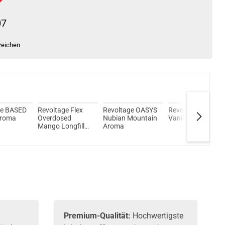
07
zeichen
ge BASED
Revoltage Flex
Revoltage OASYS
Revoltage Flex
Aroma
Overdosed
Nubian Mountain
Vanilla Aroma
Mango Longfill
Aroma
Aroma
Premium-Qualität:
Hochwertigste