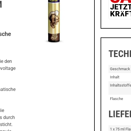
M
ische
TECH
ie den
evoltage
Geschmack
Inhalt
Inhaltsstoff
matische
Flasche
ie
LIEF
as durch
sticht.
1 x 75 ml Fl