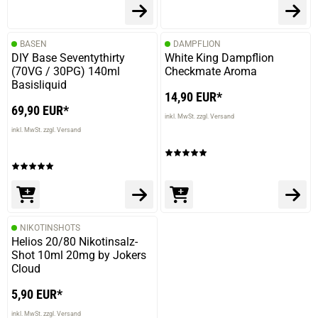
BASEN
DAMPFLION
DIY Base Seventythirty
White King Dampflion
(70VG / 30PG) 140ml
Checkmate Aroma
Basisliquid
14,90 EUR*
69,90 EUR*
inkl. MwSt. zzgl. Versand
inkl. MwSt. zzgl. Versand
NIKOTINSHOTS
Helios 20/80 Nikotinsalz-
Shot 10ml 20mg by Jokers
Cloud
5,90 EUR*
inkl. MwSt. zzgl. Versand