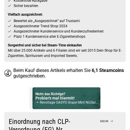
Kostenlose Rückgabe
Sicher bezahlen
Vielfach ausgzeichnet:
Bewertet als „Ausgezeichnet” auf Trustami
Ausgezeichneter Trend Shop 2024
Ausgezeichneter Kundenservice und Kundenzufriedenheit
Platz 1 Kundenservice aller E-Zigarettenshops
Sorgenfrei und sicher bei Steam-Time einkaufen
Mit über 25.000 Artikeln und 6 Filialen sind wir seit 2015 Dein Shop für E-
Zigaretten, Spirituosen und Imported Sweets.
Beim Kauf dieses Artikels erhalten Sie
6,1
Steamcoins
gutgeschrieben.
Nicht das Richtige?
Probier's mal hiermit!
Revoltage OASYS Grape Mint NicSalt Liquid 10ml / 20mg Nikotinsalz
Bock auf was Neues?
Check das mal!
Einordnung nach CLP-
MEHR
Vampire Vape Bar Salts Cherry Cola Longfill Aroma
Verordnung (EG) Nr.