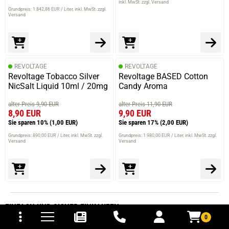
inkl. MwSt. zzgl. Versand
Grundpreis: 1.842,86 EUR / Liter
inkl. MwSt. zzgl.
Versand
REVOLTAGE
REVOLTAGE
Revoltage Tobacco Silver
Revoltage BASED Cotton
NicSalt Liquid 10ml / 20mg
Candy Aroma
alter Preis 9,90 EUR
alter Preis 11,90 EUR
8,90 EUR
9,90 EUR
Sie sparen 10%
(1,00 EUR)
Sie sparen 17%
(2,00 EUR)
Grundpreis: 890,00 EUR / Liter
inkl. MwSt. zzgl.
Grundpreis: 1.980,00 EUR / Liter
inkl. MwSt. zzgl.
Versand
Versand
tomaten
fer- und Versandkosten
EINFACH
UND SICHER
EINKAUFEN
0