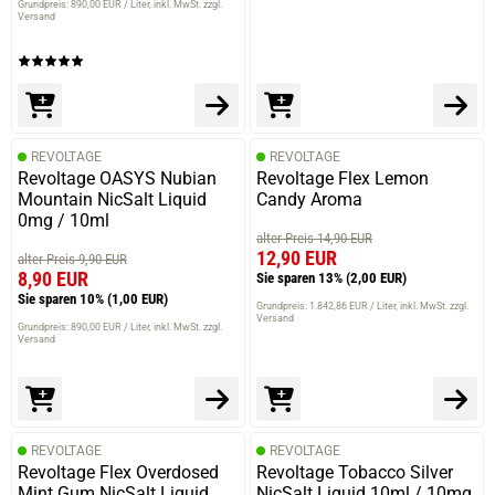
Grundpreis: 890,00 EUR / Liter
inkl. MwSt. zzgl.
Versand
REVOLTAGE
REVOLTAGE
Revoltage OASYS Nubian
Revoltage Flex Lemon
Mountain NicSalt Liquid
Candy Aroma
0mg / 10ml
alter Preis 14,90 EUR
12,90 EUR
alter Preis 9,90 EUR
8,90 EUR
Sie sparen 13%
(2,00 EUR)
Sie sparen 10%
(1,00 EUR)
Grundpreis: 1.842,86 EUR / Liter
inkl. MwSt. zzgl.
Versand
Grundpreis: 890,00 EUR / Liter
inkl. MwSt. zzgl.
Versand
REVOLTAGE
REVOLTAGE
Revoltage Flex Overdosed
Revoltage Tobacco Silver
Mint Gum NicSalt Liquid
NicSalt Liquid 10ml / 10mg