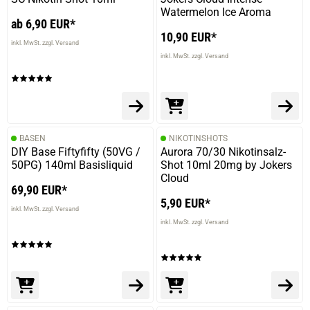
Watermelon Ice Aroma
ab 6,90 EUR*
10,90 EUR*
inkl. MwSt. zzgl. Versand
inkl. MwSt. zzgl. Versand
BASEN
NIKOTINSHOTS
DIY Base Fiftyfifty (50VG /
Aurora 70/30 Nikotinsalz-
prev
next
50PG) 140ml Basisliquid
Shot 10ml 20mg by Jokers
Cloud
69,90 EUR*
5,90 EUR*
inkl. MwSt. zzgl. Versand
inkl. MwSt. zzgl. Versand