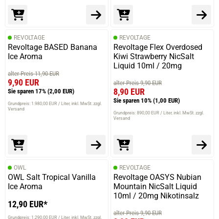
REVOLTAGE
REVOLTAGE
Revoltage BASED Banana
Revoltage Flex Overdosed
Ice Aroma
Kiwi Strawberry NicSalt
Liquid 10ml / 20mg
alter Preis 11,90 EUR
9,90 EUR
alter Preis 9,90 EUR
8,90 EUR
Sie sparen 17%
(2,00 EUR)
Sie sparen 10%
(1,00 EUR)
Grundpreis: 1.980,00 EUR / Liter
inkl. MwSt. zzgl.
Versand
Grundpreis: 890,00 EUR / Liter
inkl. MwSt. zzgl.
Versand
OWL
REVOLTAGE
OWL Salt Tropical Vanilla
Revoltage OASYS Nubian
Ice Aroma
Mountain NicSalt Liquid
10ml / 20mg Nikotinsalz
12,90 EUR*
alter Preis 9,90 EUR
Grundpreis: 1.290,00 EUR / Liter
inkl. MwSt. zzgl.