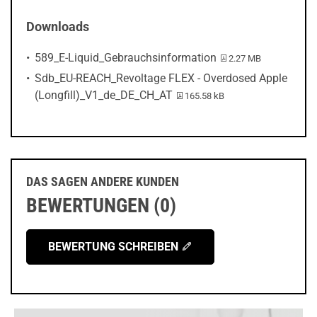
Downloads
PDF-Datei:
589_E-Liquid_Gebrauchsinformation
2.27 MB
Sdb_EU-REACH_Revoltage FLEX - Overdosed Apple
PDF-Datei:
(Longfill)_V1_de_DE_CH_AT
165.58 kB
DAS SAGEN ANDERE KUNDEN
BEWERTUNGEN (0)
BEWERTUNG SCHREIBEN