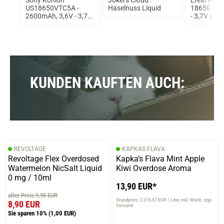
US18650VTC5A -
Haselnuss Liquid
18650 35
2600mAh, 3,6V - 3,7V
- 3,7V Li-I
Flat Top 35A
(FlatTop) 
ungeschützt
KUNDEN KAUFTEN AUCH:
REVOLTAGE
KAPKAS FLAVA
Revoltage Flex Overdosed
Kapka’s Flava Mint Apple
Watermelon NicSalt Liquid
Kiwi Overdose Aroma
0 mg / 10ml
13,90 EUR*
alter Preis 9,90 EUR
Grundpreis: 2.316,67 EUR / Liter
inkl. MwSt. zzgl.
8,90 EUR
Versand
Sie sparen 10%
(1,00 EUR)