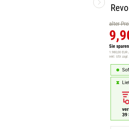
Revo
alter Pr
9,9
Sie spare
1.980,00 EUR /
inkl. USt
zzgl
Sof
Lie
ve
38