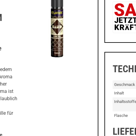
M
e
TECH
 jedem
 Aroma
cher
Geschmack
oma ist
Inhalt
laublich
Inhaltsstoff
le für
Flasche
LIEF
me