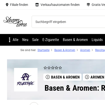
Filiale finden
Verkaufsautomaten finden
Gratis V
Steam time
Alle
Neu
Sale
E-Zigarette
Basen & Aromen
Liquids
Sie sind hier:
Startseite
Basen & Aromen
Aromen
Revolta
BASEN & AROMEN
AROMEN
Basen & Aromen: R