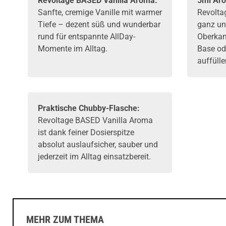
Revoltage
BASED Vanilla Aroma:
5ml Aro
Sanfte, cremige Vanille mit warmer
Revolta
Tiefe – dezent süß und wunderbar
ganz un
rund für entspannte AllDay-
Oberkan
Momente im Alltag.
Base
od
auffülle
Praktische Chubby-Flasche:
Revoltage BASED Vanilla Aroma
ist dank feiner Dosierspitze
absolut auslaufsicher, sauber und
jederzeit im Alltag einsatzbereit.
MEHR ZUM THEMA