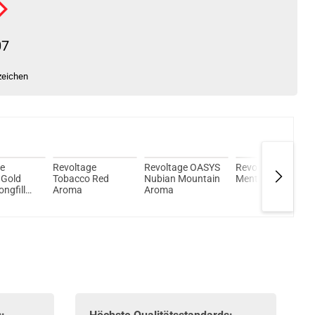
07
zeichen
ge
Revoltage
Revoltage OASYS
Revoltage BASED
 Gold
Tobacco Red
Nubian Mountain
Menthol Aroma
ngfill
Aroma
Aroma