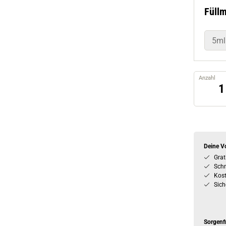
Füll
5ml
Anzahl
Deine Vo
Grat
Schn
Kos
Sich
Sorgenf