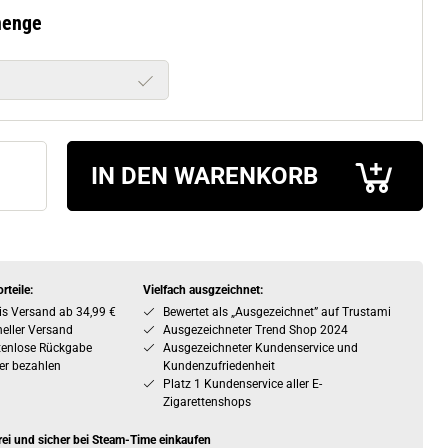
menge
IN DEN WARENKORB
rteile:
Vielfach ausgzeichnet:
is Versand ab 34,99 €
Bewertet als „Ausgezeichnet” auf Trustami
eller Versand
Ausgezeichneter Trend Shop 2024
tenlose Rückgabe
Ausgezeichneter Kundenservice und
er bezahlen
Kundenzufriedenheit
Platz 1 Kundenservice aller E-
Zigarettenshops
rei und sicher bei Steam-Time einkaufen