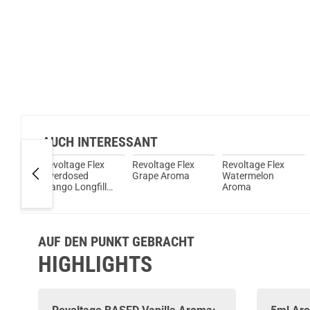
AUCH INTERESSANT
Flex
Revoltage Flex
Revoltage Flex
Revoltage Flex
a
Overdosed
Grape Aroma
Watermelon
Mango Longfill
Aroma
Aroma
AUF DEN PUNKT GEBRACHT
HIGHLIGHTS