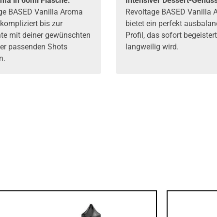
ma in 60ml Flasche:
Intensiver Dessert-Genuss
ge BASED Vanilla Aroma
Revoltage BASED Vanilla 
kompliziert bis zur
bietet ein perfekt ausbalan
te mit deiner gewünschten
Profil, das sofort begeister
er passenden
Shots
langweilig wird.
n.