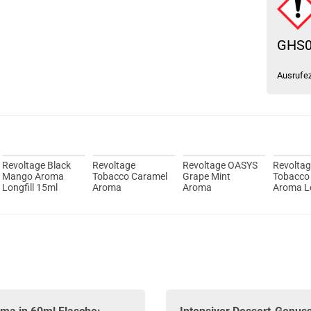
GHS
Ausrufe
Revoltage Black
Revoltage
Revoltage OASYS
Revolta
Mango Aroma
Tobacco Caramel
Grape Mint
Tobacco
Longfill 15ml
Aroma
Aroma
Aroma Lo
15ml