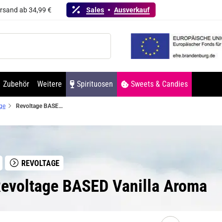
ersand ab 34,99 €
Sales
Ausverkauf
Zubehör
Weitere
Spirituosen
Sweets & Candies
ge
Revoltage BASED Vanilla Aroma
REVOLTAGE
evoltage BASED Vanilla Aroma