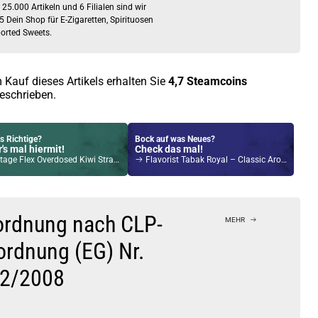
 25.000 Artikeln und 6 Filialen sind wir
5 Dein Shop für E-Zigaretten, Spirituosen
orted Sweets.
 Kauf dieses Artikels erhalten Sie
4,7
Steamcoins
eschrieben.
s Richtige?
Bock auf was Neues?
's mal hiermit!
Check das mal!
 Flex Overdosed Kiwi Strawberry Longfill Aroma
Flavorist Tabak Royal – Classic Aroma
Kröten sparen?
l hier!
Pado Pod System Kit Blau
ordnung nach CLP-
MEHR
ordnung (EG) Nr.
2/2008