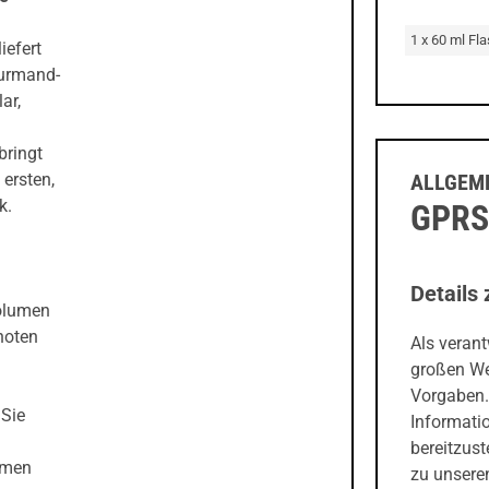
1 x 60 ml Fl
iefert
ourmand-
ar,
bringt
ALLGEME
ersten,
k.
GPRS
Details 
Volumen
hoten
Als veran
großen We
Vorgaben.
 Sie
Informati
bereitzust
umen
zu unseren