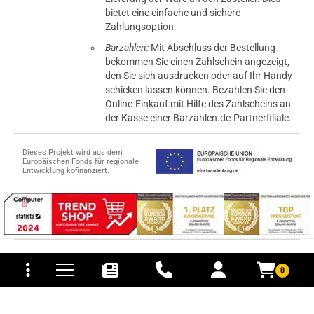
bietet eine einfache und sichere
Zahlungsoption.
Barzahlen:
Mit Abschluss der Bestellung
bekommen Sie einen Zahlschein angezeigt,
den Sie sich ausdrucken oder auf Ihr Handy
schicken lassen können. Bezahlen Sie den
Online-Einkauf mit Hilfe des Zahlscheins an
der Kasse einer Barzahlen.de-Partnerfiliale.
Dieses Projekt wird aus dem
Europäischen Fonds für regionale
Entwicklung kofinanziert.
tomaten
fer- und Versandkosten
© 2015-2026 PB-ViGoods GmbH
0
*Preise inkl. Mehrwertsteuer, zzgl.
Versandkosten
.