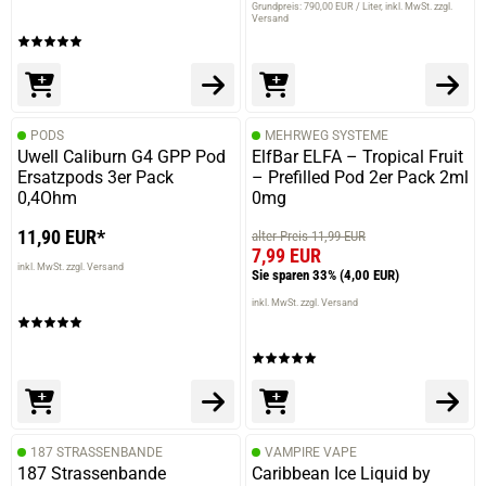
Grundpreis: 790,00 EUR / Liter
inkl. MwSt. zzgl.
Versand
PODS
MEHRWEG SYSTEME
Uwell Caliburn G4 GPP Pod
ElfBar ELFA – Tropical Fruit
Ersatzpods 3er Pack
– Prefilled Pod 2er Pack 2ml
0,4Ohm
0mg
11,90 EUR*
alter Preis 11,99 EUR
7,99 EUR
inkl. MwSt. zzgl. Versand
Sie sparen 33%
(4,00 EUR)
inkl. MwSt. zzgl. Versand
187 STRASSENBANDE
VAMPIRE VAPE
187 Strassenbande
Caribbean Ice Liquid by