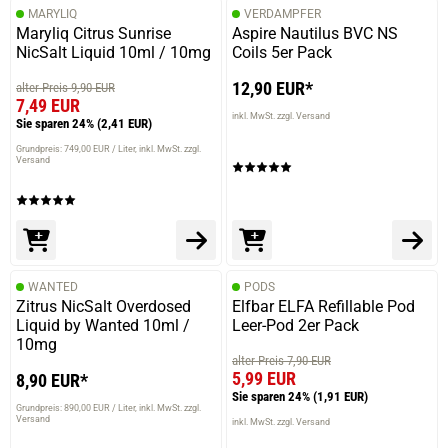
MARYLIQ
VERDAMPFER
Maryliq Citrus Sunrise
Aspire Nautilus BVC NS
NicSalt Liquid 10ml / 10mg
Coils 5er Pack
12,90 EUR*
alter Preis 9,90 EUR
7,49 EUR
inkl. MwSt. zzgl. Versand
Sie sparen 24%
(2,41 EUR)
Grundpreis: 749,00 EUR / Liter
inkl. MwSt. zzgl.
Versand
WANTED
PODS
Zitrus NicSalt Overdosed
Elfbar ELFA Refillable Pod
Liquid by Wanted 10ml /
Leer-Pod 2er Pack
10mg
alter Preis 7,90 EUR
5,99 EUR
8,90 EUR*
Sie sparen 24%
(1,91 EUR)
Grundpreis: 890,00 EUR / Liter
inkl. MwSt. zzgl.
Versand
inkl. MwSt. zzgl. Versand