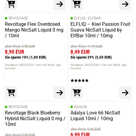
REVOLTAGE
ELFLIQ - ELFBAR
Revoltage Flex Overdosed
ELFLIQ – Kiwi Passion Fruit
Mango NicSalt Liquid 0 mg
Guava NicSalt Liquid by
/ 10ml
ElfBar 10ml / 10mg
alter Preis 9,90 EUR
alter Preis 11,99 EUR
8,90 EUR
8,49 EUR
Sie sparen 10%
(1,00 EUR)
Sie sparen 29%
(3,50 EUR)
Grundpreis: 890,00 EUR / Liter
inkl. MwSt. zzgl.
Grundpreis: 849,00 EUR / Liter
inkl. MwSt. zzgl.
Versand
Versand
REVOLTAGE
ADALYA
Revoltage Black Blueberry
Adalya Love 66 NicSalt
Hybrid NicSalt Liquid 0 mg /
Liquid 10ml / 10mg
10ml
alter Preis 9,90 EUR
6,99 EUR
alter Preis 9,90 EUR