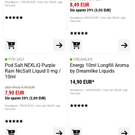
Grundpreis: 1.090,00 EUR / Liter
inkl. MwSt. zzgl.
8,49 EUR
Versand
Sie sparen 29%
(3,50 EUR)
Grundpreis: 849,00 EUR / Liter
inkl. MwSt. zzgl.
Versand
POD SALT
DREAMLIKE
Pod Salt NEXLiQ Purple
Energy 10ml Longfill Aroma
Rain NicSalt Liquid 0 mg /
by Dreamlike Liquids
10ml
14,90 EUR*
alter Preis 9,90 EUR
Grundpreis: 1.490,00 EUR / Liter
inkl. MwSt. zzgl.
7,90 EUR
Versand
Sie sparen 20%
(2,00 EUR)
Grundpreis: 790,00 EUR / Liter
inkl. MwSt. zzgl.
Versand