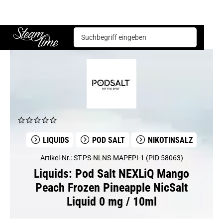
Liquids
Pod Salt
Pod Salt NEXLiQ Mango Peach Frozen Pineapple NicSalt Liquid 0 mg / 10ml
Steam time
LIQUIDS
POD SALT
NIKOTINSALZ
Artikel-Nr.: ST-PS-NLNS-MAPEPI-1 (PID 58063)
Liquids: Pod Salt NEXLiQ Mango
Peach Frozen Pineapple NicSalt
Liquid 0 mg / 10ml