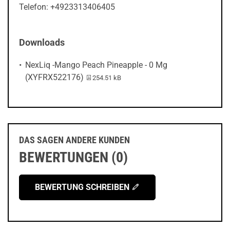
Telefon: +4923313406405
Downloads
NexLiq -Mango Peach Pineapple - 0 Mg
PDF-Datei:
(XYFRX522176)
254.51 kB
DAS SAGEN ANDERE KUNDEN
BEWERTUNGEN (0)
BEWERTUNG SCHREIBEN