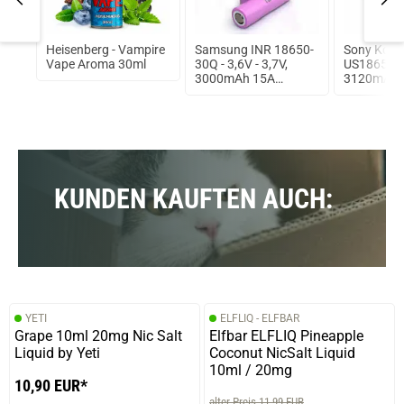
Heisenberg - Vampire
Samsung INR 18650-
Sony Koni
oma
Vape Aroma 30ml
30Q - 3,6V - 3,7V,
US18650V
3000mAh 15A
3120mAh, 3
ungeschützt Lithium
Flat Top 3
Ionen Akku
ungeschüt
KUNDEN KAUFTEN AUCH:
YETI
ELFLIQ - ELFBAR
Grape 10ml 20mg Nic Salt
Elfbar ELFLIQ Pineapple
Liquid by Yeti
Coconut NicSalt Liquid
10ml / 20mg
10,90 EUR*
alter Preis 11,99 EUR