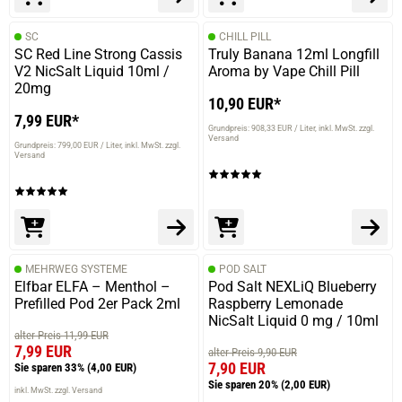
SC
CHILL PILL
SC Red Line Strong Cassis
Truly Banana 12ml Longfill
V2 NicSalt Liquid 10ml /
Aroma by Vape Chill Pill
20mg
10,90 EUR*
7,99 EUR*
Grundpreis: 908,33 EUR / Liter
inkl. MwSt. zzgl.
Versand
Grundpreis: 799,00 EUR / Liter
inkl. MwSt. zzgl.
Versand
MEHRWEG SYSTEME
POD SALT
Elfbar ELFA – Menthol –
Pod Salt NEXLiQ Blueberry
Prefilled Pod 2er Pack 2ml
Raspberry Lemonade
NicSalt Liquid 0 mg / 10ml
alter Preis 11,99 EUR
7,99 EUR
alter Preis 9,90 EUR
7,90 EUR
Sie sparen 33%
(4,00 EUR)
Sie sparen 20%
(2,00 EUR)
inkl. MwSt. zzgl. Versand