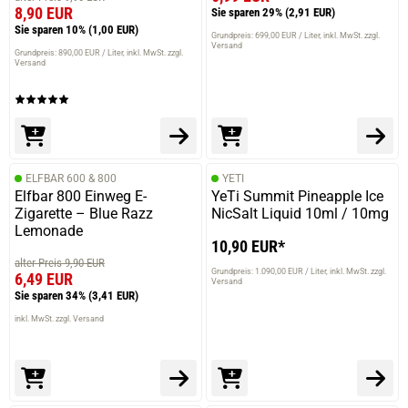
8,90 EUR
Sie sparen 29%
(2,91 EUR)
Sie sparen 10%
(1,00 EUR)
Grundpreis: 699,00 EUR / Liter
inkl. MwSt. zzgl.
Versand
Grundpreis: 890,00 EUR / Liter
inkl. MwSt. zzgl.
Versand
ELFBAR 600 & 800
YETI
Elfbar 800 Einweg E-
YeTi Summit Pineapple Ice
Zigarette – Blue Razz
NicSalt Liquid 10ml / 10mg
Lemonade
10,90 EUR*
alter Preis 9,90 EUR
Grundpreis: 1.090,00 EUR / Liter
inkl. MwSt. zzgl.
6,49 EUR
Versand
Sie sparen 34%
(3,41 EUR)
inkl. MwSt. zzgl. Versand