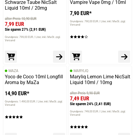
Schwarze Taube NicSalt
Vampire Vape 0mg / 10ml
Liquid 10ml / 20mg
7,90 EUR*
alter Preis 10,90 EUR
Grundpreis: 790,00 EUR / Liter
inkl. MwSt. zzgl.
7,99 EUR
Versand
Sie sparen 27%
(2,91 EUR)
Grundpreis: 799,00 EUR / Liter
inkl. MwSt. zzgl.
Versand
MAZA
MARYLIQ
Yoco de Coco 10ml Longfill
Maryliq Lemon Lime NicSalt
Aroma by MaZa
Liquid 10ml / 10mg
14,90 EUR*
alter Preis 9,90 EUR
7,49 EUR
Grundpreis: 1.490,00 EUR / Liter
inkl. MwSt. zzgl.
Sie sparen 24%
(2,41 EUR)
Versand
Grundpreis: 749,00 EUR / Liter
inkl. MwSt. zzgl.
Versand