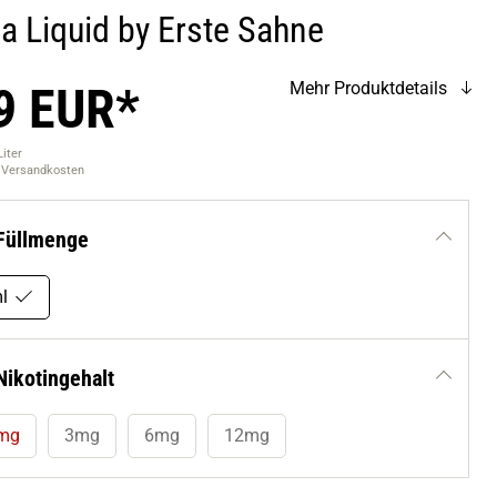
ja Liquid by Erste Sahne
9 EUR*
Mehr Produktdetails
Liter
. Versandkosten
Füllmenge
l
Nikotingehalt
mg
3mg
6mg
12mg