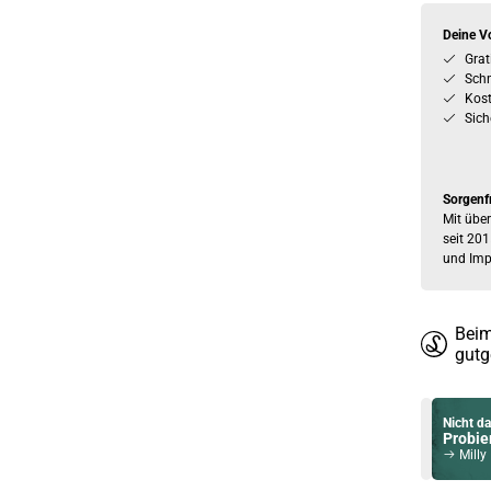
Deine Vo
Grat
Schn
Kos
Sich
Sorgenf
Mit über
seit 201
und Imp
Beim
gutg
Nicht da
Probier
Milly I