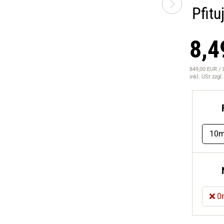
Pfitu
8,4
849,00 EUR / 
inkl. USt
zzgl
10m
0