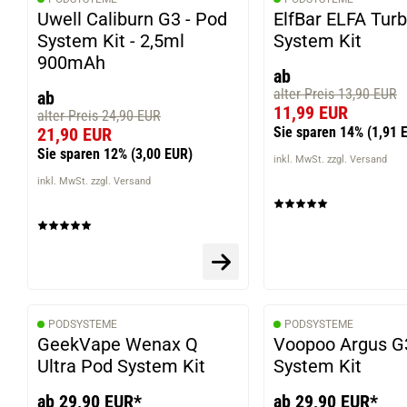
Uwell Caliburn G3 - Pod
ElfBar ELFA Tur
System Kit - 2,5ml
System Kit
900mAh
ab
alter Preis 13,90 EUR
ab
11,99 EUR
alter Preis 24,90 EUR
Sie sparen 14%
(1,91 
21,90 EUR
Sie sparen 12%
(3,00 EUR)
inkl. MwSt. zzgl. Versand
inkl. MwSt. zzgl. Versand
PODSYSTEME
PODSYSTEME
GeekVape Wenax Q
Voopoo Argus G
Ultra Pod System Kit
System Kit
ab 29,90 EUR*
ab 29,90 EUR*