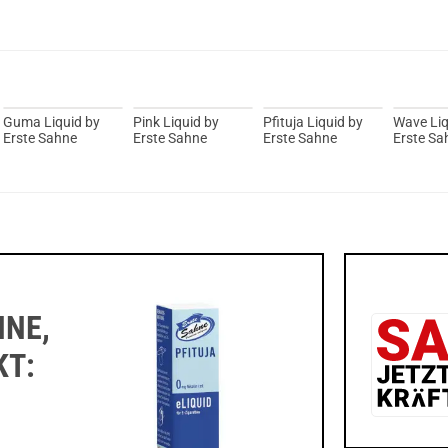
Du willst 
Schau ma
Ijoy Luna
Guma Liquid by
Pink Liquid by
Pfituja Liquid by
Wave Liq
Erste Sahne
Erste Sahne
Erste Sahne
Erste Sa
HNE,
KT: