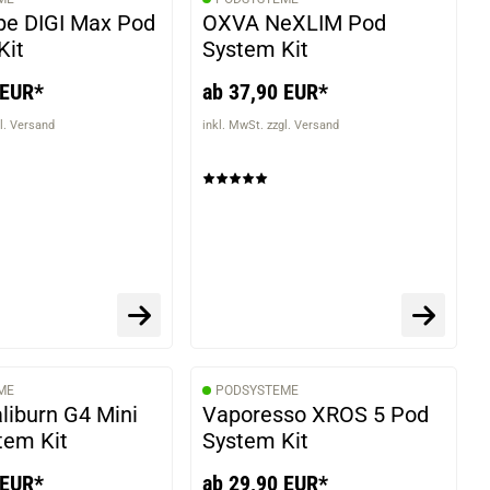
e DIGI Max Pod
OXVA NeXLIM Pod
Kit
System Kit
 EUR*
ab 37,90 EUR*
l. Versand
inkl. MwSt. zzgl. Versand
ME
PODSYSTEME
liburn G4 Mini
Vaporesso XROS 5 Pod
tem Kit
System Kit
 EUR*
ab 29,90 EUR*