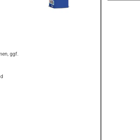
men, ggf.
nd