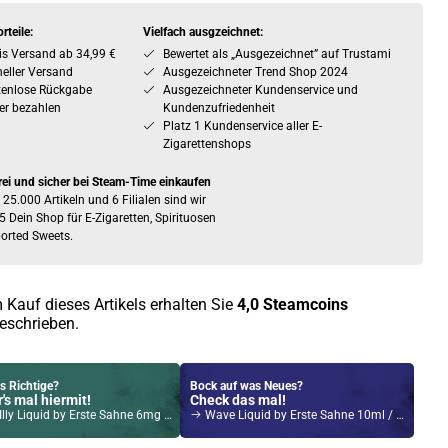
rteile:
Vielfach ausgzeichnet:
is Versand ab 34,99 €
Bewertet als „Ausgezeichnet” auf Trustami
eller Versand
Ausgezeichneter Trend Shop 2024
tenlose Rückgabe
Ausgezeichneter Kundenservice und
er bezahlen
Kundenzufriedenheit
Platz 1 Kundenservice aller E-
Zigarettenshops
rei und sicher bei Steam-Time einkaufen
 25.000 Artikeln und 6 Filialen sind wir
5 Dein Shop für E-Zigaretten, Spirituosen
orted Sweets.
 Kauf dieses Artikels erhalten Sie
4,0
Steamcoins
eschrieben.
s Richtige?
Bock auf was Neues?
's mal hiermit!
Check das mal!
lly Liquid by Erste Sahne 6mg / 10ml
Wave Liquid by Erste Sahne 10ml / 3mg