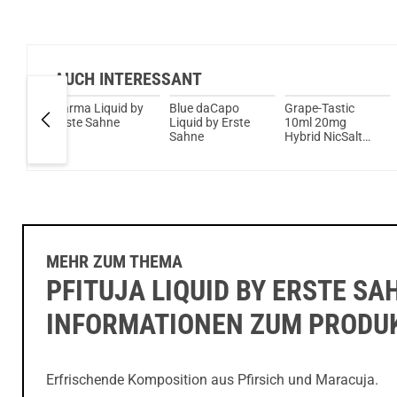
AUCH INTERESSANT
 Red
Karma Liquid by
Blue daCapo
Grape-Tastic
l
Erste Sahne
Liquid by Erste
10ml 20mg
uid by
Sahne
Hybrid NicSalt
Liquid by Erste
Sahne
MEHR ZUM THEMA
PFITUJA LIQUID BY ERSTE SA
INFORMATIONEN ZUM PRODU
Erfrischende Komposition aus Pfirsich und Maracuja.