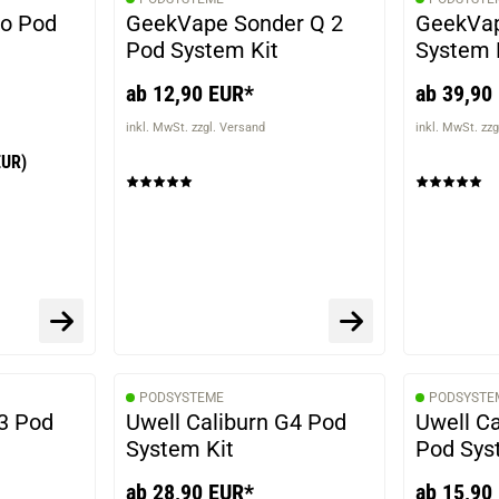
bo Pod
GeekVape Sonder Q 2
GeekVap
Pod System Kit
System 
ab 12,90 EUR*
ab 39,90
inkl. MwSt. zzgl. Versand
inkl. MwSt. zzg
EUR)
PODSYSTEME
PODSYSTE
3 Pod
Uwell Caliburn G4 Pod
Uwell Ca
System Kit
Pod Sys
ab 28,90 EUR*
ab 15,90