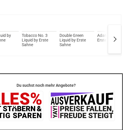
Kröten sparen?
l hier!
 1,4ml 350mAh Pod System Kit Rot
uid by
Tobacco No. 3
Double Green
Adam Liquid by
hne
Liquid by Erste
Liquid by Erste
Erste Sahne
Sahne
Sahne
Du suchst noch mehr Angebote?