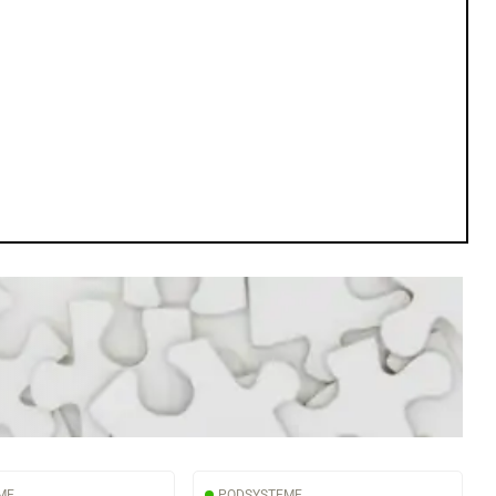
ME
PODSYSTEME