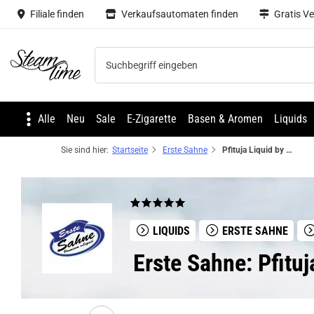
Filiale finden
Verkaufsautomaten finden
Gratis V
Steam time
Alle
Neu
Sale
E-Zigarette
Basen & Aromen
Liquids
Sie sind hier:
Startseite
Erste Sahne
Pfituja Liquid by Erste Sahne
LIQUIDS
ERSTE SAHNE
Erste Sahne: Pfituj