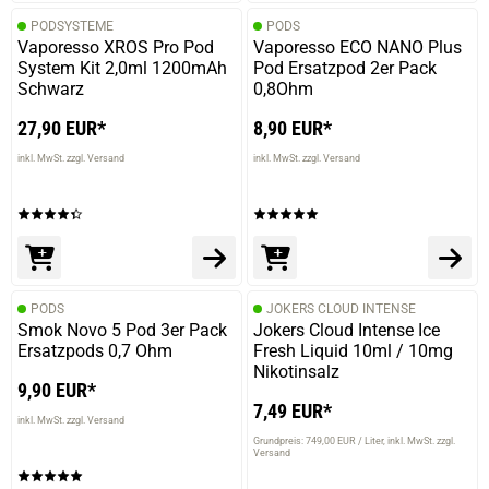
PODSYSTEME
PODS
Vaporesso XROS Pro Pod
Vaporesso ECO NANO Plus
System Kit 2,0ml 1200mAh
Pod Ersatzpod 2er Pack
Schwarz
0,8Ohm
27,90 EUR*
8,90 EUR*
inkl. MwSt. zzgl. Versand
inkl. MwSt. zzgl. Versand
PODS
JOKERS CLOUD INTENSE
Smok Novo 5 Pod 3er Pack
Jokers Cloud Intense Ice
Ersatzpods 0,7 Ohm
Fresh Liquid 10ml / 10mg
Nikotinsalz
9,90 EUR*
7,49 EUR*
inkl. MwSt. zzgl. Versand
Grundpreis: 749,00 EUR / Liter
inkl. MwSt. zzgl.
Versand