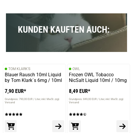
KUNDEN KAUFTEN AUCH:
TOM KLARK'S
OWL
Blauer Rausch 10ml Liquid
Frozen OWL Tobacco
by Tom Klark´s 6mg / 10ml
NicSalt Liquid 10ml / 10mg
7,90 EUR*
8,49 EUR*
Grundpreis: 790,00 EUR / Liter
inkl. MwSt. zzgl.
Grundpreis: 849,00 EUR / Liter
inkl. MwSt. zzgl.
Versand
Versand