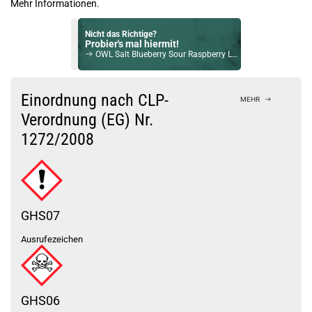
Mehr Informationen.
Nicht das Richtige?
Probier's mal hiermit!
OWL Salt Blueberry Sour Raspberry Longfill Aroma
Bock auf was Neues?
Check das mal!
Einordnung nach CLP-
MEHR
The Vaping Flavour The Legend NicSalt Liquid 10ml / 20mg
Verordnung (EG) Nr.
1272/2008
Du willst Kröten sparen?
Schau mal hier!
Vaptio Pado Pod System Kit Blau
GHS07
Ausrufezeichen
GHS06