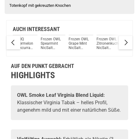
Totenkopf mit gekreuzten Knochen
AUCH INTERESSANT
y
OWLIQ
Frozen OWL
Frozen OWL
Frozen OWL
Frozen 
Watermelon
Spearmint
Grape Mint
Zitronenkuchen
Menthol
Blackcurrant
NicSalt
NicSalt
NicSalt
NicSalt
NicSalt
Liquid
Liquid
Liquid
Liquid
Liquid
AUF DEN PUNKT GEBRACHT
HIGHLIGHTS
OWL
Smoke Leaf Virginia Blend Liquid:
Klassischer Virginia Tabak – helles Profil,
angenehm mild und mit einer natürlichen Süße.