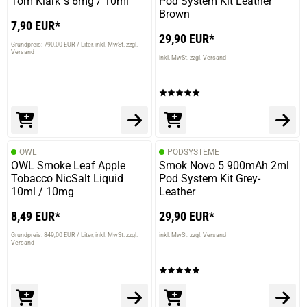
Tom Klark´s 6mg / 10ml
Pod System Kit Leather
Brown
7,90 EUR*
29,90 EUR*
Grundpreis: 790,00 EUR / Liter
inkl. MwSt. zzgl.
Versand
inkl. MwSt. zzgl. Versand
OWL
PODSYSTEME
OWL Smoke Leaf Apple
Smok Novo 5 900mAh 2ml
Tobacco NicSalt Liquid
Pod System Kit Grey-
10ml / 10mg
Leather
8,49 EUR*
29,90 EUR*
Grundpreis: 849,00 EUR / Liter
inkl. MwSt. zzgl.
inkl. MwSt. zzgl. Versand
Versand