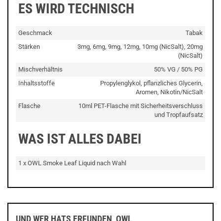
ES WIRD TECHNISCH
Geschmack
Tabak
Stärken
3mg, 6mg, 9mg, 12mg, 10mg (NicSalt), 20mg
(NicSalt)
Mischverhältnis
50% VG / 50% PG
Inhaltsstoffe
Propylenglykol, pflanzliches Glycerin,
Aromen, Nikotin/NicSalt
Flasche
10ml PET-Flasche mit Sicherheitsverschluss
und Tropfaufsatz
WAS IST ALLES DABEI
1 x OWL Smoke Leaf Liquid nach Wahl
UND WER HATS ERFUNDEN, OWL