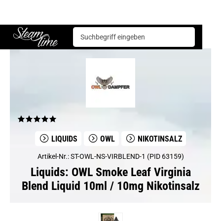
Liquids
OWL
OWL Smoke Leaf Virginia Blend Liquid 10ml / 10mg Nikotinsalz
Steam time
LIQUIDS
OWL
NIKOTINSALZ
Artikel-Nr.: ST-OWL-NS-VIRBLEND-1 (PID 63159)
Liquids: OWL Smoke Leaf Virginia
Blend Liquid 10ml / 10mg Nikotinsalz