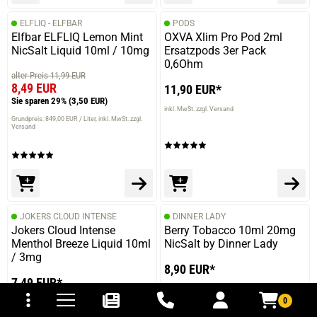
ELFLIQ - ELFBAR
PODS
Elfbar ELFLIQ Lemon Mint
OXVA Xlim Pro Pod 2ml
NicSalt Liquid 10ml / 10mg
Ersatzpods 3er Pack
0,6Ohm
alter Preis 11,99 EUR
8,49 EUR
11,90 EUR*
Sie sparen 29%
(3,50 EUR)
inkl. MwSt. zzgl. Versand
Grundpreis: 849,00 EUR / Liter
inkl. MwSt. zzgl.
Versand
JOKERS CLOUD INTENSE
DINNER LADY
Jokers Cloud Intense
Berry Tobacco 10ml 20mg
Menthol Breeze Liquid 10ml
NicSalt by Dinner Lady
/ 3mg
8,90 EUR*
tomaten
fer- und Versandkosten
7,49 EUR*
Grundpreis: 890,00 EUR / Liter
inkl. MwSt. zzgl.
Versand
0
Grundpreis: 749,00 EUR / Liter
inkl. MwSt. zzgl.
Versand