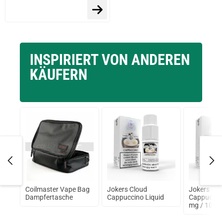
INSPIRIERT VON ANDEREN
KÄUFERN
 Pop
Coilmaster Vape Bag
Jokers Cloud
Jokers Cl
Dampfertasche
Cappuccino Liquid
Cappuccino
mg / 10ml