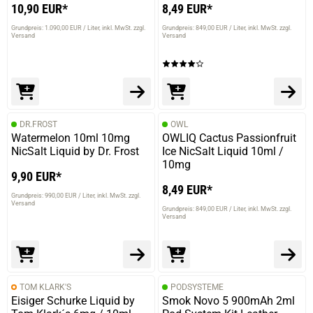
10,90 EUR*
8,49 EUR*
Grundpreis: 1.090,00 EUR / Liter
inkl. MwSt. zzgl.
Grundpreis: 849,00 EUR / Liter
inkl. MwSt. zzgl.
Versand
Versand
DR.FROST
OWL
Watermelon 10ml 10mg
OWLIQ Cactus Passionfruit
NicSalt Liquid by Dr. Frost
Ice NicSalt Liquid 10ml /
10mg
9,90 EUR*
8,49 EUR*
Grundpreis: 990,00 EUR / Liter
inkl. MwSt. zzgl.
Versand
Grundpreis: 849,00 EUR / Liter
inkl. MwSt. zzgl.
Versand
TOM KLARK'S
PODSYSTEME
Eisiger Schurke Liquid by
Smok Novo 5 900mAh 2ml