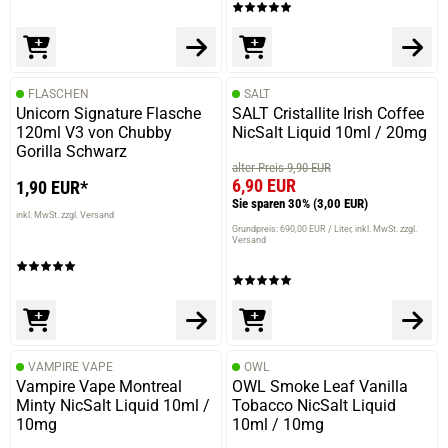
FLASCHEN
SALT
Unicorn Signature Flasche
SALT Cristallite Irish Coffee
120ml V3 von Chubby
NicSalt Liquid 10ml / 20mg
Gorilla Schwarz
alter Preis 9,90 EUR
6,90 EUR
1,90 EUR*
Sie sparen 30%
(3,00 EUR)
inkl. MwSt. zzgl. Versand
Grundpreis: 690,00 EUR / Liter
inkl. MwSt. zzgl.
Versand
VAMPIRE VAPE
OWL
Vampire Vape Montreal
OWL Smoke Leaf Vanilla
Minty NicSalt Liquid 10ml /
Tobacco NicSalt Liquid
10mg
10ml / 10mg