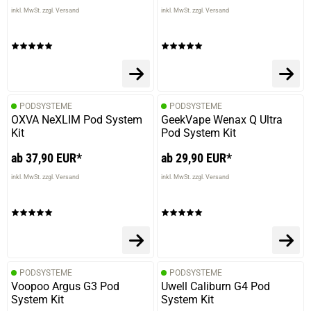
inkl. MwSt. zzgl. Versand
inkl. MwSt. zzgl. Versand
PODSYSTEME
PODSYSTEME
OXVA NeXLIM Pod System
GeekVape Wenax Q Ultra
Kit
Pod System Kit
ab 37,90 EUR*
ab 29,90 EUR*
inkl. MwSt. zzgl. Versand
inkl. MwSt. zzgl. Versand
PODSYSTEME
PODSYSTEME
prev
next
Voopoo Argus G3 Pod
Uwell Caliburn G4 Pod
System Kit
System Kit