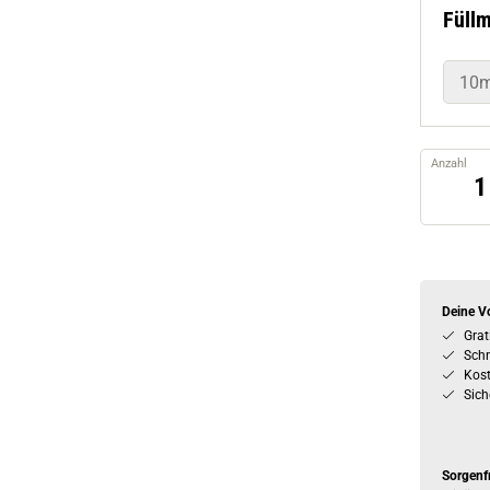
Füll
10m
Anzahl
Deine Vo
Grat
Schn
Kos
Sich
Sorgenf