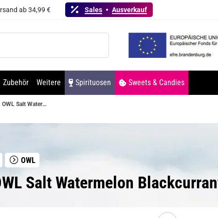
ersand ab 34,99 €
Sales
Ausverkauf
Zubehör
Weitere
Spirituosen
Sweets & Candies
OWL Salt Watermelon Blackcurrant Aroma
OWL
WL Salt Watermelon Blackcurran