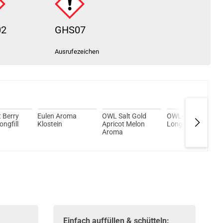
02
GHS07
Ausrufezeichen
 Berry
Eulen Aroma
OWL Salt Gold
OWL Salt Mango
ongfill
Klostein
Apricot Melon
Longfill Aroma
Aroma
Einfach auffüllen & schütteln: