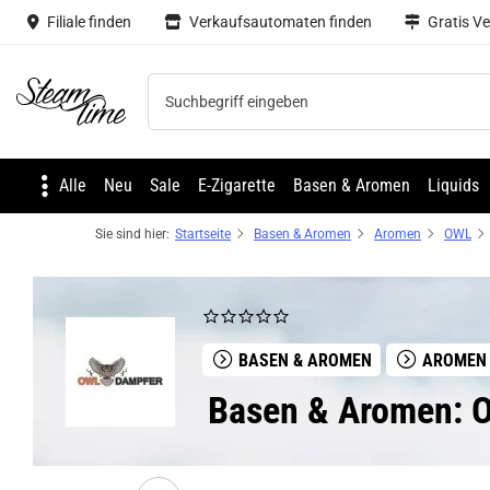
Filiale finden
Verkaufsautomaten finden
Gratis V
Steam time
Alle
Neu
Sale
E-Zigarette
Basen & Aromen
Liquids
Sie sind hier:
Startseite
Basen & Aromen
Aromen
OWL
BASEN & AROMEN
AROMEN
Basen & Aromen: O