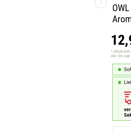
OWL 
Aro
12,
1.290,00 EUR /
inkl. USt
zzgl
Sof
Lie
ve
Se