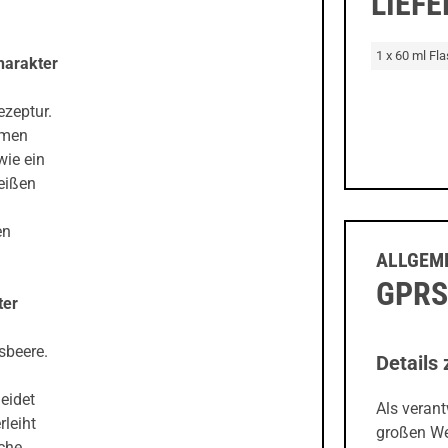
LIEF
1 x 60 ml Fl
harakter
ezeptur.
aumen
wie ein
eißen
en
ALLGEME
GPRS
ter
sbeere.
Details 
eidet
Als veran
leiht
großen We
che