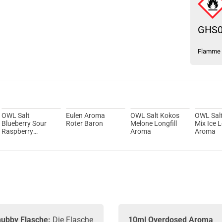
GHS
Flamme
OWL Salt
Eulen Aroma
OWL Salt Kokos
OWL Salt
Blueberry Sour
Roter Baron
Melone Longfill
Mix Ice L
Raspberry
Aroma
Aroma
Longfill Aroma
ubby Flasche:
Die Flasche
10ml Overdosed Aroma