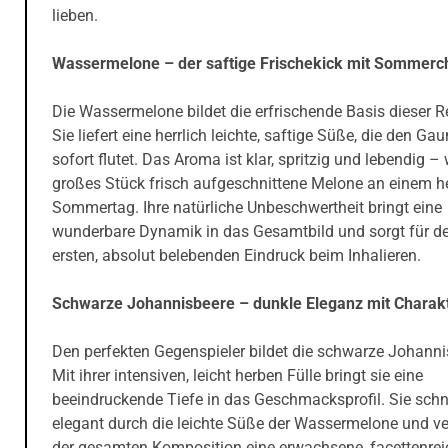
lieben.
Wassermelone – der saftige Frischekick mit Sommerc
Die Wassermelone bildet die erfrischende Basis dieser R
Sie liefert eine herrlich leichte, saftige Süße, die den G
sofort flutet. Das Aroma ist klar, spritzig und lebendig – 
großes Stück frisch aufgeschnittene Melone an einem h
Sommertag. Ihre natürliche Unbeschwertheit bringt eine
wunderbare Dynamik in das Gesamtbild und sorgt für d
ersten, absolut belebenden Eindruck beim Inhalieren.
Schwarze Johannisbeere – dunkle Eleganz mit Charak
Den perfekten Gegenspieler bildet die schwarze Johanni
Mit ihrer intensiven, leicht herben Fülle bringt sie eine
beeindruckende Tiefe in das Geschmacksprofil. Sie schn
elegant durch die leichte Süße der Wassermelone und ver
der gesamten Komposition eine erwachsene, facettenrei