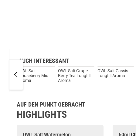
AUCH INTERESSANT
OWL Salt
OWL Salt Grape
OWL Salt Cassis
o
Gooseberry Mix
Berry Tea Longfill
Longfill Aroma
roma
Aroma
Aroma
AUF DEN PUNKT GEBRACHT
HIGHLIGHTS
OWL
Salt Watermelon
60ml Ch