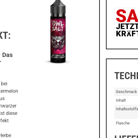
KT:
– Das
r
TECH
 bei
termelon
Geschmack
aus
Inhalt
chwarzer
Inhaltsstoff
st diese
fekt
Flasche
Herbe