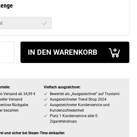
menge
l
IN DEN WARENKORB
rteile:
Vielfach ausgzeichnet:
is Versand ab 34,99 €
Bewertet als „Ausgezeichnet” auf Trustami
eller Versand
Ausgezeichneter Trend Shop 2024
tenlose Rückgabe
Ausgezeichneter Kundenservice und
er bezahlen
Kundenzufriedenheit
Platz 1 Kundenservice aller E-
Zigarettenshops
rei und sicher bei Steam-Time einkaufen