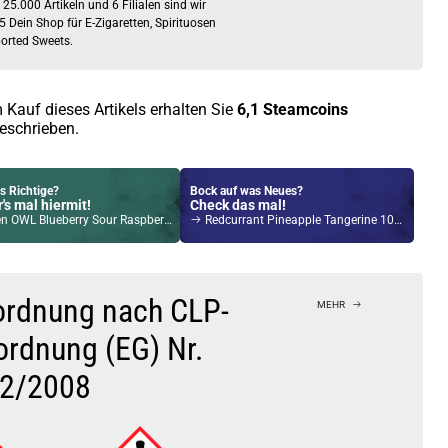
 25.000 Artikeln und 6 Filialen sind wir
5 Dein Shop für E-Zigaretten, Spirituosen
orted Sweets.
 Kauf dieses Artikels erhalten Sie
6,1
Steamcoins
eschrieben.
s Richtige?
Bock auf was Neues?
's mal hiermit!
Check das mal!
 Blueberry Sour Raspberry NicSalt Liquid 10ml / 10mg
Redcurrant Pineapple Tangerine 10ml Longfill Aroma by Fruit Bowl
Kröten sparen?
l hier!
 2,0ml 900mAh Pod System Kit Midnight Black
ordnung nach CLP-
MEHR
ordnung (EG) Nr.
2/2008