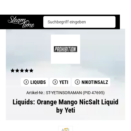
Liquids
YeTi
Orange Mango NicSalt Liquid by Yeti
Steam time
LIQUIDS
YETI
NIKOTINSALZ
Artikel-Nr.: ST-YETINSORAMAN (PID 47695)
Liquids: Orange Mango NicSalt Liquid
by Yeti