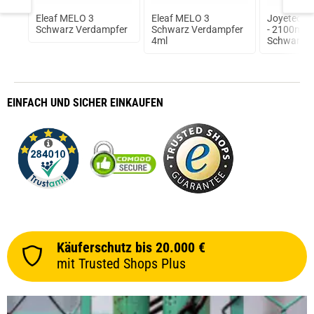
Eleaf MELO 3
Eleaf MELO 3
Joyetech 
Schwarz Verdampfer
Schwarz Verdampfer
- 2100mAh
4ml
Schwarz
EINFACH
UND SICHER
EINKAUFEN
Käuferschutz bis 20.000 €
mit Trusted Shops Plus