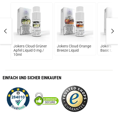
Jokers Cloud Grüner
Jokers Cloud Orange
Jokers Clo
Apfel Liquid 0 mg /
Breeze Liquid
Basic Liqu
k
10ml
EINFACH
UND SICHER
EINKAUFEN