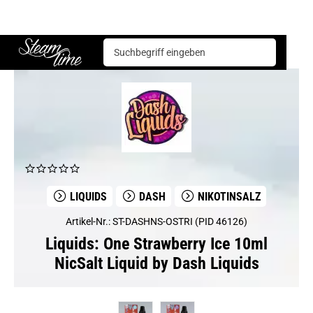
Liquids
Dash
One Strawberry Ice 10ml NicSalt Liquid by Dash Liquids
Steam time
LIQUIDS
DASH
NIKOTINSALZ
Artikel-Nr.: ST-DASHNS-OSTRI (PID 46126)
Liquids: One Strawberry Ice 10ml
NicSalt Liquid by Dash Liquids