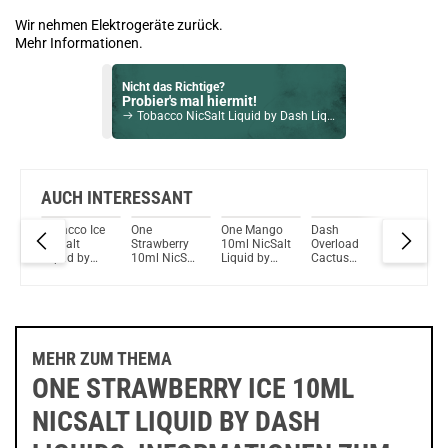
Wir nehmen Elektrogeräte zurück.
Mehr Informationen.
Nicht das Richtige?
Probier's mal hiermit!
Tobacco NicSalt Liquid by Dash Liquids 10ml / 10mg
Bock auf was Neues?
Check das mal!
Menthol-Erdbeere Liquid by SC 12mg / 10ml
AUCH INTERESSANT
y
Tobacco Ice
One
One Mango
Dash
Dash
Du willst Kröten sparen?
NicSalt
Strawberry
10ml NicSalt
Overload
Overloa
Schau mal hier!
Liquid by
10ml NicSalt
Liquid by
Cactus
Cherry
OneVape Air MOD 60 1500mAh 6,0ml Pod Kit Rot
uids
Dash Liquids
Liquid by
Dash Liquids
Strawberry
Sorbet
Dash Liquids
NicSalt
NicSalt
Liquid
Liquid
MEHR ZUM THEMA
ONE STRAWBERRY ICE 10ML
NICSALT LIQUID BY DASH