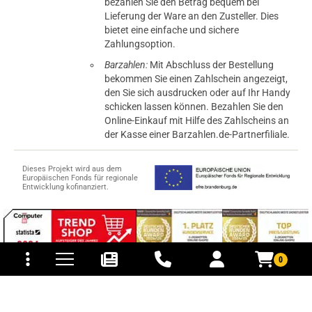
bezahlen Sie den Betrag bequem bei
Lieferung der Ware an den Zusteller. Dies
bietet eine einfache und sichere
Zahlungsoption.
Barzahlen:
Mit Abschluss der Bestellung
bekommen Sie einen Zahlschein angezeigt,
den Sie sich ausdrucken oder auf Ihr Handy
schicken lassen können. Bezahlen Sie den
Online-Einkauf mit Hilfe des Zahlscheins an
der Kasse einer Barzahlen.de-Partnerfiliale.
Dieses Projekt wird aus dem
Europäischen Fonds für regionale
Entwicklung kofinanziert.
tomaten
fer- und Versandkosten
0
© 2015-2026 PB-ViGoods GmbH
*Preise inkl. Mehrwertsteuer, zzgl.
Versandkosten
.