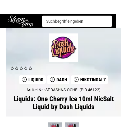
Liquids
Dash
One Cherry Ice 10ml NicSalt Liquid by Dash Liquids
Steam time
LIQUIDS
DASH
NIKOTINSALZ
Artikel-Nr.: ST-DASHNS-OCHEI (PID 46122)
Liquids: One Cherry Ice 10ml NicSalt
Liquid by Dash Liquids