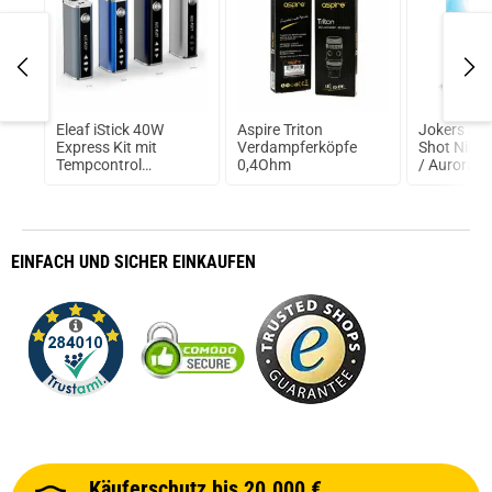
A
Eleaf iStick 40W
Aspire Triton
Jokers Clo
Express Kit mit
Verdampferköpfe
Shot Nikot
Tempcontrol
0,4Ohm
/ Aurora 7
2600mAh Box Mod
RMS
EINFACH
UND SICHER
EINKAUFEN
Käuferschutz bis 20.000 €