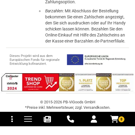
Zahlungsoption.
Barzahlen:
Mit Abschluss der Bestellung
bekommen Sie einen Zahlschein angezeigt,
den Sie sich ausdrucken oder auf Ihr Handy
schicken lassen können. Bezahlen Sie den
Online-Einkauf mit Hilfe des Zahlscheins an
der Kasse einer Barzahlen.de-Partnerfiliale.
Dieses Projekt wird aus dem
Europäischen Fonds für regionale
Entwicklung kofinanziert.
© 2015-2026 PB-ViGoods GmbH
*Preise inkl. Mehrwertsteuer, zzgl.
Versandkosten
.
tomaten
fer- und Versandkosten
0