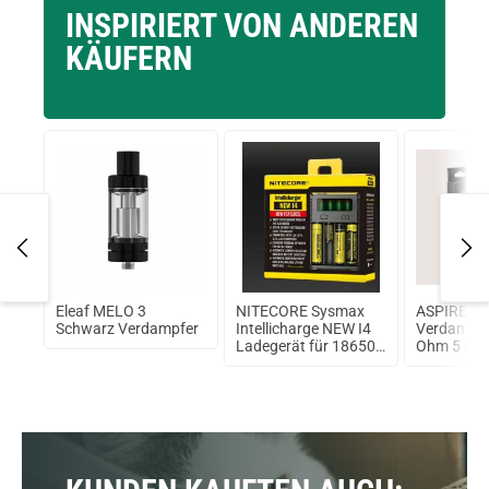
INSPIRIERT VON ANDEREN
KÄUFERN
ine
Eleaf MELO 3
NITECORE Sysmax
ASPIRE P
Schwarz Verdampfer
Intellicharge NEW I4
Verdampfe
Ladegerät für 18650
Ohm 5 Stü
Akku