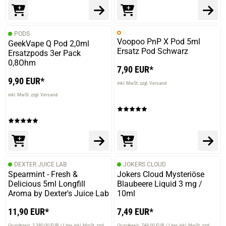
PODS
Voopoo PnP X Pod 5ml
GeekVape Q Pod 2,0ml
Ersatz Pod Schwarz
Ersatzpods 3er Pack
0,8Ohm
7,90 EUR*
9,90 EUR*
inkl. MwSt. zzgl. Versand
inkl. MwSt. zzgl. Versand
DEXTER JUICE LAB
JOKERS CLOUD
Spearmint - Fresh &
Jokers Cloud Mysteriöse
Delicious 5ml Longfill
Blaubeere Liquid 3 mg /
Aroma by Dexter's Juice Lab
10ml
11,90 EUR*
7,49 EUR*
Grundpreis: 2.380,00 EUR / Liter
inkl. MwSt. zzgl.
Grundpreis: 749,00 EUR / Liter
inkl. MwSt. zzgl.