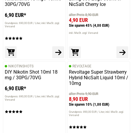
30PG/70VG
NicSalt Cherry Ice
6,90 EUR*
alter Preis 8,90 EUR
4,90 EUR
Grundpreis: 690,00 EUR / Liter
inkl. MwSt. zzgl.
Sie sparen 45%
(4,00 EUR)
Versand
inkl. MwSt. zzgl. Versand
NIKOTINSHOTS
REVOLTAGE
DIY Nikotin Shot 10ml 18
Revoltage Super Strawberry
mg / 30PG/70VG
Hybrid NicSalt Liquid 10ml /
10mg
6,90 EUR*
alter Preis 9,90 EUR
Grundpreis: 690,00 EUR / Liter
inkl. MwSt. zzgl.
8,90 EUR
Versand
Sie sparen 10%
(1,00 EUR)
Grundpreis: 890,00 EUR / Liter
inkl. MwSt. zzgl.
Versand