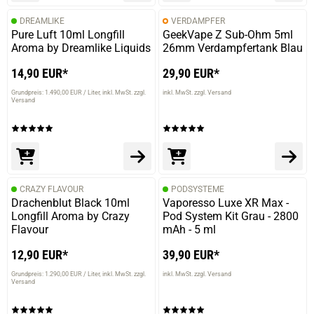
DREAMLIKE
VERDAMPFER
Pure Luft 10ml Longfill
GeekVape Z Sub-Ohm 5ml
Aroma by Dreamlike Liquids
26mm Verdampfertank Blau
14,90 EUR*
29,90 EUR*
Grundpreis: 1.490,00 EUR / Liter
inkl. MwSt. zzgl.
inkl. MwSt. zzgl. Versand
Versand
CRAZY FLAVOUR
PODSYSTEME
Drachenblut Black 10ml
Vaporesso Luxe XR Max -
Longfill Aroma by Crazy
Pod System Kit Grau - 2800
Flavour
mAh - 5 ml
12,90 EUR*
39,90 EUR*
Grundpreis: 1.290,00 EUR / Liter
inkl. MwSt. zzgl.
inkl. MwSt. zzgl. Versand
Versand