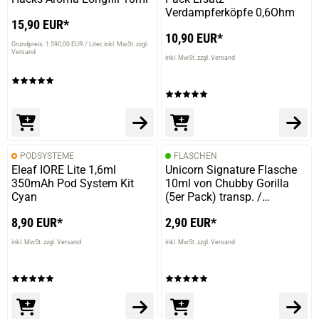
Verdampferköpfe 0,6Ohm
15,90 EUR*
10,90 EUR*
Grundpreis: 1.590,00 EUR / Liter
inkl. MwSt. zzgl.
Versand
inkl. MwSt. zzgl. Versand
PODSYSTEME
FLASCHEN
Eleaf IORE Lite 1,6ml
Unicorn Signature Flasche
350mAh Pod System Kit
10ml von Chubby Gorilla
Cyan
(5er Pack) transp. /
schwarze Kappe
8,90 EUR*
2,90 EUR*
inkl. MwSt. zzgl. Versand
inkl. MwSt. zzgl. Versand