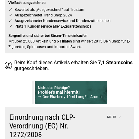
Vielfach ausgzeichnet:
Bewertet als „Ausgezeichnet” auf Trustami
Ausgezeichneter Trend Shop 2024
Ausgezeichneter Kundenservice und Kundenzufriedenheit
Platz 1 Kundenservice aller E-Zigarettenshops
Sorgenfrei und sicher bei Steam-Time einkaufen
Mit über 25.000 Artikeln und 6 Filialen sind wir seit 2015 Dein Shop für E-
Zigaretten, Spirituosen und Imported Sweets.
Beim Kauf dieses Artikels erhalten Sie
7,1
Steamcoins
gutgeschrieben.
Nicht das Richtige?
Probier's mal hiermit!
One Blueberry 10ml LongFill Aroma by Dash Liquids
Bock auf was Neues?
Check das mal!
Einordnung nach CLP-
MEHR
Jokers Cloud Intense Peach Ice Aroma
Verordnung (EG) Nr.
1272/2008
Du willst Kröten sparen?
Schau mal hier!