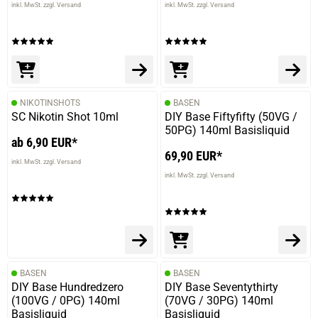
inkl. MwSt. zzgl. Versand
inkl. MwSt. zzgl. Versand
01.09.2022 — via
Trustedshops.de
Mihai P.
verifizierter Onlinekauf.
NIKOTINSHOTS
BASEN
SC Nikotin Shot 10ml
Die Bewertung erfolgte ohne Abgabe eines Kommentars
DIY Base Fiftyfifty (50VG /
50PG) 140ml Basisliquid
ab 6,90 EUR*
69,90 EUR*
inkl. MwSt. zzgl. Versand
inkl. MwSt. zzgl. Versand
BASEN
BASEN
DIY Base Hundredzero
DIY Base Seventythirty
(100VG / 0PG) 140ml
(70VG / 30PG) 140ml
Basisliquid
Basisliquid