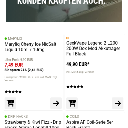
KUNDEN KAUFTEN AUCH:
MARYLIQ
GeekVape Legend 2 L200
Maryliq Cherry Ice NicSalt
200W Box Mod Akkuträger
Liquid 10ml / 10mg
Full Black
alter Preis 9,90 EUR
49,90 EUR*
7,49 EUR
Sie sparen 24%
(2,41 EUR)
inkl. MwSt. zzgl. Versand
Grundpreis: 749,00 EUR / Liter
inkl. MwSt. zzgl.
Versand
DRIP HACKS
COILS
Strawberry & Kiwi Fizz - Drip
Aspire AF Coil-Serie 5er
Hacks Aroma Longfill 10ml
Pack Ersatz