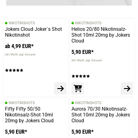
31.05.2024 — via
Trustedshops.de
Maik W.
verifizierter Onlinekauf.
NIKOTINSHOTS
NIKOTINSHOTS
Natürlicher Kirschgeschmack mit einem kühlen
Jokers Cloud Joker`s Shot
Helios 20/80 Nikotinsalz-
Frischekick ...
Nikotinshot
Shot 10ml 20mg by Jokers
Cloud
ab 4,99 EUR*
5,90 EUR*
inkl. MwSt. zzgl. Versand
26.03.2024 — via
Trustedshops.de
inkl. MwSt. zzgl. Versand
Dirk P.
verifizierter Onlinekauf.
Die Bewertung erfolgte ohne Abgabe eines Kommentars
NIKOTINSHOTS
NIKOTINSHOTS
Fifty Fifty 50/50
Aurora 70/30 Nikotinsalz-
17.03.2024 — via
Trustedshops.de
Nikotinsalz-Shot 10ml
Shot 10ml 20mg by Jokers
Björn W.
20mg by Jokers Cloud
Cloud
verifizierter Onlinekauf.
5,90 EUR*
5,90 EUR*
Die Bewertung erfolgte ohne Abgabe eines Kommentars