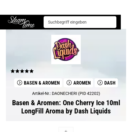
Basen & Aromen
Aromen
Dash
One Cherry Ice 10ml LongFill Aroma by Dash Liquids
Steam time
BASEN & AROMEN
AROMEN
DASH
Artikel-Nr.: DAONECHERI (PID 42202)
Basen & Aromen: One Cherry Ice 10ml
LongFill Aroma by Dash Liquids