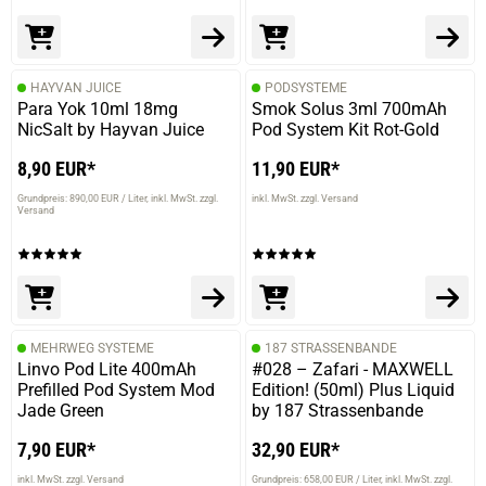
HAYVAN JUICE
PODSYSTEME
Para Yok 10ml 18mg
Smok Solus 3ml 700mAh
NicSalt by Hayvan Juice
Pod System Kit Rot-Gold
8,90 EUR*
11,90 EUR*
Grundpreis: 890,00 EUR / Liter
inkl. MwSt. zzgl.
inkl. MwSt. zzgl. Versand
Versand
MEHRWEG SYSTEME
187 STRASSENBANDE
Linvo Pod Lite 400mAh
#028 – Zafari - MAXWELL
Prefilled Pod System Mod
Edition! (50ml) Plus Liquid
Jade Green
by 187 Strassenbande
7,90 EUR*
32,90 EUR*
inkl. MwSt. zzgl. Versand
Grundpreis: 658,00 EUR / Liter
inkl. MwSt. zzgl.