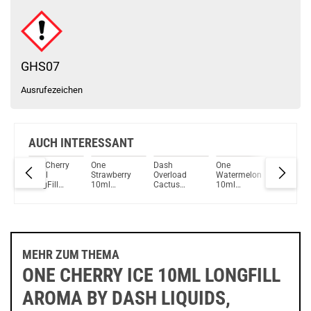
Suorin Trio85 5ml 85 W Pod System Kit Rot
GHS07
Ausrufezeichen
AUCH INTERESSANT
e
One Cherry
One
Dash
One
Dash
10ml
Strawberry
Overload
Watermelon
Overloa
LongFill
10ml
Cactus
10ml
Berry Ice
y
Aroma by
LongFill
Strawberry
LongFill
Cream
uids
Dash Liquids
Aroma by
Aroma
Aroma by
Longfill
Dash Liquids
Dash Liquids
Aroma
MEHR ZUM THEMA
ONE CHERRY ICE 10ML LONGFILL
AROMA BY DASH LIQUIDS,