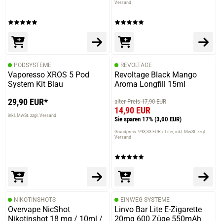
Versand
prev
next
PODSYSTEME
REVOLTAGE
Vaporesso XROS 5 Pod
Revoltage Black Mango
System Kit Blau
Aroma Longfill 15ml
29,90 EUR*
alter Preis 17,90 EUR
14,90 EUR
inkl. MwSt. zzgl. Versand
Sie sparen 17%
(3,00 EUR)
Grundpreis: 993,33 EUR / Liter
inkl. MwSt. zzgl.
Versand
NIKOTINSHOTS
EINWEG SYSTEME
Overvape NicShot
Linvo Bar Lite E-Zigarette
Nikotinshot 18 mg / 10ml /
20mg 600 Züge 550mAh