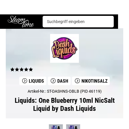
Liquids
Dash
One Blueberry 10ml NicSalt Liquid by Dash Liquids
Steam time
LIQUIDS
DASH
NIKOTINSALZ
Artikel-Nr.: ST-DASHNS-OBLB (PID 46119)
Liquids: One Blueberry 10ml NicSalt
Liquid by Dash Liquids