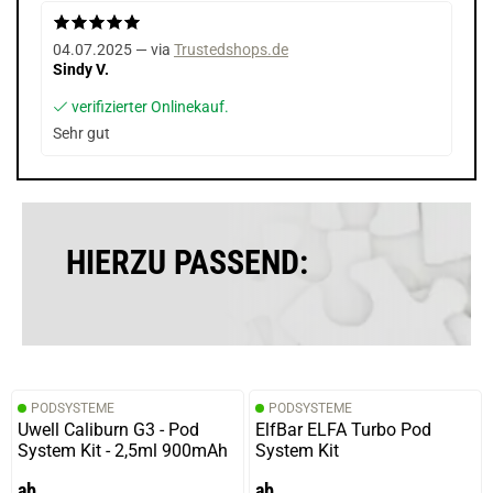
04.07.2025 — via
Trustedshops.de
Sindy V.
verifizierter Onlinekauf.
Sehr gut
HIERZU PASSEND:
PODSYSTEME
PODSYSTEME
Uwell Caliburn G3 - Pod
ElfBar ELFA Turbo Pod
System Kit - 2,5ml 900mAh
System Kit
ab
ab