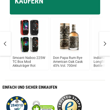
KÄUFERN
S3
Smoant Naboo 225W
Don Papa Rum Rye
Indiana T
t
TC Box Mod
American Oak Cask
Longfill A
Akkuträger Rot
45% Vol. 700ml
Bottle Fla
EINFACH
UND SICHER
EINKAUFEN