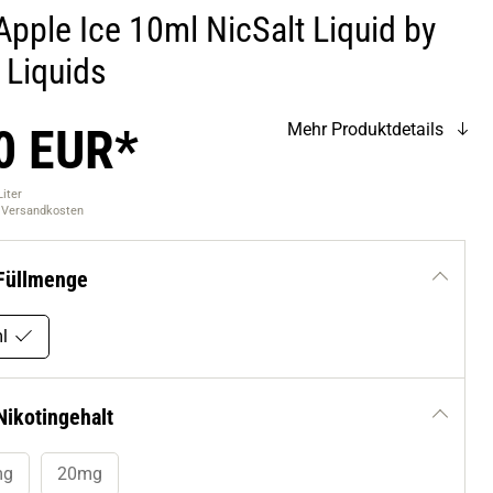
pple Ice 10ml NicSalt Liquid by
 Liquids
0 EUR*
Mehr Produktdetails
Liter
. Versandkosten
Füllmenge
l
Nikotingehalt
mg
20mg