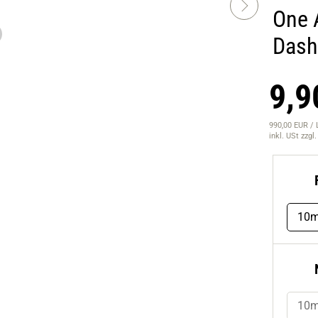
One A
Dash
9,9
990,00 EUR / 
inkl. USt
zzgl
10m
10