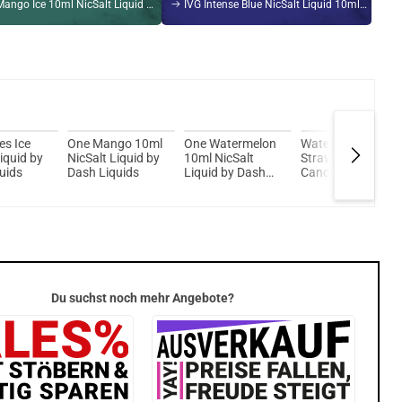
Ice 10ml NicSalt Liquid by Dash Liquids 10ml / 20mg
IVG Intense Blue NicSalt Liquid 10ml / 20mg
Kröten sparen?
l hier!
 Q 2,0ml 900mAh Pod System Kit Silber
es Ice
One Mango 10ml
One Watermelon
Watermelon
iquid by
NicSalt Liquid by
10ml NicSalt
Strawberry
uids
Dash Liquids
Liquid by Dash
Candy NicSalt
Liquids
Liquid by Dash
Overload
Du suchst noch mehr Angebote?