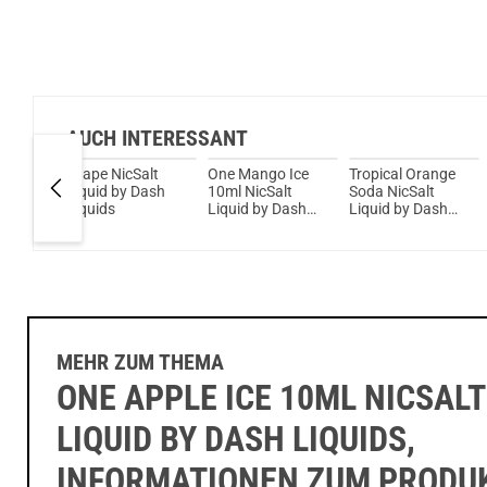
AUCH INTERESSANT
load
Grape NicSalt
One Mango Ice
Tropical Orange
bet
Liquid by Dash
10ml NicSalt
Soda NicSalt
uid
Liquids
Liquid by Dash
Liquid by Dash
Liquids
Overload
MEHR ZUM THEMA
ONE APPLE ICE 10ML NICSALT
LIQUID BY DASH LIQUIDS,
INFORMATIONEN ZUM PRODU