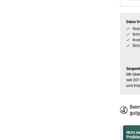
Deine Vo
Grat
Schn
Kos
Sich
Sorgenf
Mit über
seit 201
und Imp
Beim
gutg
Nicht da
Probier