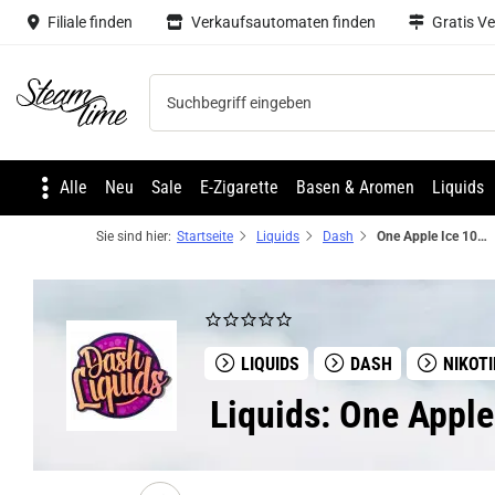
Filiale finden
Verkaufsautomaten finden
Gratis V
Steam time
Alle
Neu
Sale
E-Zigarette
Basen & Aromen
Liquids
Sie sind hier:
Startseite
Liquids
Dash
One Apple Ice 10ml NicSalt Liquid by Dash Liquids
LIQUIDS
DASH
NIKOT
Liquids: One Apple