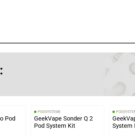
:
PODSYSTEME
PODSYSTE
bo Pod
GeekVape Sonder Q 2
GeekVap
Pod System Kit
System 