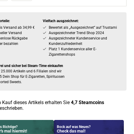
rteile:
Vielfach ausgzeichnet:
is Versand ab 34,99 €
Bewertet als „Ausgezeichnet” auf Trustami
eller Versand
Ausgezeichneter Trend Shop 2024
tenlose Rückgabe
Ausgezeichneter Kundenservice und
er bezahlen
Kundenzufriedenheit
Platz 1 Kundenservice aller E-
Zigarettenshops
rei und sicher bei Steam-Time einkaufen
 25.000 Artikeln und 6 Filialen sind wir
5 Dein Shop für E-Zigaretten, Spirituosen
orted Sweets.
 Kauf dieses Artikels erhalten Sie
4,7
Steamcoins
eschrieben.
s Richtige?
Bock auf was Neues?
's mal hiermit!
Check das mal!