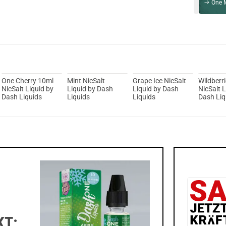
One Mango 
Du willst 
Schau ma
Teslacigs
One Cherry 10ml
Mint NicSalt
Grape Ice NicSalt
Wildberri
NicSalt Liquid by
Liquid by Dash
Liquid by Dash
NicSalt L
Dash Liquids
Liquids
Liquids
Dash Liq
KT: